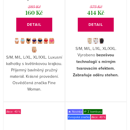
285 Kč
575 Kč
160 Kč
414 Kč
DETAIL
DETAIL
S/M, M/L, L/XL, XL/XXL.
Vyrobeno
bezešvou
S/M, M/L, L/XL, XL/XXL. Luxusní
technologií s mírným
kalhotky s květinkovou krajkou.
tvarovacím efektem.
Příjemný bavlněný pružný
Zabraňuje oděru stehen.
materiál. Krásné provedení.
Osvědčená značka Fine
Woman.
-43 %
🔥 Novinka
🌱 Z bambusu
Evropská značka
-43 %