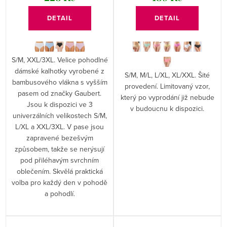
DETAIL
DETAIL
S/M, XXL/3XL. Velice pohodlné
dámské kalhotky vyrobené z
S/M, M/L, L/XL, XL/XXL. Šité
bambusového vlákna s vyšším
provedení. Limitovaný vzor,
pasem od značky Gaubert.
který po vyprodání již nebude
Jsou k dispozici ve 3
v budoucnu k dispozici.
univerzálních velikostech S/M,
L/XL a XXL/3XL. V pase jsou
zapravené bezešvým
způsobem, takže se nerýsují
pod přiléhavým svrchním
oblečením. Skvělá praktická
volba pro každý den v pohodě
a pohodlí.