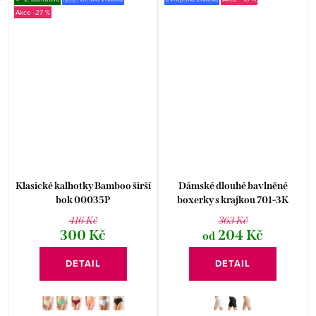
-27 %
Klasické kalhotky Bamboo širší
Dámské dlouhé bavlněné
bok 00035P
boxerky s krajkou 701-3K
416 Kč
363 Kč
300 Kč
204 Kč
od
DETAIL
DETAIL