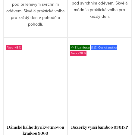
pod svrchním oděvem. Skvělá
pod přiléhavým svrchním
módní a praktická volba pro
oděvem. Skvělá praktická volba
každý den.
pro každý den v pohodě a
pohodlí.
-43 %
🌱 Z bambusu
🇨🇿 Česká značka
-28 %
Dámské kalhotky s květinovou
Boxerky vyšší bamboo 03017P
krajkou 9060