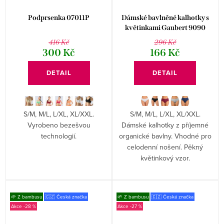
Podprsenka 07011P
Dámské bavlněné kalhotky s
květinkami Gaubert 9090
416 Kč
296 Kč
300 Kč
166 Kč
DETAIL
DETAIL
S/M, M/L, L/XL, XL/XXL.
S/M, M/L, L/XL, XL/XXL.
Vyrobeno bezešvou
Dámské kalhotky z příjemné
technologií.
organické bavlny. Vhodné pro
celodenní nošení. Pěkný
květinkový vzor.
🌱 Z bambusu
🇨🇿 Česká značka
🌱 Z bambusu
🇨🇿 Česká značka
-28 %
-27 %