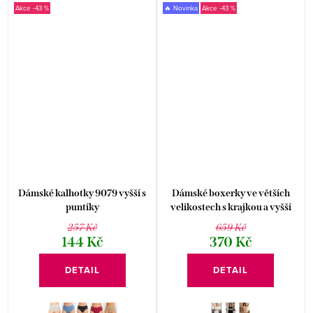
-43 %
🔥 Novinka
-43 %
Dámské kalhotky 9079 vyšší s
Dámské boxerky ve větších
puntíky
velikostech s krajkou a vyšší
nohavičkou Moraj
257 Kč
659 Kč
144 Kč
370 Kč
DETAIL
DETAIL