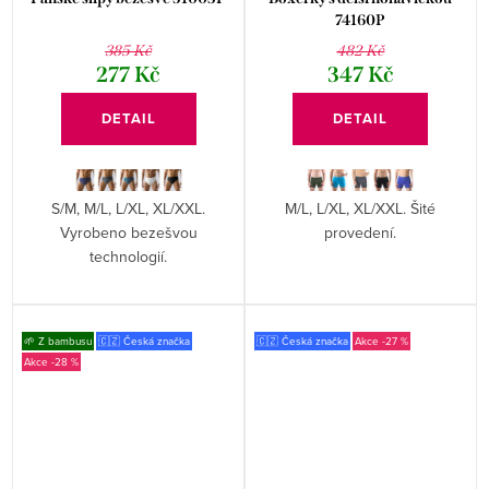
74160P
385 Kč
482 Kč
277 Kč
347 Kč
DETAIL
DETAIL
S/M, M/L, L/XL, XL/XXL.
M/L, L/XL, XL/XXL. Šité
Vyrobeno bezešvou
provedení.
technologií.
🌱 Z bambusu
🇨🇿 Česká značka
🇨🇿 Česká značka
-27 %
-28 %