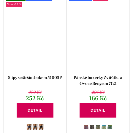
-28 %
Slipy se širším bokem 51005P
Pánské boxerky Zvířátka a
Ovoce Benyson 7121
350 Kč
296 Kč
252 Kč
166 Kč
DETAIL
DETAIL