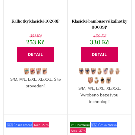
Kalhotky klasické 10268P
Klasické bambusové kalhotky
00039P
351 Kč
459 Kč
253 Kč
330 Kč
DETAIL
DETAIL
S/M, M/L, L/XL, XL/XXL. Šité
provedení.
S/M, M/L, L/XL, XL/XXL.
Vyrobeno bezešvou
technologií.
🇨🇿 Česká značka
-27 %
🌱 Z bambusu
🇨🇿 Česká značka
-27 %