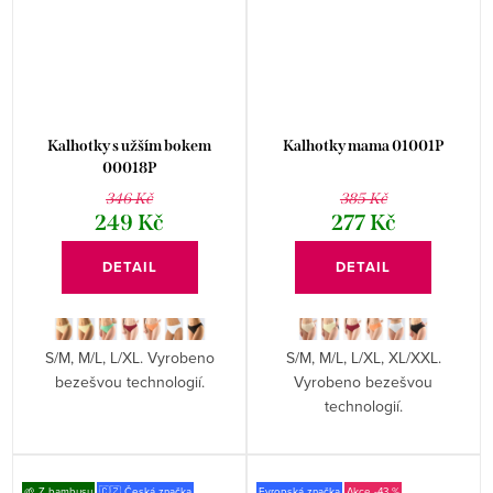
Kalhotky s užším bokem
Kalhotky mama 01001P
00018P
346 Kč
385 Kč
249 Kč
277 Kč
DETAIL
DETAIL
S/M, M/L, L/XL. Vyrobeno
S/M, M/L, L/XL, XL/XXL.
bezešvou technologií.
Vyrobeno bezešvou
technologií.
🌱 Z bambusu
🇨🇿 Česká značka
Evropská značka
-43 %