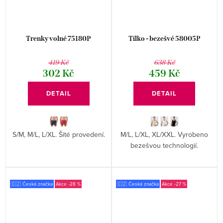
Trenky volné 75180P
Tílko - bezešvé 58005P
419 Kč
638 Kč
302 Kč
459 Kč
DETAIL
DETAIL
S/M, M/L, L/XL. Šité provedení.
M/L, L/XL, XL/XXL. Vyrobeno
bezešvou technologií.
🇨🇿 Česká značka
-28 %
🇨🇿 Česká značka
-27 %