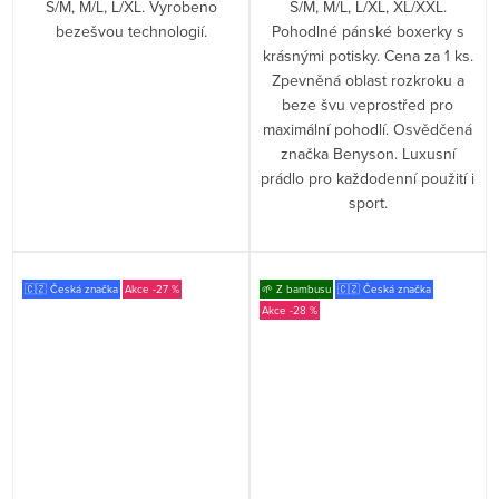
S/M, M/L, L/XL. Vyrobeno
S/M, M/L, L/XL, XL/XXL.
bezešvou technologií.
Pohodlné pánské boxerky s
krásnými potisky. Cena za 1 ks.
Zpevněná oblast rozkroku a
beze švu veprostřed pro
maximální pohodlí. Osvědčená
značka Benyson. Luxusní
prádlo pro každodenní použití i
sport.
🇨🇿 Česká značka
-27 %
🌱 Z bambusu
🇨🇿 Česká značka
-28 %