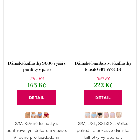
Dámské kalhotky 9080 vyšší s
Dámské bambusové kalhotky
puntíky v pase
klasik GBTW-3101
294 Kč
395 Kč
165 Kč
222 Kč
DETAIL
DETAIL
S/M. Krásné kalhotky s
S/M, L/XL, XXL/3XL. Velice
puntíkovaným dekorem v pase.
pohodlné bezešvé dámské
Vhodné pro každodenní
kalhotky vyrobené z