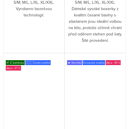
S/M, M/L, L/XL, XL/XXL.
S/M, M/L, L/XL, XL/XXL.
Vyrobeno bezešvou
Dámské vysoké boxerky z
technologií.
kvalitní česané bavlny s
elastanem jsou ideální volbou
na léto, protože účinně chrání
před oděrem stehen pod šaty.
Šité provedení.
🌱 Z bambusu
🇨🇿 Česká značka
🔥 Novinka
Evropská značka
-43 %
-27 %