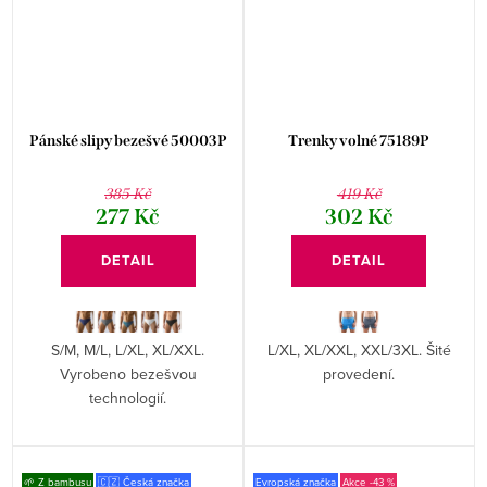
Pánské slipy bezešvé 50003P
Trenky volné 75189P
385 Kč
419 Kč
277 Kč
302 Kč
DETAIL
DETAIL
S/M, M/L, L/XL, XL/XXL.
L/XL, XL/XXL, XXL/3XL. Šité
Vyrobeno bezešvou
provedení.
technologií.
🌱 Z bambusu
🇨🇿 Česká značka
Evropská značka
-43 %