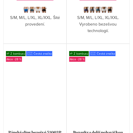
S/M, M/L, L/XL, XL/XXL. Šité
S/M, M/L, L/XL, XL/XXL.
provedení.
Vyrobeno bezešvou
technologií.
🌱 Z bambusu
🇨🇿 Česká značka
🌱 Z bambusu
🇨🇿 Česká značka
-28 %
-28 %
Pánské slipy bezešvé 51003P
Boxerky s delší nohavičkou