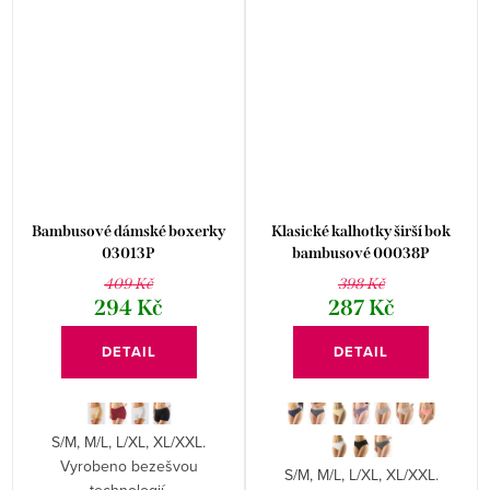
Bambusové dámské boxerky
Klasické kalhotky širší bok
03013P
bambusové 00038P
409 Kč
398 Kč
294 Kč
287 Kč
DETAIL
DETAIL
S/M, M/L, L/XL, XL/XXL.
Vyrobeno bezešvou
S/M, M/L, L/XL, XL/XXL.
technologií.