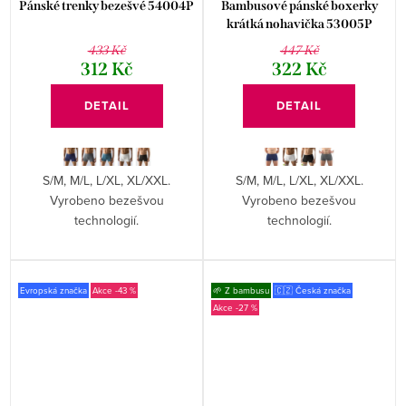
Pánské trenky bezešvé 54004P
Bambusové pánské boxerky
krátká nohavička 53005P
433 Kč
447 Kč
312 Kč
322 Kč
DETAIL
DETAIL
S/M, M/L, L/XL, XL/XXL.
S/M, M/L, L/XL, XL/XXL.
Vyrobeno bezešvou
Vyrobeno bezešvou
technologií.
technologií.
Evropská značka
-43 %
🌱 Z bambusu
🇨🇿 Česká značka
-27 %