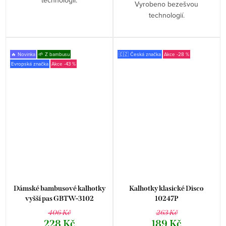
Vyrobeno bezešvou
technologií.
🔥 Novinka
🌱 Z bambusu
🇨🇿 Česká značka
-28 %
Evropská značka
-43 %
Dámské bambusové kalhotky
Kalhotky klasické Disco
vyšší pas GBTW-3102
10247P
406 Kč
263 Kč
228 Kč
189 Kč