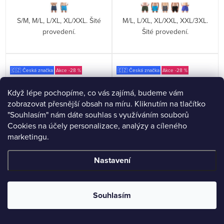
S/M, M/L, L/XL, XL/XXL. Šité
M/L, L/XL, XL/XXL, XXL/3XL.
provedení.
Šité provedení.
🇨🇿 Česká značka
-28 %
🇨🇿 Česká značka
-28 %
Když lépe pochopíme, co vás zajímá, budeme vám
zobrazovat přesnější obsah na míru. Kliknutím na tlačítko
"Souhlasím" nám dáte souhlas s využíváním souborů
Cookies na účely personalizace, analýzy a cíleného
marketingu.
Nastavení
Souhlasím
Boxerky delší nohavička
Trenky volné 75210P
74086P