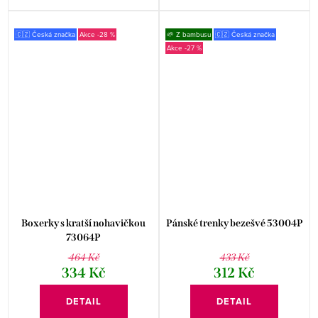
🇨🇿 Česká značka
-28 %
🌱 Z bambusu
🇨🇿 Česká značka
-27 %
Boxerky s kratší nohavičkou
Pánské trenky bezešvé 53004P
73064P
464 Kč
433 Kč
334 Kč
312 Kč
DETAIL
DETAIL