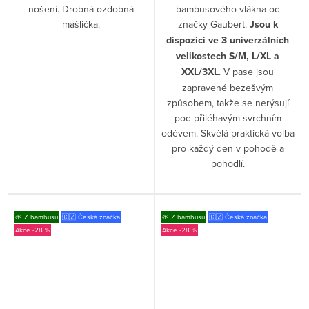
nošení. Drobná ozdobná
bambusového vlákna od
mašlička.
značky Gaubert.
Jsou k
dispozici ve 3 univerzálních
velikostech S/M, L/XL a
XXL/3XL
. V pase jsou
zapravené bezešvým
způsobem, takže se nerýsují
pod přiléhavým svrchním
oděvem. Skvělá praktická volba
pro každý den v pohodě a
pohodlí.
🌱 Z bambusu
🇨🇿 Česká značka
🌱 Z bambusu
🇨🇿 Česká značka
-28 %
-28 %