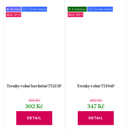
🔥 Novinka
🇨🇿 Česká značka
🌱 Z bambusu
🇨🇿 Česká značka
-27 %
-28 %
Trenky volné bavlněné 75213P
Trenky volné 75194P
419 Kč
482 Kč
302 Kč
347 Kč
DETAIL
DETAIL