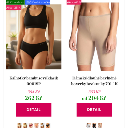
c
🌱 Z bambusu
🇨🇿 Česká značka
-43 %
-28 %
z
Kalhotky bambusové klasik
Dámské dlouhé bavlněné
00019P
boxerky bez krajky 701-1K
364 Kč
363 Kč
262 Kč
204 Kč
od
DETAIL
DETAIL