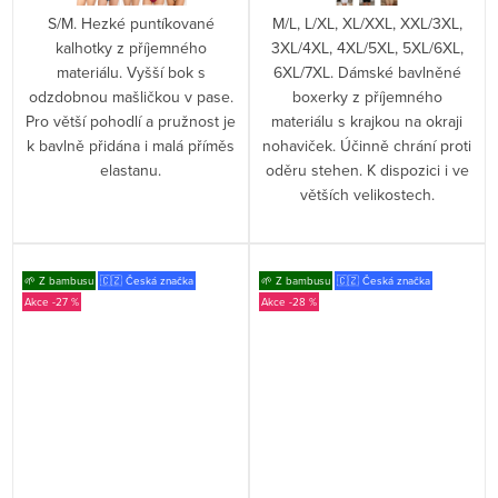
S/M. Hezké puntíkované
M/L, L/XL, XL/XXL, XXL/3XL,
kalhotky z příjemného
3XL/4XL, 4XL/5XL, 5XL/6XL,
materiálu. Vyšší bok s
6XL/7XL. Dámské bavlněné
odzdobnou mašličkou v pase.
boxerky z příjemného
Pro větší pohodlí a pružnost je
materiálu s krajkou na okraji
k bavlně přidána i malá příměs
nohaviček. Účinně chrání proti
elastanu.
oděru stehen. K dispozici i ve
větších velikostech.
🌱 Z bambusu
🇨🇿 Česká značka
🌱 Z bambusu
🇨🇿 Česká značka
-27 %
-28 %