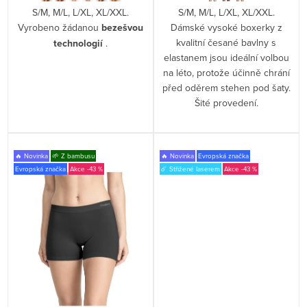
S/M, M/L, L/XL, XL/XXL.
S/M, M/L, L/XL, XL/XXL.
Vyrobeno žádanou
bezešvou
Dámské vysoké boxerky z
kvalitní česané bavlny s
technologií
.
elastanem jsou ideální volbou
na léto, protože účinně chrání
před oděrem stehen pod šaty.
Šité provedení.
🔥 Novinka
🌱 Z bambusu
🔥 Novinka
Evropská značka
Evropská značka
-43 %
☄️ Střižené laserem
-43 %