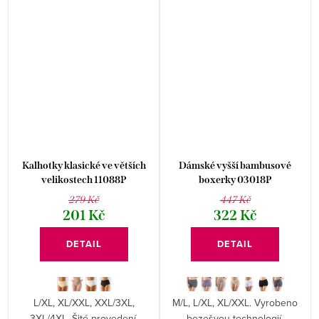
Kalhotky klasické ve větších
Dámské vyšší bambusové
velikostech 11088P
boxerky 03018P
279 Kč
447 Kč
201 Kč
322 Kč
DETAIL
DETAIL
L/XL, XL/XXL, XXL/3XL,
M/L, L/XL, XL/XXL. Vyrobeno
3XL/4XL. Šité provedení.
bezešvou technologií.