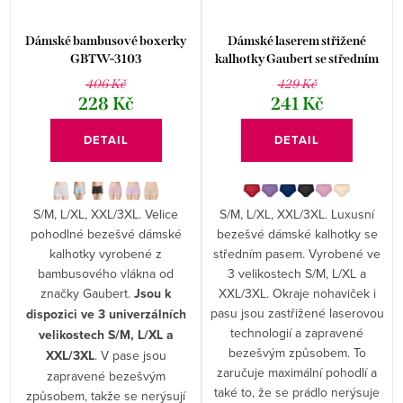
Dámské bambusové boxerky
Dámské laserem střižené
GBTW-3103
kalhotky Gaubert se středním
pasem GBTW-951
406 Kč
429 Kč
228 Kč
241 Kč
DETAIL
DETAIL
S/M, L/XL, XXL/3XL. Velice
S/M, L/XL, XXL/3XL. Luxusní
pohodlné bezešvé dámské
bezešvé dámské kalhotky se
kalhotky vyrobené z
středním pasem. Vyrobené ve
bambusového vlákna od
3 velikostech S/M, L/XL a
značky Gaubert.
Jsou k
XXL/3XL. Okraje nohaviček i
pasu jsou zastřižené laserovou
dispozici ve 3 univerzálních
technologií a zapravené
velikostech S/M, L/XL a
bezešvým způsobem. To
XXL/3XL
. V pase jsou
zaručuje maximální pohodlí a
zapravené bezešvým
také to, že se prádlo nerýsuje
způsobem, takže se nerýsují