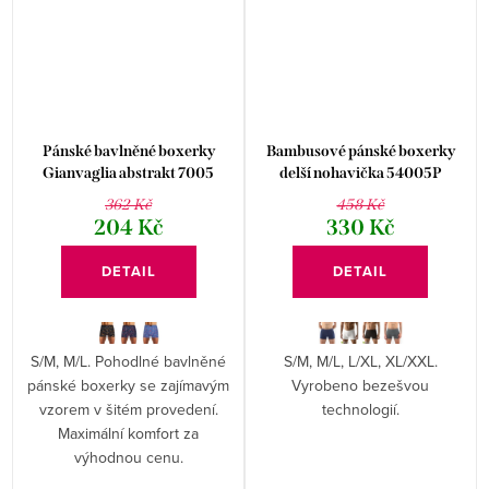
Pánské bavlněné boxerky
Bambusové pánské boxerky
Gianvaglia abstrakt 7005
delší nohavička 54005P
362 Kč
458 Kč
204 Kč
330 Kč
DETAIL
DETAIL
S/M, M/L. Pohodlné bavlněné
S/M, M/L, L/XL, XL/XXL.
pánské boxerky se zajímavým
Vyrobeno bezešvou
vzorem v šitém provedení.
technologií.
Maximální komfort za
výhodnou cenu.