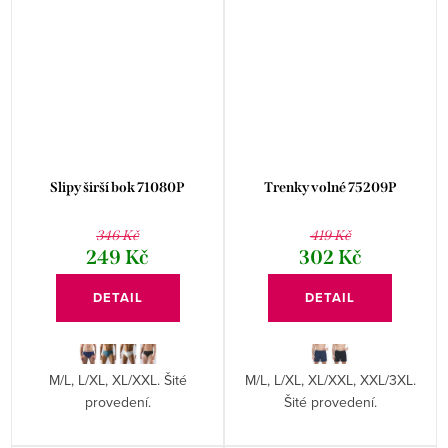
Slipy širší bok 71080P
Trenky volné 75209P
346 Kč
419 Kč
249 Kč
302 Kč
DETAIL
DETAIL
M/L, L/XL, XL/XXL. Šité
M/L, L/XL, XL/XXL, XXL/3XL.
provedení.
Šité provedení.