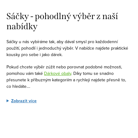
O
v
Sáčky - pohodlný výběr z naší
l
nabídky
á
d
Sáčky u nás vybíráme tak, aby dával smysl pro každodenní
a
použití, pohodlí i jednoduchý výběr. V nabídce najdete praktické
c
kousky pro sebe i jako dárek.
í
Pokud chcete výběr zúžit nebo porovnat podobné možnosti,
p
pomohou vám také
Dárkové obaly
. Díky tomu se snadno
r
přesunete k příbuzným kategoriím a rychleji najdete přesně to,
v
co hledáte.
...
k
y
Zobrazit více
v
ý
p
i