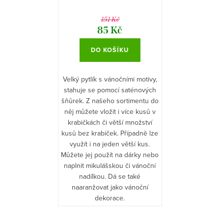
151 Kč
85 Kč
DO KOŠÍKU
Velký pytlík s vánočními motivy,
stahuje se pomocí saténových
šňůrek. Z našeho sortimentu do
něj můžete vložit i více kusů v
krabičkách či větší množství
kusů bez krabiček. Případně lze
využít i na jeden větší kus.
Můžete jej použít na dárky nebo
naplnit mikulášskou či vánoční
nadílkou. Dá se také
naaranžovat jako vánoční
dekorace.