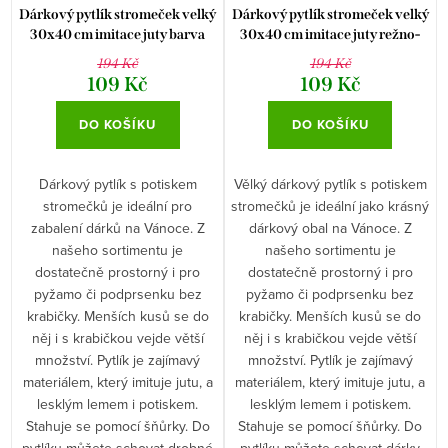
Dárkový pytlík stromeček velký
Dárkový pytlík stromeček velký
30x40 cm imitace juty barva
30x40 cm imitace juty režno-
bílozlatá
červená barva
194 Kč
194 Kč
109 Kč
109 Kč
DO KOŠÍKU
DO KOŠÍKU
Dárkový pytlík s potiskem
Vělký dárkový pytlík s potiskem
stromečků je ideální pro
stromečků je ideální jako krásný
zabalení dárků na Vánoce. Z
dárkový obal na Vánoce. Z
našeho sortimentu je
našeho sortimentu je
dostatečně prostorný i pro
dostatečně prostorný i pro
pyžamo či podprsenku bez
pyžamo či podprsenku bez
krabičky. Menších kusů se do
krabičky. Menších kusů se do
něj i s krabičkou vejde větší
něj i s krabičkou vejde větší
množství. Pytlík je zajímavý
množství. Pytlík je zajímavý
materiálem, který imituje jutu, a
materiálem, který imituje jutu, a
lesklým lemem i potiskem.
lesklým lemem i potiskem.
Stahuje se pomocí šňůrky. Do
Stahuje se pomocí šňůrky. Do