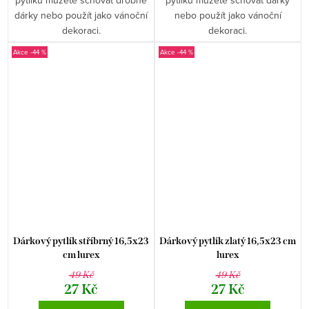
pytlíku můžete schovat drobné
pytlíku můžete schovat dárky
dárky nebo použít jako vánoční
nebo použít jako vánoční
dekoraci.
dekoraci.
-44 %
-44 %
Dárkový pytlík stříbrný 16,5x23
Dárkový pytlík zlatý 16,5x23 cm
cm lurex
lurex
49 Kč
49 Kč
27 Kč
27 Kč