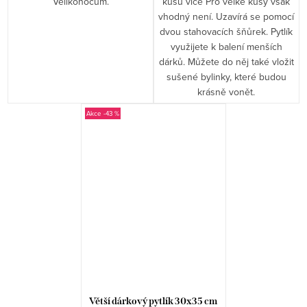
Velikonocům.
kusů více Pro velké kusy však
vhodný není. Uzavírá se pomocí
dvou stahovacích šňůrek. Pytlík
využijete k balení menších
dárků. Můžete do něj také vložit
sušené bylinky, které budou
krásně vonět.
-43 %
Větší dárkový pytlík 30x35 cm