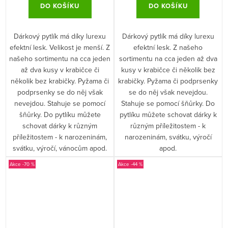
DO KOŠÍKU
DO KOŠÍKU
Dárkový pytlík má díky lurexu
Dárkový pytlík má díky lurexu
efektní lesk. Velikost je menší. Z
efektní lesk. Z našeho
našeho sortimentu na cca jeden
sortimentu na cca jeden až dva
až dva kusy v krabičce či
kusy v krabičce či několik bez
několik bez krabičky. Pyžama či
krabičky. Pyžama či podprsenky
podprsenky se do něj však
se do něj však nevejdou.
nevejdou. Stahuje se pomocí
Stahuje se pomocí šňůrky. Do
šňůrky. Do pytlíku můžete
pytlíku můžete schovat dárky k
schovat dárky k různým
různým příležitostem - k
příležitostem - k narozeninám,
narozeninám, svátku, výročí
svátku, výročí, vánocům apod.
apod.
-70 %
-44 %