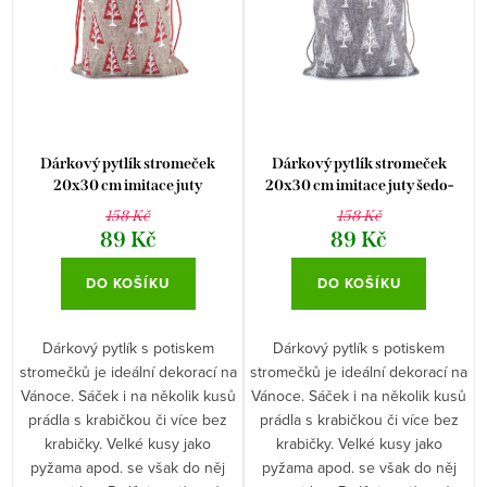
s
r
p
o
r
d
o
u
d
k
Dárkový pytlík stromeček
Dárkový pytlík stromeček
u
20x30 cm imitace juty
20x30 cm imitace juty šedo-
t
stříbrný
158 Kč
158 Kč
k
ů
89 Kč
89 Kč
t
DO KOŠÍKU
DO KOŠÍKU
ů
Dárkový pytlík s potiskem
Dárkový pytlík s potiskem
stromečků je ideální dekorací na
stromečků je ideální dekorací na
Vánoce. Sáček i na několik kusů
Vánoce. Sáček i na několik kusů
prádla s krabičkou či více bez
prádla s krabičkou či více bez
krabičky. Velké kusy jako
krabičky. Velké kusy jako
pyžama apod. se však do něj
pyžama apod. se však do něj