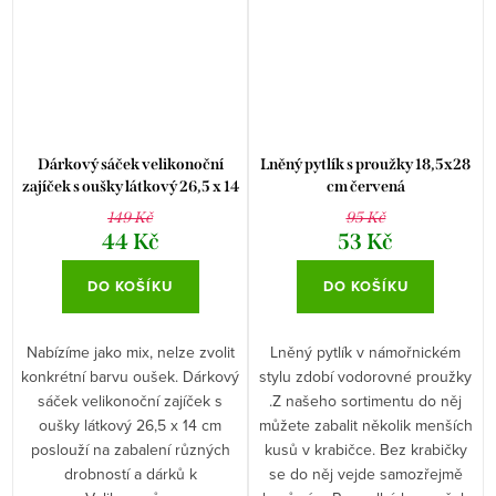
Dárkový sáček velikonoční
Lněný pytlík s proužky 18,5x28
zajíček s oušky látkový 26,5 x 14
cm červená
cm
149 Kč
95 Kč
44 Kč
53 Kč
DO KOŠÍKU
DO KOŠÍKU
Nabízíme jako mix, nelze zvolit
Lněný pytlík v námořnickém
konkrétní barvu oušek. Dárkový
stylu zdobí vodorovné proužky
sáček velikonoční zajíček s
.Z našeho sortimentu do něj
oušky látkový 26,5 x 14 cm
můžete zabalit několik menších
poslouží na zabalení různých
kusů v krabičce. Bez krabičky
drobností a dárků k
se do něj vejde samozřejmě