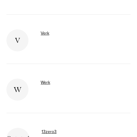
Verk
V
Werk
W
13zero3