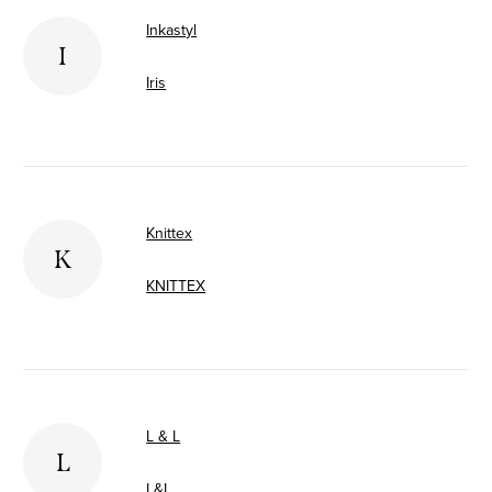
Inkastyl
I
Iris
Knittex
K
KNITTEX
L & L
L
L&L