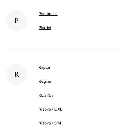
Persopolis
P
Pierrini
Raptor
R
Regina
REGINA
růžová / L/XL
růžová / S/M