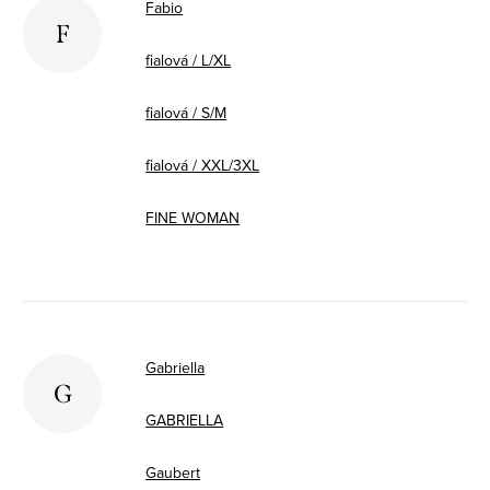
Fabio
F
fialová / L/XL
fialová / S/M
fialová / XXL/3XL
FINE WOMAN
Gabriella
G
GABRIELLA
Gaubert