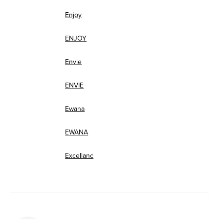
Enjoy
ENJOY
Envie
ENVIE
Ewana
EWANA
Excellanc