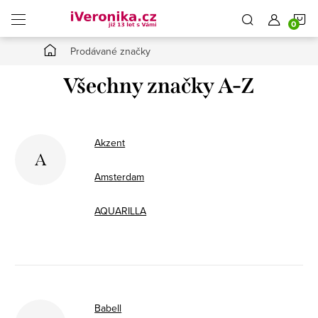
Přejít
N
na
obsah
Domů
Prodávané značky
K
Všechny značky A-Z
Akzent
A
Amsterdam
AQUARILLA
Babell