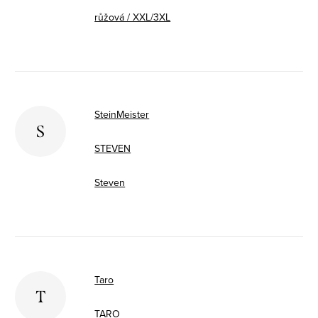
růžová / XXL/3XL
SteinMeister
S
STEVEN
Steven
Taro
T
TARO