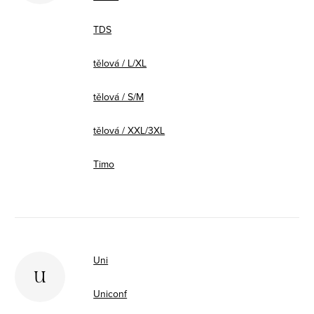
TDS
tělová / L/XL
tělová / S/M
tělová / XXL/3XL
Timo
Uni
U
Uniconf