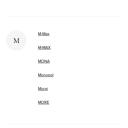
M-Max
M
M-MAX
MONA
Monopol
Moraj
MORE