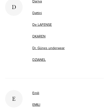
Dariya
D
Dattini
De LAFENSE
DKAREN
Dr. Günes underwear
DZIANEL
Emili
E
EMILI