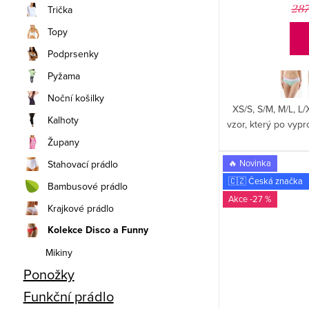
ů
287
Trička
Topy
Podprsenky
Pyžama
Noční košilky
XS/S, S/M, M/L, L/
Kalhoty
vzor, který po vyp
Župany
🔥 Novinka
Stahovací prádlo
🇨🇿 Česká značka
Bambusové prádlo
-27 %
Krajkové prádlo
Kolekce Disco a Funny
Mikiny
Ponožky
Funkční prádlo