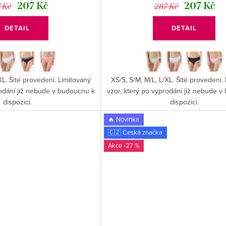
207 Kč
207 Kč
 Kč
287 Kč
DETAIL
DETAIL
XL. Šité provedení. Limitovaný
XS/S, S/M, M/L, L/XL. Šité provedení.
rodání již nebude v budoucnu k
vzor, který po vyprodání již nebude 
dispozici.
dispozici.
🔥 Novinka
🇨🇿 Česká značka
-27 %