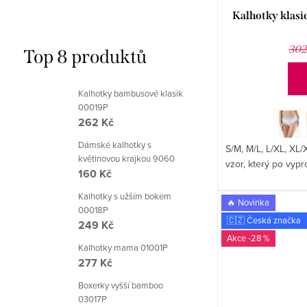
Kalhotky klasi
302
Top 8 produktů
Kalhotky bambusové klasik
00019P
262 Kč
Dámské kalhotky s
S/M, M/L, L/XL, XL/
květinovou krajkou 9060
vzor, který po vyp
160 Kč
Kalhotky s užším bokem
🔥 Novinka
00018P
🇨🇿 Česká značka
249 Kč
-28 %
Kalhotky mama 01001P
277 Kč
Boxerky vyšší bamboo
03017P