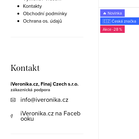
Kontakty
Obchodní podmínky
🔥 Novinka
Ochrana os. údajů
🇨🇿 Česká značka
-28 %
Kontakt
iVeronika.cz, Finaj Czech s.r.o.
info
@
iveronika.cz
iVeronika.cz na Faceb
ooku