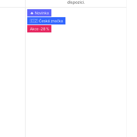
dispozici.
🔥 Novinka
🇨🇿 Česká značka
-28 %