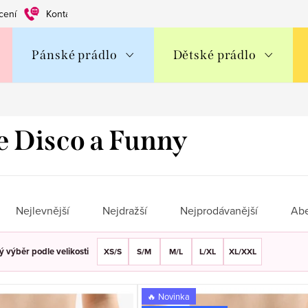
cení
Kontakty
Obchodní podmínky
Ochrana os. údajů
Pánské prádlo
Dětské prádlo
e Disco a Funny
Nejlevnější
Nejdražší
Nejprodávanější
Ab
 výběr podle velikosti
XS/S
S/M
M/L
L/XL
XL/XXL
🔥 Novinka