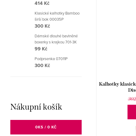
414 Kč
Klasické kalhotky Bamboo
širší bok 00035P
300 Kč
Dámské dlouhé bavlněné
boxerky s krajkou 701-3K
99 Kč
Podprsenka 07011P
300 Kč
Kalhotky klasick
Dis
302
Nákupní košík
0
KS /
0 KČ