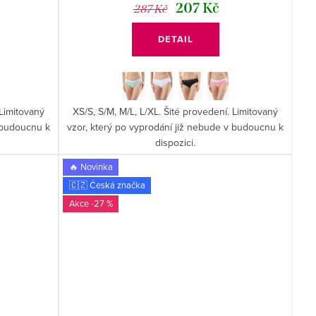
207 Kč
287 Kč
DETAIL
 Limitovaný
XS/S, S/M, M/L, L/XL. Šité provedení. Limitovaný
v budoucnu k
vzor, který po vyprodání již nebude v budoucnu k
dispozici.
🔥 Novinka
🇨🇿 Česká značka
-27 %