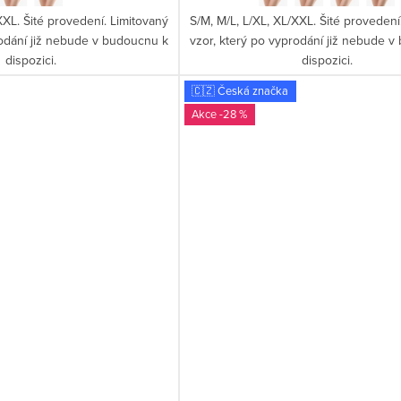
XXL. Šité provedení. Limitovaný
S/M, M/L, L/XL, XL/XXL. Šité provedení
rodání již nebude v budoucnu k
vzor, který po vyprodání již nebude 
dispozici.
dispozici.
🇨🇿 Česká značka
-28 %