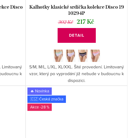
lekce Disco
Kalhotky klasické srdíčka kolekce Disco 19
10294P
217 Kč
302 Kč
DETAIL
. Limitovaný
S/M, M/L, L/XL, XL/XXL. Šité provedení. Limitovaný
v budoucnu k
vzor, který po vyprodání již nebude v budoucnu k
dispozici.
🔥 Novinka
🇨🇿 Česká značka
-28 %