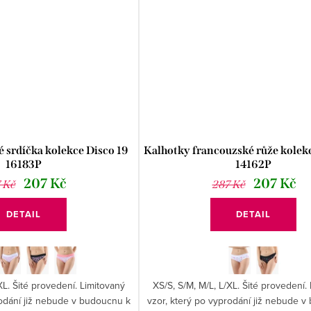
 srdíčka kolekce Disco 19
Kalhotky francouzské růže kolek
16183P
14162P
207 Kč
207 Kč
 Kč
287 Kč
DETAIL
DETAIL
XL. Šité provedení. Limitovaný
XS/S, S/M, M/L, L/XL. Šité provedení.
rodání již nebude v budoucnu k
vzor, který po vyprodání již nebude 