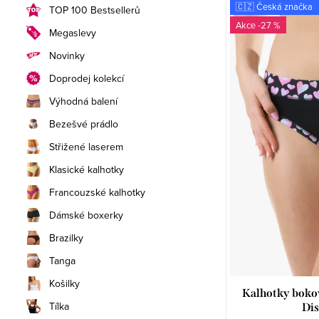
🇨🇿 Česká značka
n
n
ý
TOP 100 Bestsellerů
-27 %
Megaslevy
í
í
p
Novinky
p
p
i
Doprodej kolekcí
a
r
s
Výhodná balení
n
o
p
Bezešvé prádlo
Střižené laserem
e
d
r
Klasické kalhotky
l
u
o
Francouzské kalhotky
k
d
Dámské boxerky
t
u
Brazilky
ů
k
Tanga
Košilky
t
Kalhotky bokov
Tílka
Dis