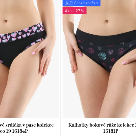
🇨🇿 Česká značka
-27 %
é srdíčka v pase kolekce
Kalhotky bokové růže kolekce 
co 19 16184P
16181P