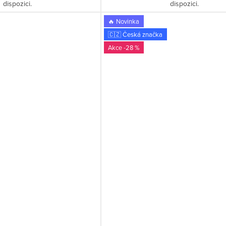
dispozici.
dispozici.
🔥 Novinka
🇨🇿 Česká značka
-28 %