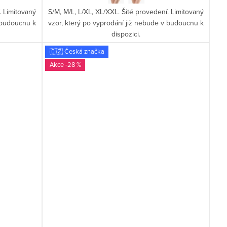
. Limitovaný
S/M, M/L, L/XL, XL/XXL. Šité provedení. Limitovaný
v budoucnu k
vzor, který po vyprodání již nebude v budoucnu k
dispozici.
🇨🇿 Česká značka
-28 %