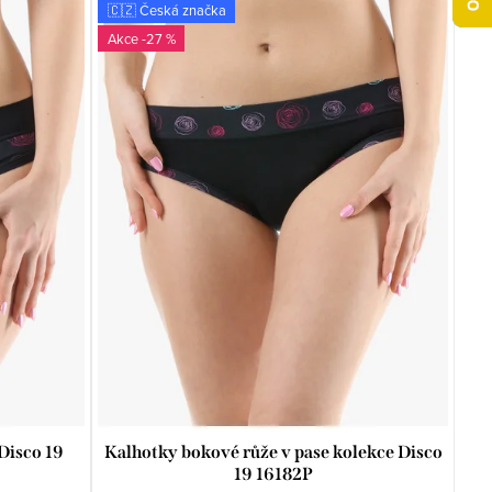
🇨🇿 Česká značka
-27 %
Disco 19
Kalhotky bokové růže v pase kolekce Disco
19 16182P