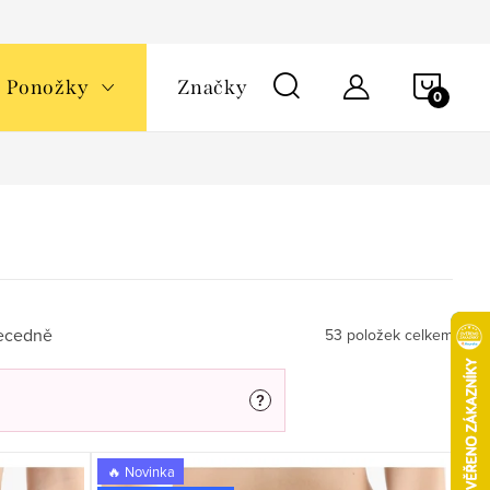
NÁKU
Ponožky
Značky
KOŠÍ
ecedně
53
položek celkem
?
🔥 Novinka