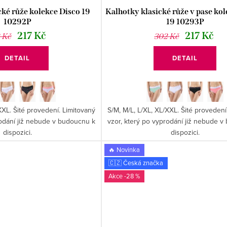
cké růže kolekce Disco 19
Kalhotky klasické růže v pase ko
10292P
19 10293P
217 Kč
217 Kč
 Kč
302 Kč
DETAIL
DETAIL
XXL. Šité provedení. Limitovaný
S/M, M/L, L/XL, XL/XXL. Šité provedení
rodání již nebude v budoucnu k
vzor, který po vyprodání již nebude 
dispozici.
dispozici.
🔥 Novinka
🇨🇿 Česká značka
-28 %