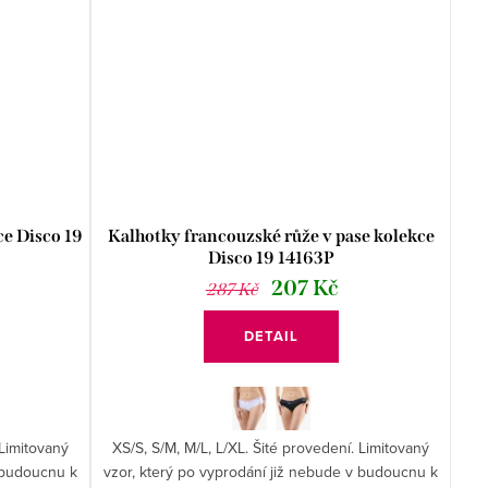
ce Disco 19
Kalhotky francouzské růže v pase kolekce
Disco 19 14163P
207 Kč
287 Kč
DETAIL
 Limitovaný
XS/S, S/M, M/L, L/XL. Šité provedení. Limitovaný
v budoucnu k
vzor, který po vyprodání již nebude v budoucnu k