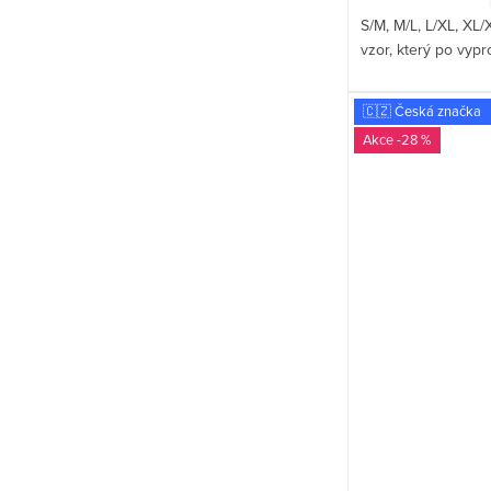
S/M, M/L, L/XL, XL/
vzor, který po vyp
🇨🇿 Česká značka
-28 %