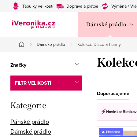
Přejít
Tabulky velikostí
Doprava a platba
Výměna / Vrá
na
obsah
Dámské prádlo
Dámské prádlo
Kolekce Disco a Funny
Domů
P
Kolekc
Značky
o
s
FILTR VELIKOSTÍ
t
Ř
Doporučujeme
Přeskočit
Kategorie
r
a
⚡︎
kategorie
Novinka: Bleskový
a
z
Pánské prádlo
n
e
V
Dámské prádlo
🔥 Novinka