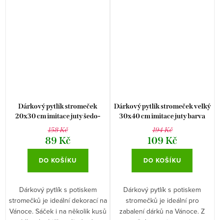
Dárkový pytlík stromeček
Dárkový pytlík stromeček velký
20x30 cm imitace juty šedo-
30x40 cm imitace juty barva
stříbrný
bílozlatá
158 Kč
194 Kč
89 Kč
109 Kč
DO KOŠÍKU
DO KOŠÍKU
Dárkový pytlík s potiskem
Dárkový pytlík s potiskem
stromečků je ideální dekorací na
stromečků je ideální pro
Vánoce. Sáček i na několik kusů
zabalení dárků na Vánoce. Z