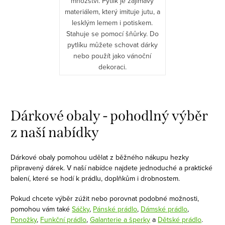
množství. Pytlík je zajímavý
materiálem, který imituje jutu, a
lesklým lemem i potiskem.
Stahuje se pomocí šňůrky. Do
pytlíku můžete schovat dárky
nebo použít jako vánoční
dekoraci.
O
v
Dárkové obaly - pohodlný výběr
l
z naší nabídky
á
d
Dárkové obaly pomohou udělat z běžného nákupu hezky
a
připravený dárek. V naší nabídce najdete jednoduché a praktické
c
balení, které se hodí k prádlu, doplňkům i drobnostem.
í
Pokud chcete výběr zúžit nebo porovnat podobné možnosti,
p
pomohou vám také
Sáčky
,
Pánské prádlo
,
Dámské prádlo
,
r
Ponožky
,
Funkční prádlo
,
Galanterie a šperky
a
Dětské prádlo
.