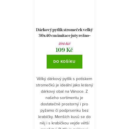
Dárkový pytlík stromeček velký
30x40 cm imitace juty režno-
červená barva
194 Kč
109 Kč
DO KOŠÍKU
Vělký dárkový pytlík s potiskem
stromečků je ideální jako krásný
dárkový obal na Vánoce. Z
našeho sortimentu je
dostatečně prostorný i pro
pyžamo či podprsenku bez
krabičky. Menších kusů se do
něj i s krabičkou vejde větší