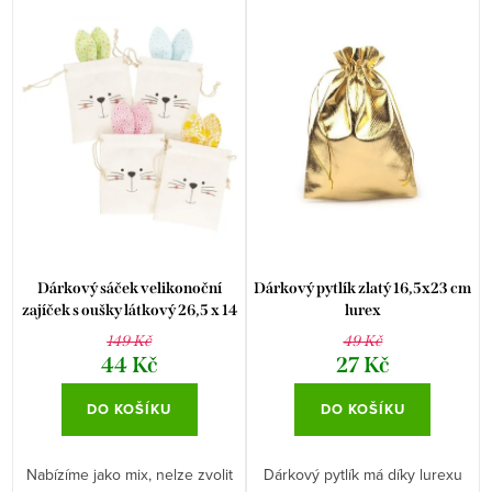
e
Nejlevnější
ý
n
p
Nejdražší
í
i
p
Abecedně
s
r
p
o
r
d
o
u
d
k
Dárkový sáček velikonoční
Dárkový pytlík zlatý 16,5x23 cm
u
zajíček s oušky látkový 26,5 x 14
lurex
t
cm
149 Kč
49 Kč
k
ů
44 Kč
27 Kč
t
DO KOŠÍKU
DO KOŠÍKU
ů
Nabízíme jako mix, nelze zvolit
Dárkový pytlík má díky lurexu