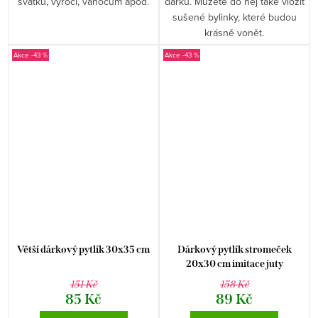
svátku, výročí, vánocům apod.
dárků. Můžete do něj také vložit
sušené bylinky, které budou
krásně vonět.
-43 %
-43 %
Větší dárkový pytlík 30x35 cm
Dárkový pytlík stromeček
20x30 cm imitace juty
151 Kč
158 Kč
85 Kč
89 Kč