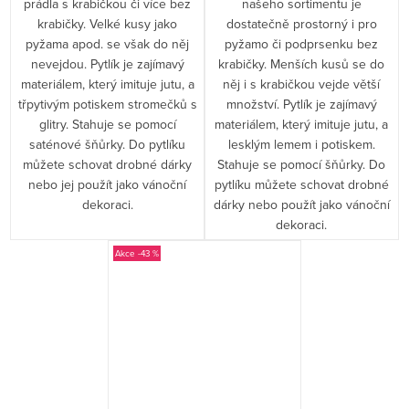
prádla s krabičkou či více bez
našeho sortimentu je
krabičky. Velké kusy jako
dostatečně prostorný i pro
pyžama apod. se však do něj
pyžamo či podprsenku bez
nevejdou. Pytlík je zajímavý
krabičky. Menších kusů se do
materiálem, který imituje jutu, a
něj i s krabičkou vejde větší
třpytivým potiskem stromečků s
množství. Pytlík je zajímavý
glitry. Stahuje se pomocí
materiálem, který imituje jutu, a
saténové šňůrky. Do pytlíku
lesklým lemem i potiskem.
můžete schovat drobné dárky
Stahuje se pomocí šňůrky. Do
nebo jej použít jako vánoční
pytlíku můžete schovat drobné
dekoraci.
dárky nebo použít jako vánoční
dekoraci.
-43 %