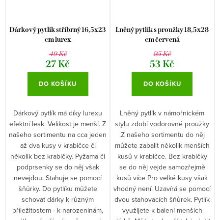
Dárkový pytlík stříbrný 16,5x23
Lněný pytlík s proužky 18,5x28
cm lurex
cm červená
49 Kč
95 Kč
27 Kč
53 Kč
DO KOŠÍKU
DO KOŠÍKU
Dárkový pytlík má díky lurexu
Lněný pytlík v námořnickém
efektní lesk. Velikost je menší. Z
stylu zdobí vodorovné proužky
našeho sortimentu na cca jeden
.Z našeho sortimentu do něj
až dva kusy v krabičce či
můžete zabalit několik menších
několik bez krabičky. Pyžama či
kusů v krabičce. Bez krabičky
podprsenky se do něj však
se do něj vejde samozřejmě
nevejdou. Stahuje se pomocí
kusů více Pro velké kusy však
šňůrky. Do pytlíku můžete
vhodný není. Uzavírá se pomocí
schovat dárky k různým
dvou stahovacích šňůrek. Pytlík
příležitostem - k narozeninám,
využijete k balení menších