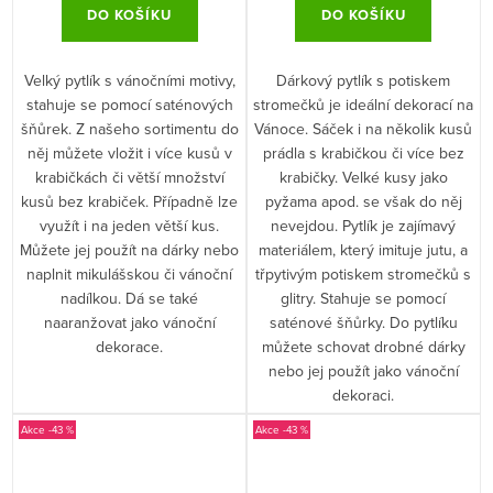
DO KOŠÍKU
DO KOŠÍKU
Velký pytlík s vánočními motivy,
Dárkový pytlík s potiskem
stahuje se pomocí saténových
stromečků je ideální dekorací na
šňůrek. Z našeho sortimentu do
Vánoce. Sáček i na několik kusů
něj můžete vložit i více kusů v
prádla s krabičkou či více bez
krabičkách či větší množství
krabičky. Velké kusy jako
kusů bez krabiček. Případně lze
pyžama apod. se však do něj
využít i na jeden větší kus.
nevejdou. Pytlík je zajímavý
Můžete jej použít na dárky nebo
materiálem, který imituje jutu, a
naplnit mikulášskou či vánoční
třpytivým potiskem stromečků s
nadílkou. Dá se také
glitry. Stahuje se pomocí
naaranžovat jako vánoční
saténové šňůrky. Do pytlíku
dekorace.
můžete schovat drobné dárky
nebo jej použít jako vánoční
dekoraci.
-43 %
-43 %