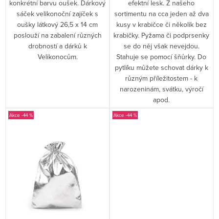
konkrétní barvu oušek. Dárkový
efektní lesk. Z našeho
sáček velikonoční zajíček s
sortimentu na cca jeden až dva
oušky látkový 26,5 x 14 cm
kusy v krabičce či několik bez
poslouží na zabalení různých
krabičky. Pyžama či podprsenky
drobností a dárků k
se do něj však nevejdou.
Velikonocům.
Stahuje se pomocí šňůrky. Do
pytlíku můžete schovat dárky k
různým příležitostem - k
narozeninám, svátku, výročí
apod.
-44 %
-44 %