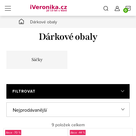
Přejít
N
na
obsah
Domů
Dárkové obaly
K
Dárkové obaly
Sáčky
FILTROVAT
Ř
Nejprodávanější
a
Doporučujeme
9
položek celkem
z
V
-70 %
-44 %