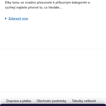
v
Díky tomu se snadno přesunete k příbuzným kategoriím a
k
rychleji najdete přesně to, co hledáte.
...
y
Zobrazit více
v
ý
p
i
s
u
Z
á
p
a
t
í
Doprava a platba
Obchodní podmínky
Tabulky velikostí