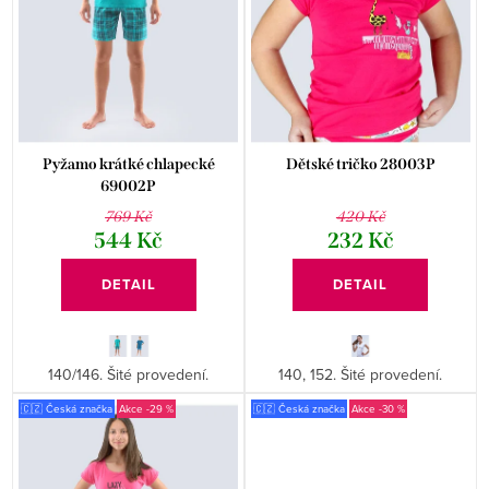
s
r
p
o
r
d
o
u
d
k
Pyžamo krátké chlapecké
Dětské tričko 28003P
u
69002P
t
769 Kč
420 Kč
k
ů
544 Kč
232 Kč
t
DETAIL
DETAIL
ů
140/146. Šité provedení.
140, 152. Šité provedení.
🇨🇿 Česká značka
-29 %
🇨🇿 Česká značka
-30 %