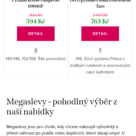
Pyžamo krátké chlapecké
Dívčí pyžamo Polina s obrázkem
69006P
Taro
854 Kč
1 017 Kč
594 Kč
763 Kč
DETAIL
DETAIL
140/146, 152/158. Šité provedení.
146. Dívčí pyžamo Polina s
krátkým rukávem a vzorovanými
capri kalhotami.
O
v
Megaslevy - pohodlný výběr z
l
naší nabídky
á
d
Megaslevy jsou pro chvíle, kdy chcete nakoupit výhodněji a
a
přitom sáhnout po prádle nebo doplňcích, které dávají smysl. U