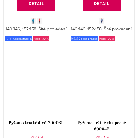
DETAIL
DETAIL
140/146, 152/158. Šité provedení.
140/146, 152/158. Šité provedení.
🇨🇿 Česká značka
-30 %
🇨🇿 Česká značka
-30 %
Pyžamo krátké dívčí 29008P
Pyžamo krátké chlapecké
69004P
812 Kč
854 Kč