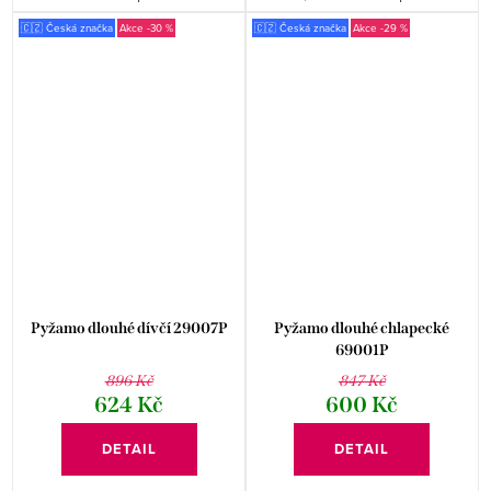
🇨🇿 Česká značka
-30 %
🇨🇿 Česká značka
-29 %
Pyžamo dlouhé dívčí 29007P
Pyžamo dlouhé chlapecké
69001P
896 Kč
847 Kč
624 Kč
600 Kč
DETAIL
DETAIL