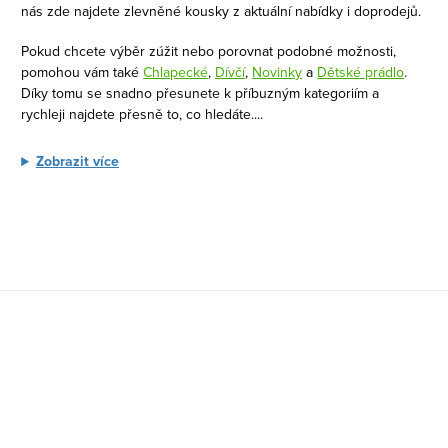
c
nás zde najdete zlevněné kousky z aktuální nabídky i doprodejů.
í
Pokud chcete výběr zúžit nebo porovnat podobné možnosti,
p
pomohou vám také
Chlapecké
,
Dívčí
,
Novinky
a
Dětské prádlo
.
r
Díky tomu se snadno přesunete k příbuzným kategoriím a
v
rychleji najdete přesně to, co hledáte.
...
k
y
Zobrazit více
v
ý
p
i
s
Z
u
á
p
a
t