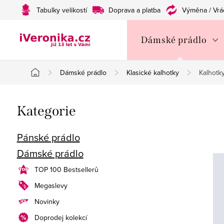
Přejít
Tabulky velikostí
Doprava a platba
Výměna / Vrá
na
obsah
Dámské prádlo
Dámské prádlo
Klasické kalhotky
Kalhotk
Domů
P
Přeskočit
Kategorie
o
kategorie
s
Pánské prádlo
Dámské prádlo
t
TOP 100 Bestsellerů
r
Megaslevy
a
Novinky
n
Doprodej kolekcí