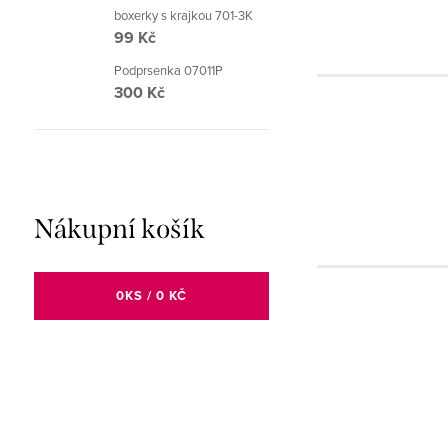
boxerky s krajkou 701-3K
99 Kč
Podprsenka 07011P
300 Kč
Nákupní košík
0
KS /
0 KČ