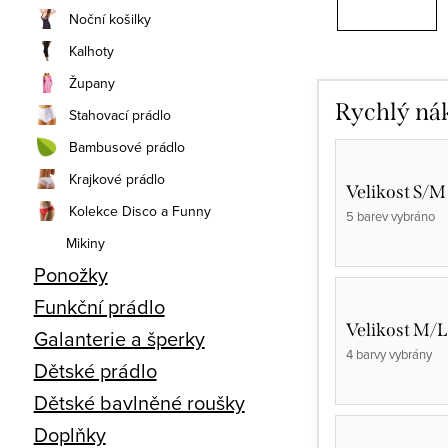
Noční košilky
Kalhoty
Župany
Rychlý ná
Stahovací prádlo
Bambusové prádlo
Krajkové prádlo
Velikost S/M
Kolekce Disco a Funny
5 barev vybráno
Mikiny
Ponožky
Funkční prádlo
Velikost M/L
Galanterie a šperky
4 barvy vybrány
Dětské prádlo
Dětské bavlněné roušky
Doplňky