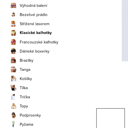
n
Výhodná balení
í
Bezešvé prádlo
Střižené laserem
p
Klasické kalhotky
a
Francouzské kalhotky
n
Dámské boxerky
e
Brazilky
Tanga
l
Košilky
Tílka
Trička
Topy
Podprsenky
Pyžama