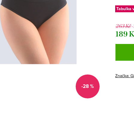
Tabulka v
263 Kč
189 
Měrná
cena:
Značka:
G
-28 %