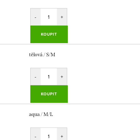
KOUPIT
tělová / S/M
KOUPIT
aqua / M/L