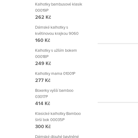
Kalhotky bambusové klasik
00019P
262 Kč
Dámské kalhotky s
květinovou krajkou 9060
160 Kč
Kalhotky s užším bokem
00018P
249 Kč
Kalhotky mama 01001P
277 Kč
Boxerky vyšší bamboo
03017P
414 Kč
Klasické kalhotky Bamboo
širší bok 00035P
300 Kč
Dámské dlouhé bavlněné