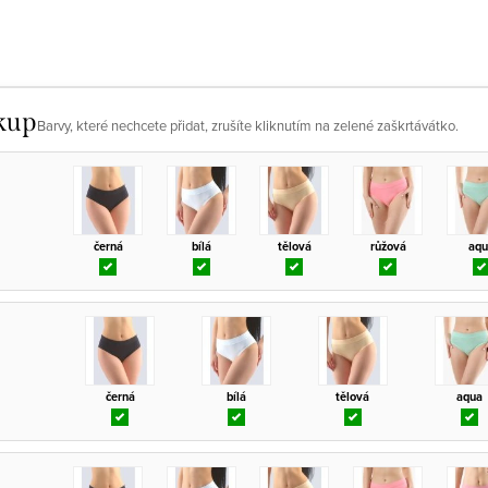
kup
Barvy, které nechcete přidat, zrušíte kliknutím na zelené zaškrtávátko.
černá
bílá
tělová
růžová
aqu
černá
bílá
tělová
aqua