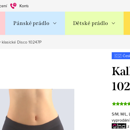
cení
Kontakty
Obchodní podmínky
Ochrana os. údajů
Pánské prádlo
Dětské prádlo
y klasické Disco 10247P
🇨🇿 Čes
Kal
10
S/M, M/L, 
vyprodání
z