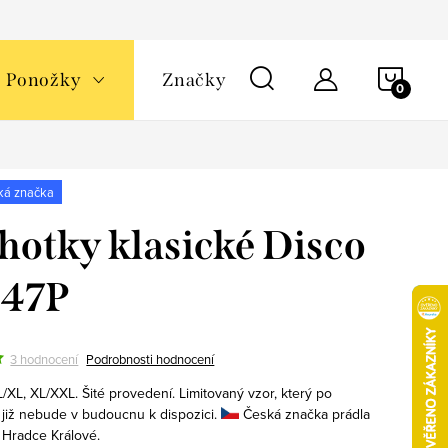
NÁKU
Ponožky
Značky
KOŠÍ
ká značka
hotky klasické Disco
247P
3 hodnocení
Podrobnosti hodnocení
L/XL, XL/XXL. Šité provedení. Limitovaný vzor, který po
 již nebude v budoucnu k dispozici.
Česká značka prádla
 Hradce Králové.