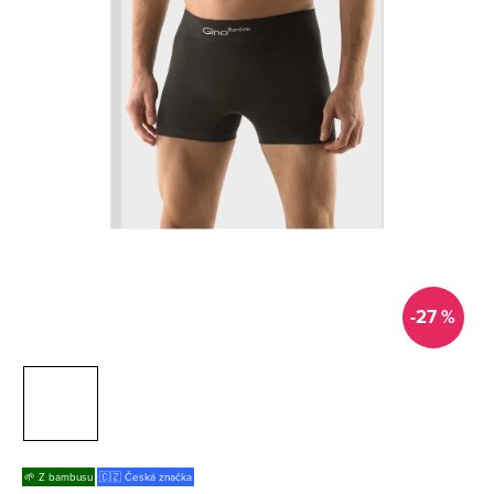
-27 %
🌱 Z bambusu
🇨🇿 Česká značka