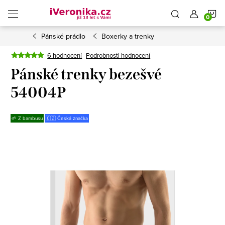
Přejít
N
na
obsah
Pánské prádlo
Boxerky a trenky
K
6 hodnocení
Podrobnosti hodnocení
Pánské trenky bezešvé
54004P
🌱 Z bambusu
🇨🇿 Česká značka