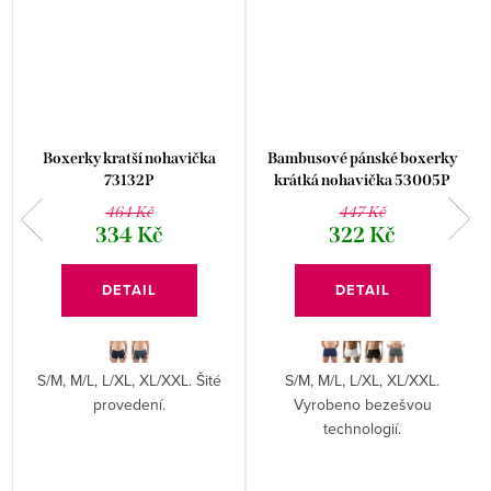
Boxerky kratší nohavička
Bambusové pánské boxerky
73132P
krátká nohavička 53005P
464 Kč
447 Kč
334 Kč
322 Kč
DETAIL
DETAIL
S/M, M/L, L/XL, XL/XXL. Šité
S/M, M/L, L/XL, XL/XXL.
provedení.
Vyrobeno bezešvou
technologií.