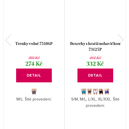
Trenky volné 75186P
Boxerky s kratší nohavičkou
73125P
381 Kč
461 Kč
274 Kč
332 Kč
DETAIL
DETAIL
M/L. Šité provedení.
S/M, M/L, L/XL, XL/XXL. Šité
provedení.