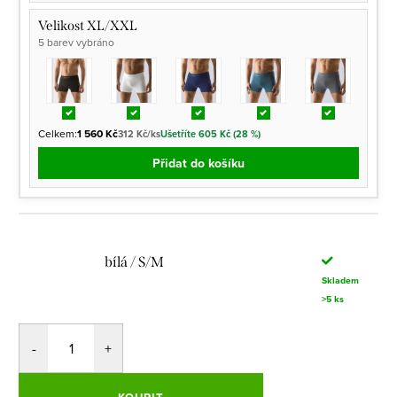
Velikost XL/XXL
5 barev vybráno
Celkem:
1 560 Kč
312 Kč/ks
Ušetříte 605 Kč (28 %)
Přidat do košíku
bílá / S/M
Skladem
>5 ks