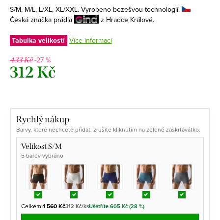
S/M, M/L, L/XL, XL/XXL. Vyrobeno bezešvou technologií.
Česká značka prádla
z Hradce Králové.
Tabulka velikostí
Více informací
-27 %
433 Kč
312 Kč
Měrná
cena:
Rychlý nákup
Barvy, které nechcete přidat, zrušíte kliknutím na zelené zaškrtávátko.
Velikost S/M
5 barev vybráno
Celkem:
1 560 Kč
312 Kč/ks
Ušetříte 605 Kč (28 %)