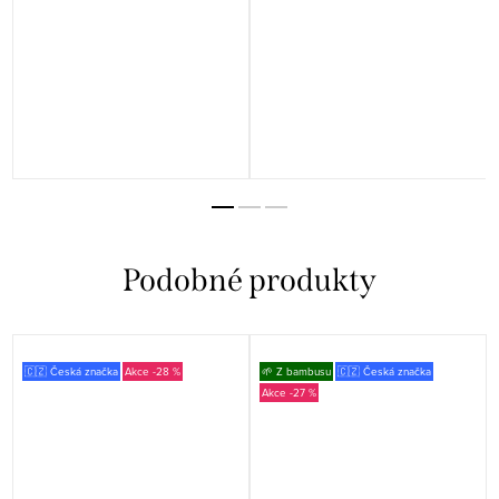
🇨🇿 Česká značka
-28 %
🌱 Z bambusu
🇨🇿 Česká značka
-27 %