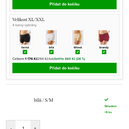
Přidat do košíku
Velikost XL/XXL
4 barvy vybrány
černá
bílá
tělová
brandy
Celkem:
1 176 Kč
294 Kč/ks
Ušetříte 460 Kč (28 %)
Přidat do košíku
bílá / S/M
Skladem
>5 ks