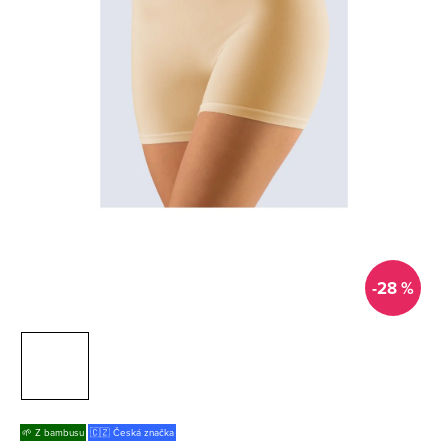
-28 %
🌱 Z bambusu
🇨🇿 Česká značka