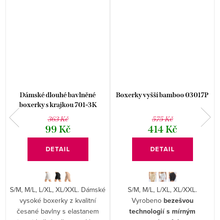
Dámské dlouhé bavlněné
Boxerky vyšší bamboo 03017P
boxerky s krajkou 701-3K
363 Kč
575 Kč
99 Kč
414 Kč
DETAIL
DETAIL
S/M, M/L, L/XL, XL/XXL. Dámské
S/M, M/L, L/XL, XL/XXL.
vysoké boxerky z kvalitní
Vyrobeno
bezešvou
česané bavlny s elastanem
technologií s mírným