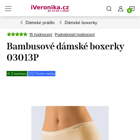
Přejít
N
na
obsah
Dámské prádlo
Dámské boxerky
K
15 hodnocení
Podrobnosti hodnocení
Bambusové dámské boxerky
03013P
🌱 Z bambusu
🇨🇿 Česká značka