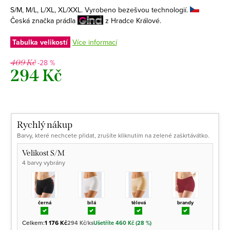
S/M, M/L, L/XL, XL/XXL. Vyrobeno bezešvou technologií.
Česká značka prádla
z Hradce Králové.
Tabulka velikostí
Více informací
-28 %
409 Kč
294 Kč
Měrná
cena:
Rychlý nákup
Barvy, které nechcete přidat, zrušíte kliknutím na zelené zaškrtávátko.
Velikost S/M
4 barvy vybrány
černá
bílá
tělová
brandy
Celkem:
1 176 Kč
294 Kč/ks
Ušetříte 460 Kč (28 %)