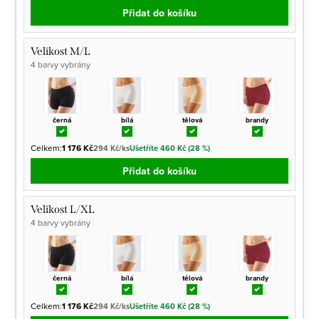
Přidat do košíku
Velikost M/L
4 barvy vybrány
černá
bílá
tělová
brandy
Celkem:
1 176 Kč
294 Kč/ks
Ušetříte 460 Kč (28 %)
Přidat do košíku
Velikost L/XL
4 barvy vybrány
černá
bílá
tělová
brandy
Celkem:
1 176 Kč
294 Kč/ks
Ušetříte 460 Kč (28 %)