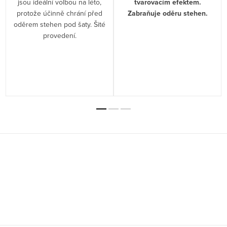
jsou ideální volbou na léto,
tvarovacím efektem.
protože účinně chrání před
Zabraňuje oděru stehen.
oděrem stehen pod šaty. Šité
provedení.
Z
á
p
a
t
í