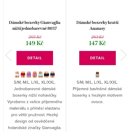
Dámské boxerky Gianvaglia
Dámské boxerky kratší
nižší jednobarevné 8037
Ananasy
265 Kč
263 Kč
149 Kč
147 Kč
DETAIL
DETAIL
S/M, M/L, L/XL, XL/XXL.
S/M, M/L, L/XL, XL/XXL.
é
Jednobarevné dámské
Příjemné bavlněné dámské
®
boxerky nižší nohavičky.
boxerky s hezkým motivem
Vyrobeno z velice příjemného
ovoce.
materiálu s příměsí elastanu
pro větší pružnost. Hezký
design od osvědčené
holandské značky Gianvaglia.