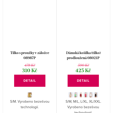
Tílko s proužky v záložce
Dámská košilka (tílko)
08987P
prodloužená 08021P
478 Kč
590 Kč
310 Kč
425 Kč
DETAIL
DETAIL
S/M. Vyrobeno bezešvou
S/M, M/L, L/XL, XL/XXL.
technologií.
Vyrobeno bezešvou
technologií.