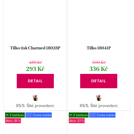
Tílko tisk Charmed 18028P
Tílko 18041P
489 Kč
500 Kč
293 Kč
336 Kč
DETAIL
DETAIL
XS/S. Šité provedení.
XS/S. Šité provedení.
🌱 Z bambusu
🇨🇿 Česká značka
🌱 Z bambusu
🇨🇿 Česká značka
-35 %
-27 %