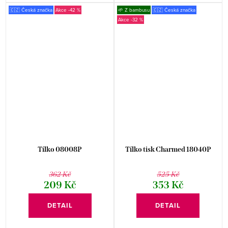
🇨🇿 Česká značka
-42 %
🌱 Z bambusu
🇨🇿 Česká značka
-32 %
Tílko 08008P
Tílko tisk Charmed 18040P
362 Kč
525 Kč
209 Kč
353 Kč
DETAIL
DETAIL