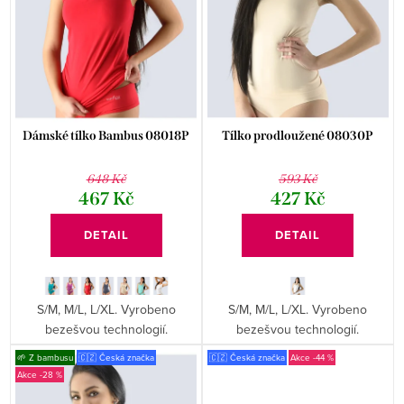
s
r
p
o
r
d
o
u
d
k
Dámské tílko Bambus 08018P
Tílko prodloužené 08030P
u
t
648 Kč
593 Kč
k
ů
467 Kč
427 Kč
t
DETAIL
DETAIL
ů
S/M, M/L, L/XL. Vyrobeno
S/M, M/L, L/XL. Vyrobeno
bezešvou technologií.
bezešvou technologií.
🌱 Z bambusu
🇨🇿 Česká značka
🇨🇿 Česká značka
-44 %
-28 %