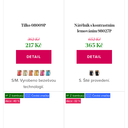
Tílko 08009P
Nátělník s kontrastním
lemováním 98027P
362 Kč
652 Kč
217 Kč
365 Kč
DETAIL
DETAIL
S/M. Vyrobeno bezešvou
S. Šité provedení.
technologií.
🌱 Z bambusu
🇨🇿 Česká značka
🌱 Z bambusu
🇨🇿 Česká značka
-40 %
-32 %