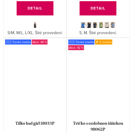
DETAIL
DETAIL
S/M, M/L, L/XL. Šité provedení.
S, M. Šité provedení.
🇨🇿 Česká značka
-40 %
🇨🇿 Česká značka
🍂 Z modalu
-42 %
Tílko bad girl 18033P
Tričko s ozdobnou šňůrkou
98062P