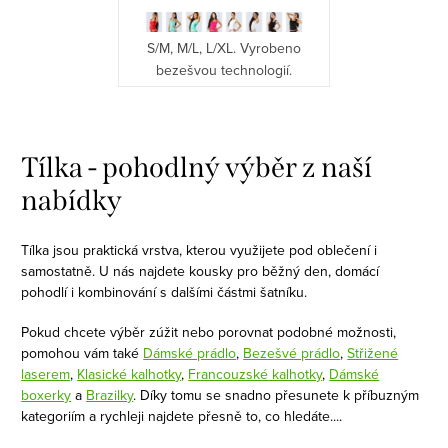
S/M, M/L, L/XL. Vyrobeno
bezešvou technologií.
O
v
Tílka - pohodlný výběr z naší
l
nabídky
á
d
Tílka jsou praktická vrstva, kterou využijete pod oblečení i
a
samostatně. U nás najdete kousky pro běžný den, domácí
c
pohodlí i kombinování s dalšími částmi šatníku.
í
Pokud chcete výběr zúžit nebo porovnat podobné možnosti,
p
pomohou vám také
Dámské prádlo
,
Bezešvé prádlo
,
Střižené
r
laserem
,
Klasické kalhotky
,
Francouzské kalhotky
,
Dámské
v
boxerky
a
Brazilky
. Díky tomu se snadno přesunete k příbuzným
k
kategoriím a rychleji najdete přesně to, co hledáte.
...
y