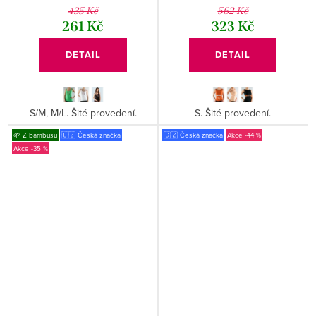
435 Kč
562 Kč
261 Kč
323 Kč
DETAIL
DETAIL
S/M, M/L. Šité provedení.
S. Šité provedení.
🌱 Z bambusu
🇨🇿 Česká značka
🇨🇿 Česká značka
-44 %
-35 %