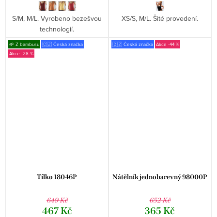
S/M, M/L. Vyrobeno bezešvou
XS/S, M/L. Šité provedení.
technologií.
🌱 Z bambusu
🇨🇿 Česká značka
🇨🇿 Česká značka
-44 %
-28 %
Tílko 18046P
Nátělník jednobarevný 98000P
649 Kč
652 Kč
467 Kč
365 Kč