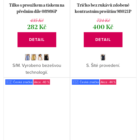
Tílko s proužkem a tiskem na
Tričko bez rukávů zdobené
předním díle 08986P
kontrastním prošitím 98021P
435 Kč
724 Kč
282 Kč
400 Kč
DETAIL
DETAIL
S/M. Vyrobeno bezešvou
S. Šité provedení.
technologií.
🇨🇿 Česká značka
-40 %
🇨🇿 Česká značka
-44 %