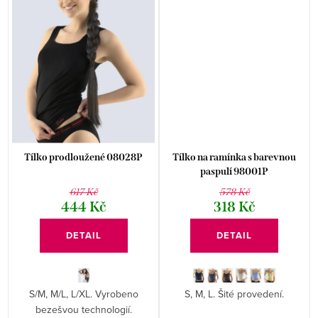
Tílko prodloužené 08028P
Tílko na ramínka s barevnou
paspulí 98001P
617 Kč
578 Kč
444 Kč
318 Kč
DETAIL
DETAIL
S/M, M/L, L/XL. Vyrobeno
S, M, L. Šité provedení.
bezešvou technologií.