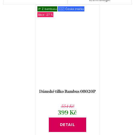
🌱 Z bambusu
🇨🇿 Česká značka
-27 %
Dámské tílko Bambus 08020P
554 Kč
399 Kč
DETAIL