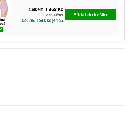
Celkem:
1 368 Kč
Přidat do košíku
228 Kč/ks
ětle
Ušetříte 1 068 Kč (44 %)
žová