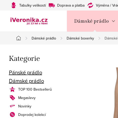
Přejít
Tabulky velikostí
Doprava a platba
Výměna / Vrá
na
obsah
Dámské prádlo
Dámské prádlo
Dámské boxerky
Dámské
Domů
P
Přeskočit
Kategorie
o
kategorie
s
Pánské prádlo
Dámské prádlo
t
TOP 100 Bestsellerů
r
Megaslevy
a
Novinky
n
Doprodej kolekcí