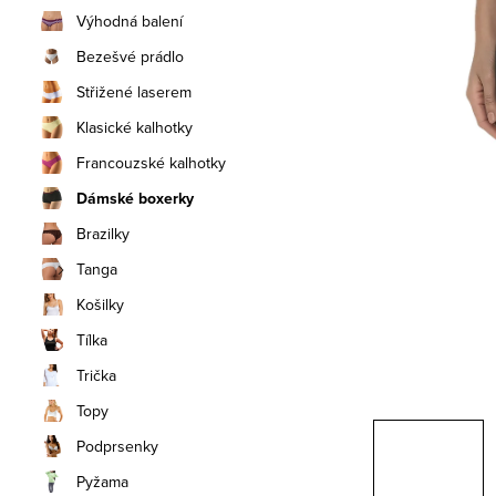
n
Výhodná balení
í
Bezešvé prádlo
Střižené laserem
p
Klasické kalhotky
a
Francouzské kalhotky
n
Dámské boxerky
e
Brazilky
Tanga
l
Košilky
Tílka
Trička
Topy
Podprsenky
Pyžama