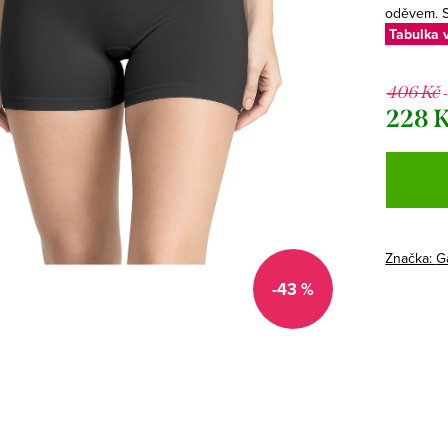
oděvem. S
Tabulka v
406 Kč
228 
Měrná
cena:
Značka:
G
-43 %