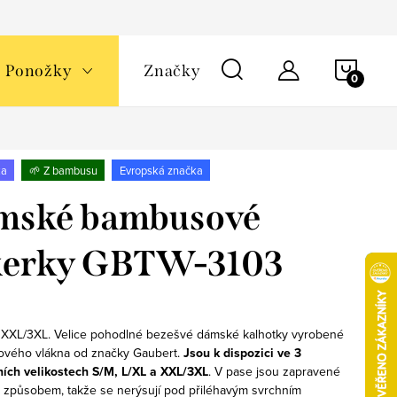
NÁKU
Ponožky
Značky
KOŠÍ
ka
🌱 Z bambusu
Evropská značka
mské bambusové
xerky GBTW-3103
, XXL/3XL. Velice pohodlné bezešvé dámské kalhotky vyrobené
vého vlákna od značky Gaubert.
Jsou k dispozici ve 3
ních velikostech S/M, L/XL a XXL/3XL
. V pase jsou zapravené
způsobem, takže se nerýsují pod přiléhavým svrchním