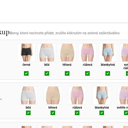
kup
Barvy, které nechcete přidat, zrušíte kliknutím na zelené zaškrtávátko.
černá
bílá
tělová
růžová
blankytná
sv
rů
L
bílá
tělová
růžová
blankytná
světle 