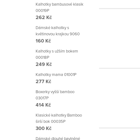
Kalhotky bambusové klasik
00019P
262 Kč
Dámské kalhotky s
květinovou krajkou 9060
160 Kč
Kalhotky s užším bokem
00018P
249 Kč
Kalhotky mama 01001P
277 Kč
Boxerky vyšší bamboo
03017P
414 Kč
Klasické kalhotky Bamboo
širší bok 00035P
300 Kč
Dámské dlouhé bavlněné