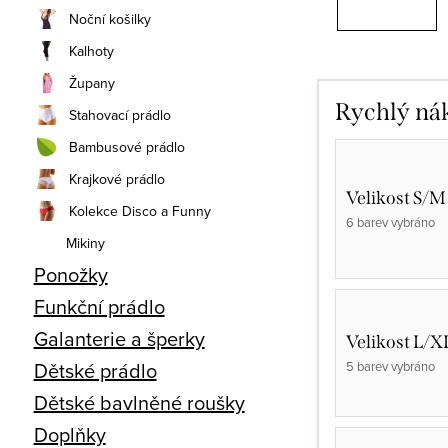
Noční košilky
Kalhoty
Župany
Rychlý ná
Stahovací prádlo
Bambusové prádlo
Krajkové prádlo
Velikost S/M
Kolekce Disco a Funny
6 barev vybráno
Mikiny
Ponožky
Funkční prádlo
Galanterie a šperky
Velikost L/X
Dětské prádlo
5 barev vybráno
Dětské bavlněné roušky
Doplňky