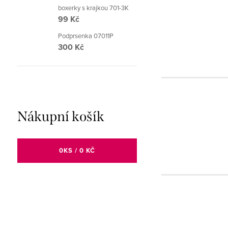
boxerky s krajkou 701-3K
99 Kč
Podprsenka 07011P
300 Kč
Nákupní košík
0
KS /
0 KČ