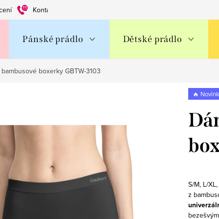
cení
Kontakty
Obchodní podmínky
Ochrana os. údajů
Pánské prádlo
Dětské prádlo
 bambusové boxerky GBTW-3103
🔥 Novin
Dá
bo
S/M, L/XL
z bambuso
univerzál
bezešvým 