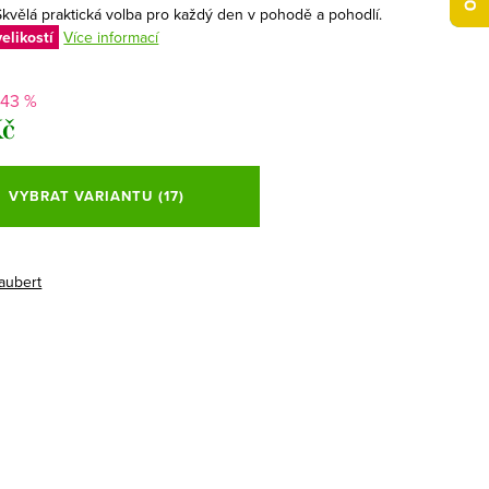
kvělá praktická volba pro každý den v pohodě a pohodlí.
elikostí
Více informací
-43 %
Kč
VYBRAT VARIANTU
(17)
aubert