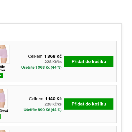
Celkem:
1 368 Kč
Přidat do košíku
228 Kč/ks
ětle
Ušetříte 1 068 Kč (44 %)
žová
Celkem:
1 140 Kč
Přidat do košíku
228 Kč/ks
Ušetříte 890 Kč (44 %)
růžová