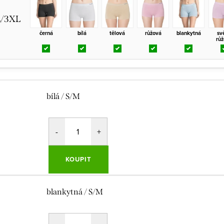
L/3XL
černá
bílá
tělová
růžová
blankytná
sv
rů
bílá / S/M
KOUPIT
blankytná / S/M