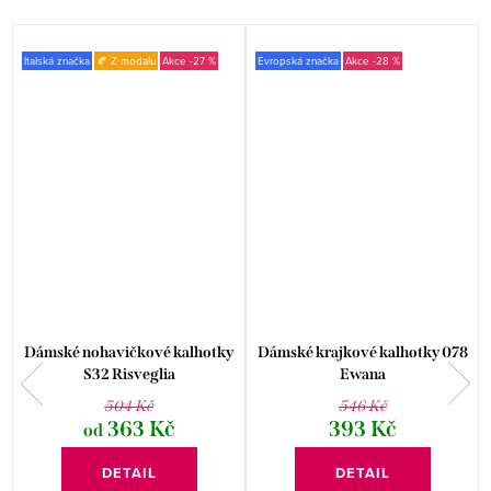
Italská značka
🍂 Z modalu
-27 %
Evropská značka
-28 %
u
Dámské nohavičkové kalhotky
Dámské krajkové kalhotky 078
S32 Risveglia
Ewana
504 Kč
546 Kč
363 Kč
393 Kč
od
DETAIL
DETAIL