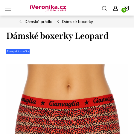
Přejít
N
na
obsah
Dámské prádlo
Dámské boxerky
K
Dámské boxerky Leopard
Evropská značka