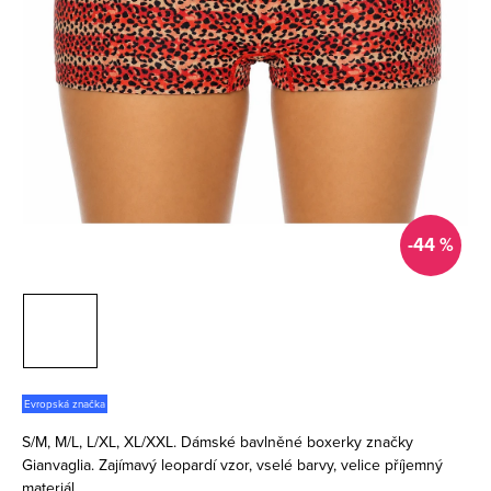
-44 %
Evropská značka
S/M, M/L, L/XL, XL/XXL. Dámské bavlněné boxerky značky
Gianvaglia. Zajímavý leopardí vzor, vselé barvy, velice příjemný
materiál.