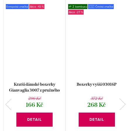
Evropská značka
-43 %
🌱 Z bambusu
🇨🇿 Česká značka
-27 %
y
Kratší dámské boxerky
Boxerky vyšší 03016P
Gianvaglia 3007 z pružného
mikrovlákna
296 Kč
372 Kč
166 Kč
268 Kč
DETAIL
DETAIL