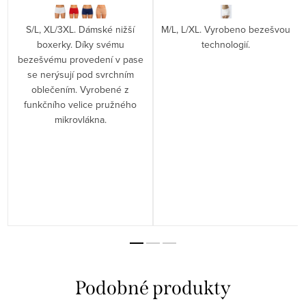
S/L, XL/3XL. Dámské nižší
M/L, L/XL. Vyrobeno bezešvou
boxerky. Díky svému
technologií.
bezešvému provedení v pase
se nerýsují pod svrchním
oblečením. Vyrobené z
funkčního velice pružného
mikrovlákna.