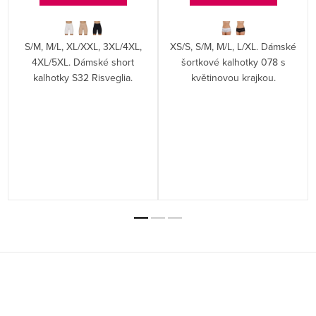
S/M, M/L, XL/XXL, 3XL/4XL,
XS/S, S/M, M/L, L/XL. Dámské
4XL/5XL. Dámské short
šortkové kalhotky 078 s
kalhotky S32 Risveglia.
květinovou krajkou.
Z
á
p