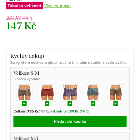
Tabulka velikostí
Více informací
-44 %
263 Kč
147 Kč
Měrná
cena:
Rychlý nákup
Barvy, které nechcete přidat, zrušíte kliknutím na zelené zaškrtávátko.
Velikost S/M
5 barev vybráno
Celkem:
735 Kč
147 Kč/ks
Ušetříte 580 Kč (44 %)
Přidat do košíku
Velikost M/L