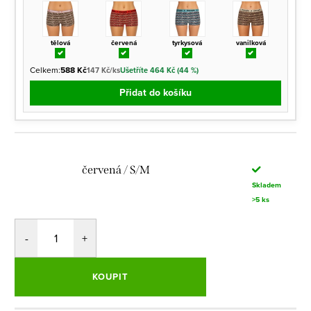
tělová
červená
tyrkysová
vanilková
Celkem:
588 Kč
147 Kč/ks
Ušetříte 464 Kč (44 %)
Přidat do košíku
červená / S/M
Skladem
>5 ks
KOUPIT