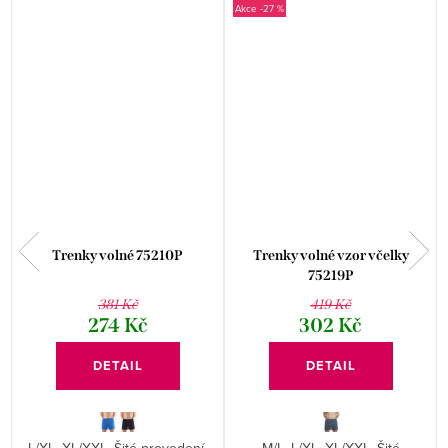
-27 %
Trenky volné 75210P
Trenky volné vzor včelky
75219P
381 Kč
419 Kč
274 Kč
302 Kč
DETAIL
DETAIL