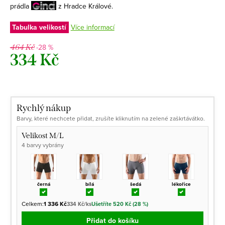
prádla
z Hradce Králové.
Tabulka velikostí
Více informací
-28 %
464 Kč
334 Kč
Měrná
cena:
Rychlý nákup
Barvy, které nechcete přidat, zrušíte kliknutím na zelené zaškrtávátko.
Velikost M/L
4 barvy vybrány
černá
bílá
šedá
lékořice
Celkem:
1 336 Kč
334 Kč/ks
Ušetříte 520 Kč (28 %)
Přidat do košíku