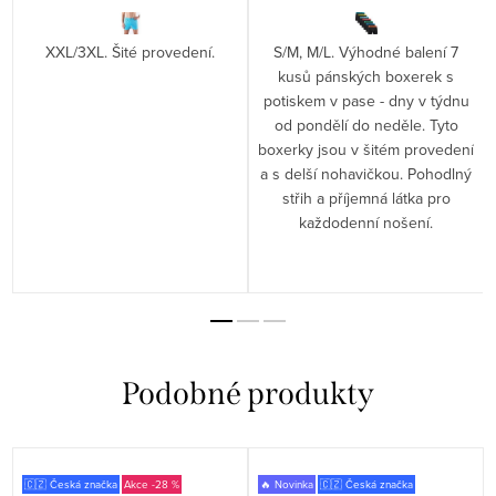
XXL/3XL. Šité provedení.
S/M, M/L. Výhodné balení 7
kusů pánských boxerek s
potiskem v pase - dny v týdnu
od pondělí do neděle. Tyto
boxerky jsou v šitém provedení
a s delší nohavičkou. Pohodlný
střih a příjemná látka pro
každodenní nošení.
🇨🇿 Česká značka
-28 %
🔥 Novinka
🇨🇿 Česká značka