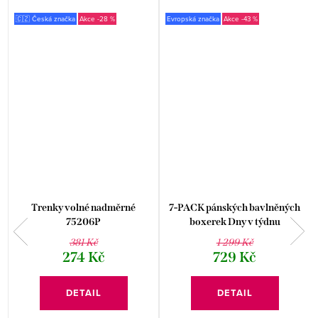
🇨🇿 Česká značka
-28 %
Evropská značka
-43 %
Trenky volné nadměrné
7-PACK pánských bavlněných
75206P
boxerek Dny v týdnu
381 Kč
1 299 Kč
274 Kč
729 Kč
DETAIL
DETAIL