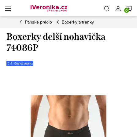
Přejít
N
na
obsah
Pánské prádlo
Boxerky a trenky
K
Boxerky delší nohavička
74086P
🇨🇿 Česká značka