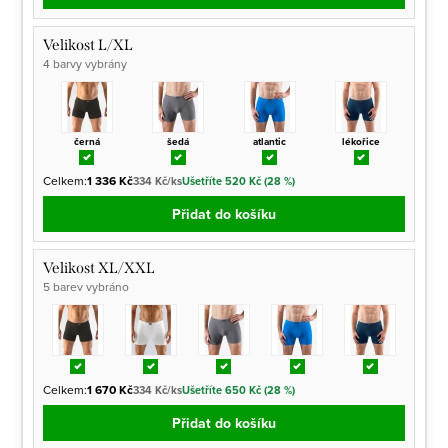
Velikost L/XL
4 barvy vybrány
černá
šedá
atlantic
lékořice
Celkem:
1 336 Kč
334 Kč/ks
Ušetříte 520 Kč (28 %)
Přidat do košíku
Velikost XL/XXL
5 barev vybráno
Celkem:
1 670 Kč
334 Kč/ks
Ušetříte 650 Kč (28 %)
Přidat do košíku