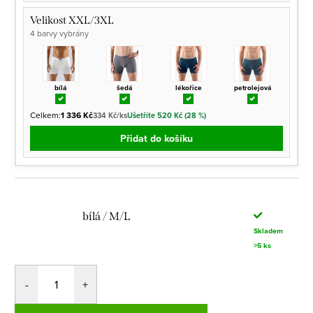
Velikost XXL/3XL
4 barvy vybrány
bílá
šedá
lékořice
petrolejová
Celkem:
1 336 Kč
334 Kč/ks
Ušetříte 520 Kč (28 %)
Přidat do košíku
bílá / M/L
Skladem
>5 ks