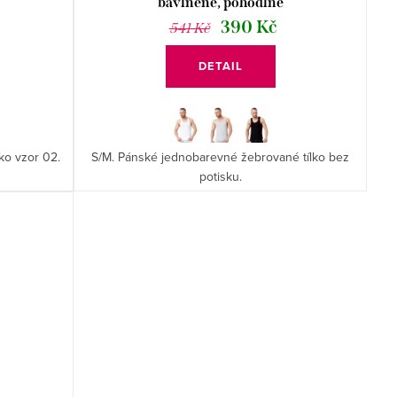
bavlněné, pohodlné
390 Kč
541 Kč
DETAIL
ko vzor 02.
S/M. Pánské jednobarevné žebrované tílko bez
potisku.