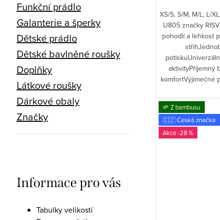
Funkční prádlo
XS/S, S/M, M/L, L/X
Galanterie a šperky
U805 značky RISVE
Dětské prádlo
pohodlí a lehkost 
střihJedno
Dětské bavlněné roušky
potiskuUniverzáln
Doplňky
aktivityPříjemný
komfortVýjimečné p
Látkové roušky
Dárkové obaly
🌱 Z bambusu
Značky
🇨🇿 Česká značka
-28 %
Informace pro vás
Tabulky velikostí