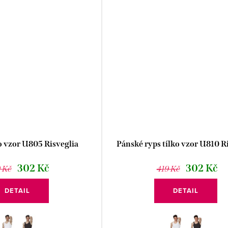
o vzor U805 Risveglia
Pánské ryps tílko vzor U810 R
302 Kč
302 Kč
 Kč
419 Kč
DETAIL
DETAIL