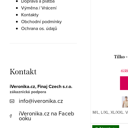
Doprava a platba
Výměna / Vrácení
Kontakty
Obchodní podmínky
Ochrana os. údajů
Tílko 
Kontakt
638
iVeronika.cz, Finaj Czech s.r.o.
info
@
iveronika.cz
iVeronika.cz na Faceb
M/L, L/XL, XL/XXL. 
ooku