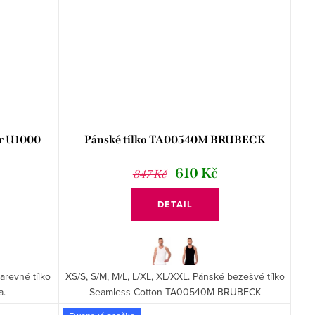
or U1000
Pánské tílko TA00540M BRUBECK
č
610 Kč
847 Kč
DETAIL
arevné tílko
XS/S, S/M, M/L, L/XL, XL/XXL. Pánské bezešvé tílko
a.
Seamless Cotton TA00540M BRUBECK