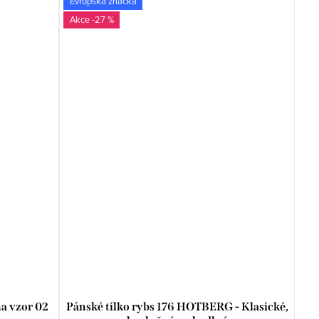
Evropská značka
-27 %
na vzor 02
Pánské tílko rybs 176 HOTBERG - Klasické,