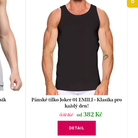
sik
Pánské tílko Joker 01 EMILI - Klasika pro
každý den!
382 Kč
531 Kč
od
DETAIL