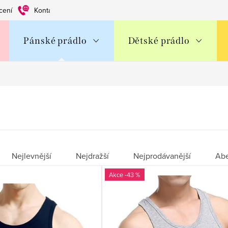
cení
Kontakty
Obchodní podmínky
Ochrana os. údajů
Pánské prádlo
Dětské prádlo
Nejlevnější
Nejdražší
Nejprodávanější
Ab
-43 %