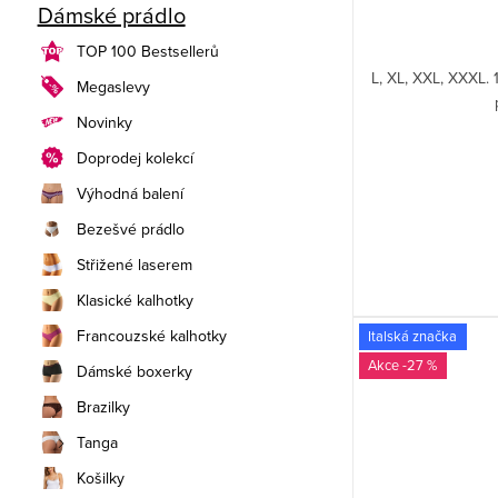
Dámské prádlo
TOP 100 Bestsellerů
L, XL, XXL, XXXL. 
Megaslevy
Novinky
Doprodej kolekcí
Výhodná balení
Bezešvé prádlo
Střižené laserem
Klasické kalhotky
Francouzské kalhotky
Italská značka
-27 %
Dámské boxerky
Brazilky
Tanga
Košilky