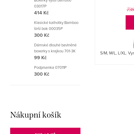
Boxerky vyšší bamboo
03017P
738
414 Kč
Klasické kalhotky Bamboo
širší bok 00035P
300 Kč
Dámské dlouhé bavlněné
boxerky s krajkou 701-3K
S/M, M/L, L/XL. V
99 Kč
Podprsenka 07011P
300 Kč
Nákupní košík