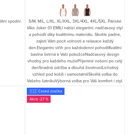
itní spodní
S/M, M/L, L/XL, XL/XXL, 3XL/4XL, 4XL/5XL. Pánské
tílko Joker 01 EMILI nabízí elegantní, nadčasový styl
a pohodlí díky kvalitnímu materiálu. Skvěle padne,
zajistí Vám pocit volnosti a relaxace každý
den.Elegantní střih pro každodenní pohodlíKvalitní
bavlna šetrná k Vaší pokožceNadčasový design
vhodný pro každého mužePříjemné nošení po celý
denSnadná údržba a dlouhá životnostLichotivý
vzhled pod košili i samostatněSkvělá volba do
Vašeho šatníkuVýborná volba pro Váš komfort i styl.
🇨🇿 Česká značka
-27 %