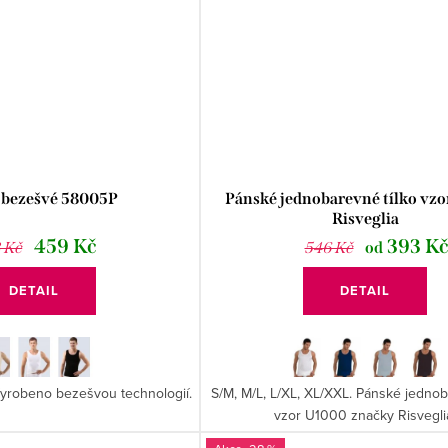
- bezešvé 58005P
Pánské jednobarevné tílko vz
Risveglia
459 Kč
393 K
 Kč
546 Kč
od
DETAIL
DETAIL
Vyrobeno bezešvou technologií.
S/M, M/L, L/XL, XL/XXL. Pánské jednob
vzor U1000 značky Risvegli