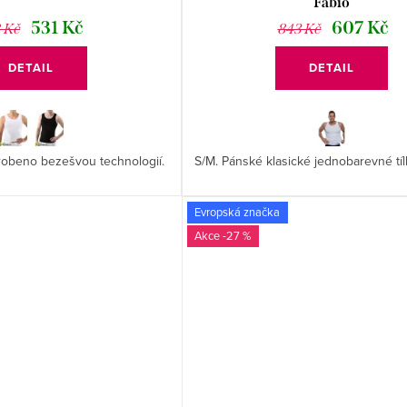
Fabio
531 Kč
607 Kč
 Kč
843 Kč
DETAIL
DETAIL
yrobeno bezešvou technologií.
S/M. Pánské klasické jednobarevné tíl
Evropská značka
-27 %