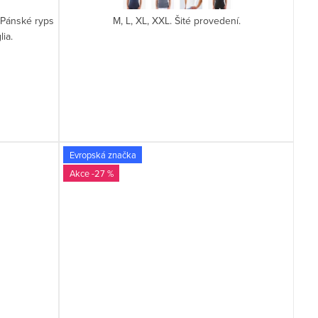
 Pánské ryps
M, L, XL, XXL. Šité provedení.
ia.
Evropská značka
-27 %