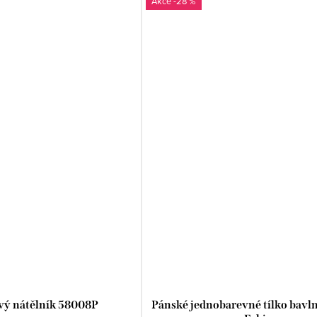
-28 %
ý nátělník 58008P
Pánské jednobarevné tílko bavl