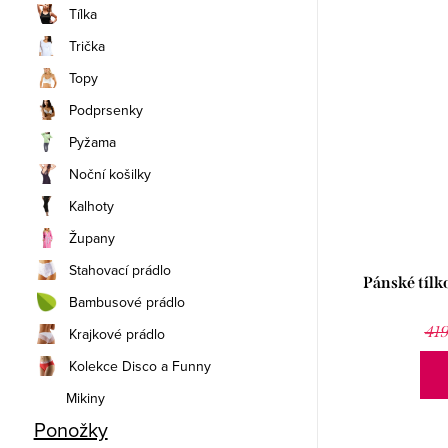
Tílka
Trička
Topy
Podprsenky
Pyžama
Noční košilky
Kalhoty
Župany
Stahovací prádlo
Pánské tílk
Bambusové prádlo
419
Krajkové prádlo
Kolekce Disco a Funny
Mikiny
Ponožky