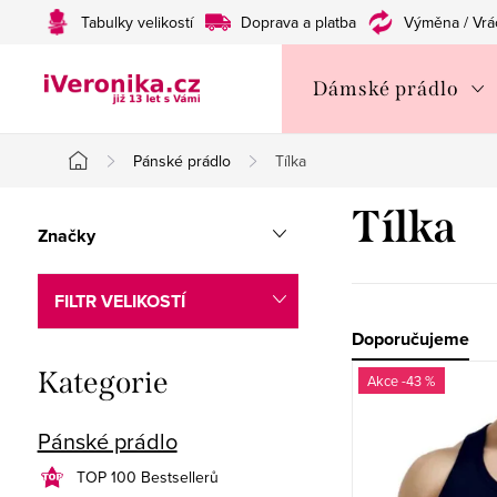
Přejít
Tabulky velikostí
Doprava a platba
Výměna / Vrá
na
obsah
Dámské prádlo
Pánské prádlo
Tílka
Domů
P
Tílka
Značky
o
s
FILTR VELIKOSTÍ
t
Ř
Doporučujeme
V
Přeskočit
Kategorie
r
a
-43 %
kategorie
ý
a
z
Pánské prádlo
p
n
e
TOP 100 Bestsellerů