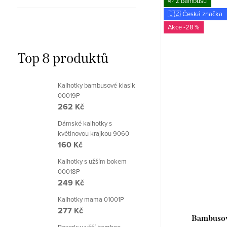
🌱 Z bambusu
🇨🇿 Česká značka
-28 %
Top 8 produktů
Kalhotky bambusové klasik
00019P
262 Kč
Dámské kalhotky s
květinovou krajkou 9060
160 Kč
Kalhotky s užším bokem
00018P
249 Kč
Kalhotky mama 01001P
277 Kč
Bambusov