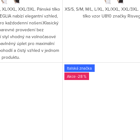
L, XL/XXL, XXL/3XL. Pánské tílko
XS/S, S/M, M/L, L/XL, XL/XXL, XXL/3XL.
GLIA nabízí elegantní vzhled,
tílko vzor U810 značky Risvegl
pro každodenní nošení.Klasický
barevné provedení bez
í styl vhodný na volnočasové
 bavlněný úplet pro maximální
ohodlí a čistý vzhled v jednom
produktu.
Italská značka
-28 %