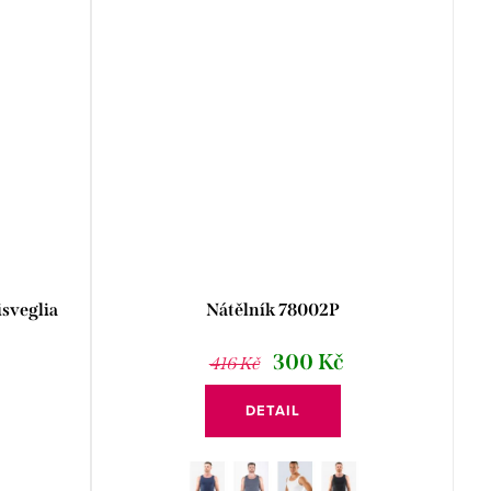
isveglia
Nátělník 78002P
300 Kč
416 Kč
DETAIL