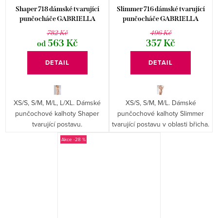
Shaper 718 dámské tvarující
Slimmer 716 dámské tvarující
punčocháče GABRIELLA
punčocháče GABRIELLA
782 Kč
496 Kč
563 Kč
357 Kč
od
DETAIL
DETAIL
XS/S, S/M, M/L, L/XL. Dámské
XS/S, S/M, M/L. Dámské
punčochové kalhoty Shaper
punčochové kalhoty Slimmer
tvarující postavu.
tvarující postavu v oblasti břicha.
-28 %