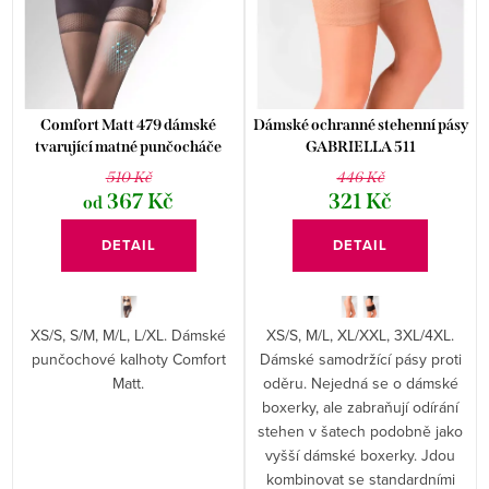
p
o
r
d
o
u
d
k
Comfort Matt 479 dámské
Dámské ochranné stehenní pásy
u
tvarující matné punčocháče
GABRIELLA 511
t
GABRIELLA
510 Kč
446 Kč
k
ů
367 Kč
321 Kč
od
t
DETAIL
DETAIL
ů
XS/S, S/M, M/L, L/XL. Dámské
XS/S, M/L, XL/XXL, 3XL/4XL.
punčochové kalhoty Comfort
Dámské samodržící pásy proti
Matt.
oděru. Nejedná se o dámské
boxerky, ale zabraňují odírání
stehen v šatech podobně jako
vyšší dámské boxerky. Jdou
kombinovat se standardními