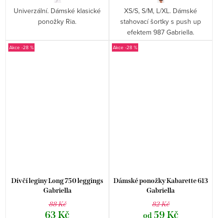
Univerzální. Dámské klasické
XS/S, S/M, L/XL. Dámské
ponožky Ria.
stahovací šortky s push up
efektem 987 Gabriella.
-28 %
-28 %
Dívčí leginy Long 750 leggings
Dámské ponožky Kabarette 613
Gabriella
Gabriella
88 Kč
82 Kč
63 Kč
59 Kč
od