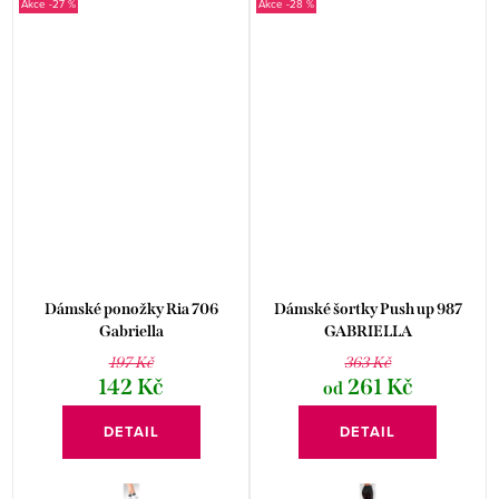
-27 %
-28 %
Dámské ponožky Ria 706
Dámské šortky Push up 987
Gabriella
GABRIELLA
197 Kč
363 Kč
142 Kč
261 Kč
od
DETAIL
DETAIL