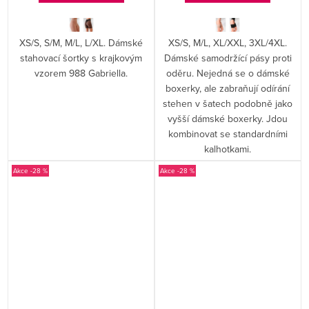
XS/S, S/M, M/L, L/XL. Dámské
XS/S, M/L, XL/XXL, 3XL/4XL.
stahovací šortky s krajkovým
Dámské samodržící pásy proti
vzorem 988 Gabriella.
oděru. Nejedná se o dámské
boxerky, ale zabraňují odírání
stehen v šatech podobně jako
vyšší dámské boxerky. Jdou
kombinovat se standardními
kalhotkami.
-28 %
-28 %