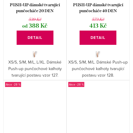
PUSH-UP dámské tvarující
PUSH-UP dámské tvarující
punčocháče 20 DEN
punčocháče 40 DEN
GABRIELLA
GABRIELLA
539 Kč
573 Kč
388 Kč
413 Kč
od
DETAIL
DETAIL
XS/S, S/M, M/L, L/XL. Dámské
XS/S, S/M, M/L. Dámské Push-up
Push-up punčochové kalhoty
punčochové kalhoty tvarující
tvarující postavu vzor 127.
postavu vzor 128.
-28 %
-28 %