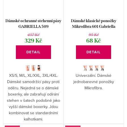
Dámské ochranné stehenní pásy
Dámské klasické ponožky
GABRIELLA 509
Mikrofibra 601 Gabriella
457 Kč
95 Kč
329 Kč
68 Kč
DETAIL
DETAIL
XS/S, M/L, XL/XXL, 3XL/4XL.
Univerzální. Dámské
Dámské samodržící pásy proti
jednobarevné ponožky
oděru. Nejedná se o dámské
Mikrofibra.
boxerky, ale zabraňují odírání
stehen v šatech podobně jako
vyšší dámské boxerky. Jdou
kombinovat se standardními
kalhotkami.