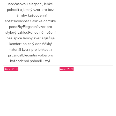
nadčasovou eleganci, lehké
pohodlí a jemný vzor pro bez
námahy každodenní
sofistikovanost.Klasické dámské
ponožkyElegantní vzor pro
stylový vzhledPohodlné nošení
bez špiceJemný svěr zajišťuje
komfort po celý denMěkký
materiál Lycra pro lehkost a
pružnostElegantní volba pro
každodenní pohodlí i styl.
-28 %
-28 %