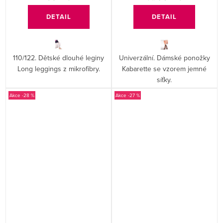
DETAIL
DETAIL
110/122. Dětské dlouhé leginy
Univerzální. Dámské ponožky
Long leggings z mikrofibry.
Kabarette se vzorem jemné
síťky.
-28 %
-27 %