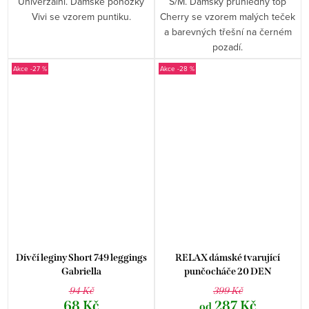
Univerzální. Dámské ponožky
S/M. Dámský pruhledný top
Vivi se vzorem puntiku.
Cherry se vzorem malých teček
a barevných třešní na černém
pozadí.
-27 %
-28 %
Dívčí leginy Short 749 leggings
RELAX dámské tvarující
Gabriella
punčocháče 20 DEN
GABRIELLA
94 Kč
399 Kč
68 Kč
287 Kč
od