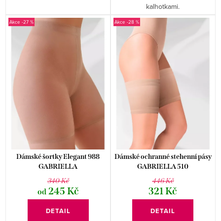
kalhotkami.
-27 %
-28 %
Dámské šortky Elegant 988
Dámské ochranné stehenní pásy
GABRIELLA
GABRIELLA 510
340 Kč
446 Kč
245 Kč
321 Kč
od
DETAIL
DETAIL