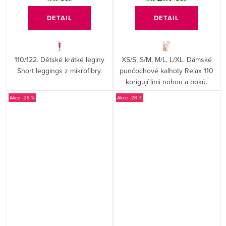
DETAIL
DETAIL
110/122. Dětské krátké leginy
XS/S, S/M, M/L, L/XL. Dámské
Short leggings z mikrofibry.
punčochové kalhoty Relax 110
korigují linii nohou a boků.
-28 %
-28 %