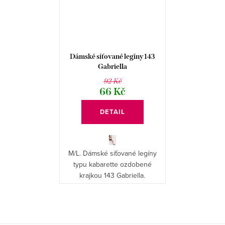
Dámské síťované legíny 143
Gabriella
92 Kč
66 Kč
DETAIL
M/L. Dámské síťované legíny
typu kabarette ozdobené
krajkou 143 Gabriella.
O
v