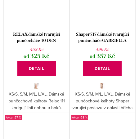
RELAX dámské tvarující
Shaper 717 dámské tvarující
punčocháče 40 DEN
punčocháče GABRIELLA
GABRIELLA
452 Kč
496 Kč
325 Kč
357 Kč
od
od
DETAIL
DETAIL
XS/S, S/M, M/L, L/XL. Dámské
XS/S, S/M, M/L, L/XL. Dámské
punčochové kalhoty Relax 111
punčochové kalhoty Shaper
korigují linii nohou a boků.
tvarující postavu v oblasti břicha.
-27 %
-28 %