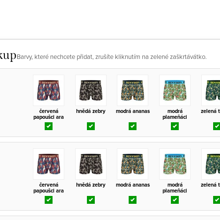
kup
Barvy, které nechcete přidat, zrušíte kliknutím na zelené zaškrtávátko.
červená
hnědá zebry
modrá ananas
modrá
zelená 
papoušci ara
plameňáci
červená
hnědá zebry
modrá ananas
modrá
zelená 
papoušci ara
plameňáci