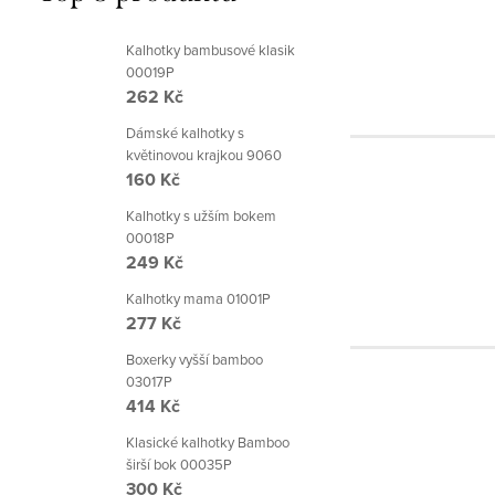
Kalhotky bambusové klasik
00019P
262 Kč
Dámské kalhotky s
květinovou krajkou 9060
160 Kč
Kalhotky s užším bokem
00018P
249 Kč
Kalhotky mama 01001P
277 Kč
Boxerky vyšší bamboo
03017P
414 Kč
Klasické kalhotky Bamboo
širší bok 00035P
300 Kč