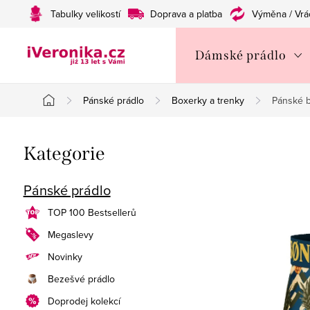
Přejít
Tabulky velikostí
Doprava a platba
Výměna / Vrá
na
obsah
Dámské prádlo
Pánské prádlo
Boxerky a trenky
Pánské b
Domů
P
Přeskočit
Kategorie
o
kategorie
s
Pánské prádlo
t
TOP 100 Bestsellerů
Megaslevy
r
Novinky
a
Bezešvé prádlo
n
Doprodej kolekcí