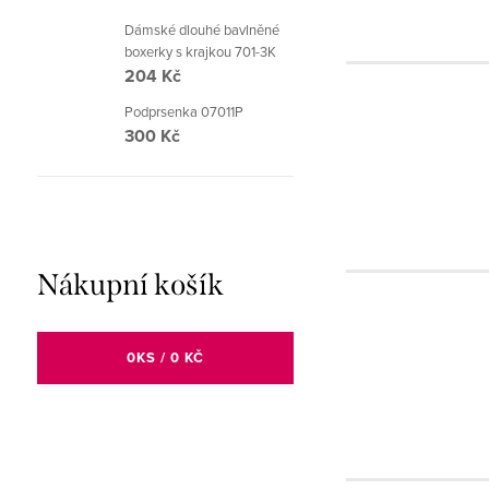
Dámské dlouhé bavlněné
boxerky s krajkou 701-3K
204 Kč
Podprsenka 07011P
300 Kč
Nákupní košík
0
KS /
0 KČ