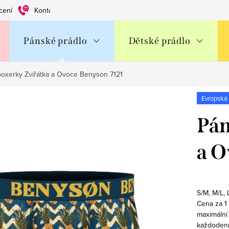
cení
Kontakty
Obchodní podmínky
Ochrana os. údajů
Pánské prádlo
Dětské prádlo
oxerky Zvířátka a Ovoce Benyson 7121
Evropská
Pán
a O
S/M, M/L,
Cena za 1
maximální
každodenní