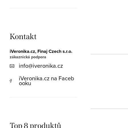
Kontakt
iVeronika.cz, Finaj Czech s.r.o.
info
@
iveronika.cz
iVeronika.cz na Faceb
ooku
Top 8 produktů