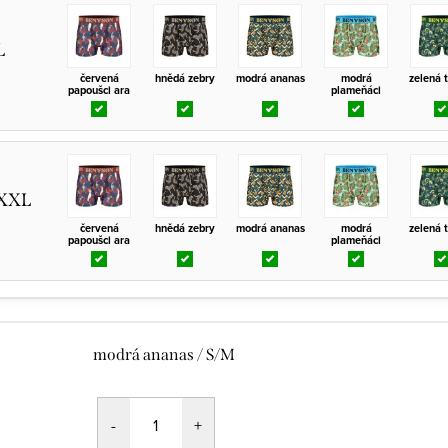
L
červená
hnědá zebry
modrá ananas
modrá
zelená 
papoušci ara
plameňáci
/XXL
červená
hnědá zebry
modrá ananas
modrá
zelená 
papoušci ara
plameňáci
modrá ananas / S/M