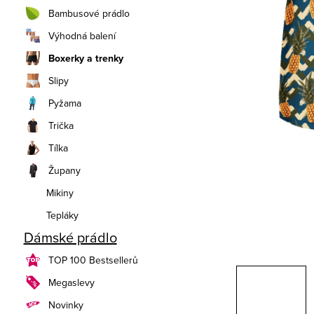
n
Bambusové prádlo
í
Výhodná balení
Boxerky a trenky
p
Slipy
a
Pyžama
n
Trička
e
Tílka
Župany
l
Mikiny
Tepláky
Dámské prádlo
TOP 100 Bestsellerů
Megaslevy
Novinky