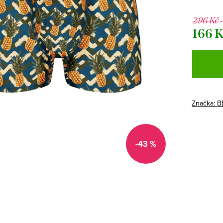
296 Kč
166 
Měrná
cena:
Značka:
B
-43 %