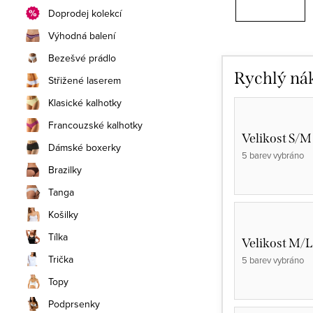
Doprodej kolekcí
Výhodná balení
Bezešvé prádlo
Rychlý ná
Střižené laserem
Klasické kalhotky
Francouzské kalhotky
Velikost S/M
Dámské boxerky
5 barev vybráno
Brazilky
Tanga
Košilky
Tílka
Velikost M/L
Trička
5 barev vybráno
Topy
Podprsenky