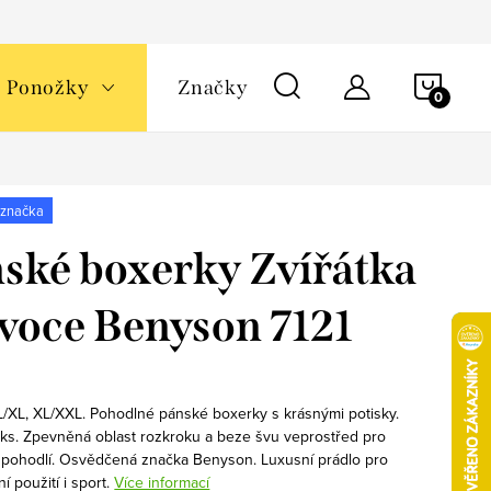
NÁKU
Ponožky
Značky
KOŠÍ
 značka
ské boxerky Zvířátka
voce Benyson 7121
 L/XL, XL/XXL. Pohodlné pánské boxerky s krásnými potisky.
 ks. Zpevněná oblast rozkroku a beze švu veprostřed pro
 pohodlí. Osvědčená značka Benyson. Luxusní prádlo pro
 použití i sport.
Více informací