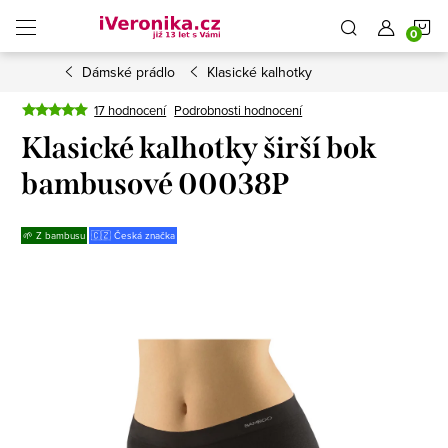
Přejít
N
na
obsah
Dámské prádlo
Klasické kalhotky
K
17 hodnocení
Podrobnosti hodnocení
Klasické kalhotky širší bok
bambusové 00038P
🌱 Z bambusu
🇨🇿 Česká značka