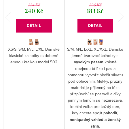
334 Kč
326 Kč
240 Kč
183 Kč
DETAIL
DETAIL
XS/S, S/M, M/L, L/XL. Dámské
S/M, M/L, L/XL, XL/XXL. Dámské
klasické kalhotky ozdobené
jemně tvarovací kalhotky s
jemnou krajkou model 502.
vysokým pasem
krásně
obejmou bříško i pas a
pomohou vytvořit hladší siluetu
pod oblečením. Měkký, pružný
materiál je příjemný na těle,
přizpůsobí se postavě a díky
jemným lemům se nezařezává.
Ideální volba pro každý den,
kdy chcete spojit
pohodlí,
nenápadný vzhled a ženský
střih
.