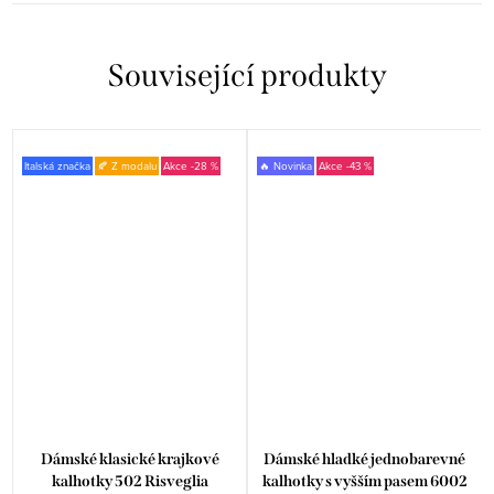
Související produkty
Italská značka
🍂 Z modalu
-28 %
🔥 Novinka
-43 %
Dámské klasické krajkové
Dámské hladké jednobarevné
kalhotky 502 Risveglia
kalhotky s vyšším pasem 6002