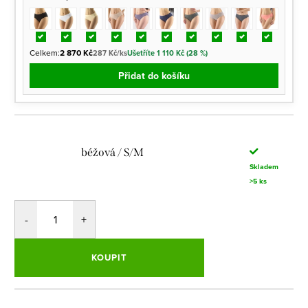
Celkem:
2 870 Kč
287 Kč/ks
Ušetříte 1 110 Kč (28 %)
Přidat do košíku
béžová / S/M
Skladem
>5 ks
KOUPIT