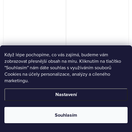
Když lépe pochopíme, co vás zajímá, budeme vám
zobrazovat přesnější obsah na míru. Kliknutím na tlačítko
"Souhlasím" nám dáte souhlas s využíváním souborů
Cookies na účely personalizace, analýzy a cíleného
marketingu.
Z
Nastavení
á
p
Souhlasím
a