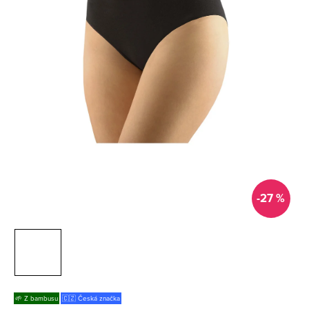
-27 %
🌱 Z bambusu
🇨🇿 Česká značka