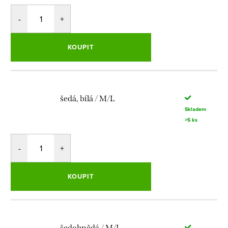
KOUPIT
šedá, bílá / M/L
Skladem
>5 ks
KOUPIT
šedohnědá / M/L