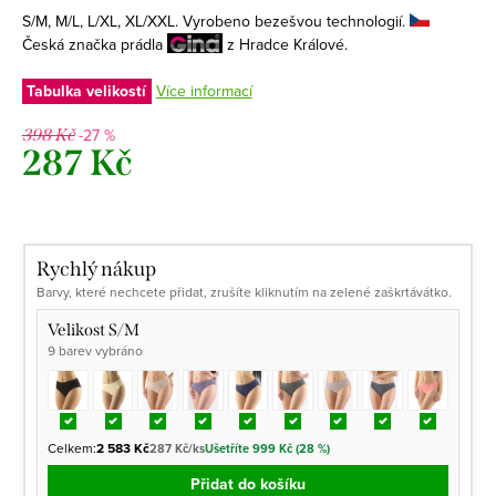
S/M, M/L, L/XL, XL/XXL. Vyrobeno bezešvou technologií.
Česká značka prádla
z Hradce Králové.
Tabulka velikostí
Více informací
-27 %
398 Kč
287 Kč
Měrná
cena:
Rychlý nákup
Barvy, které nechcete přidat, zrušíte kliknutím na zelené zaškrtávátko.
Velikost S/M
9 barev vybráno
Celkem:
2 583 Kč
287 Kč/ks
Ušetříte 999 Kč (28 %)
Přidat do košíku