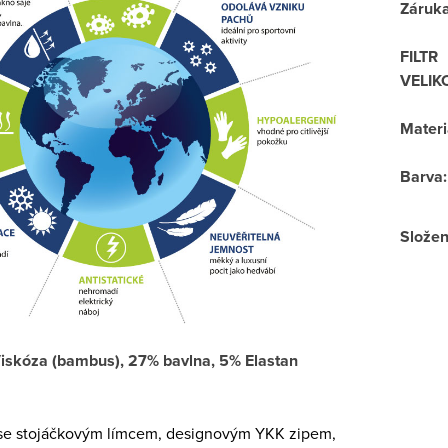
Záruk
FILTR
VELIK
Materi
Barva
:
Složen
iskóza (bambus), 27% bavlna, 5% Elastan
se stojáčkovým límcem, designovým YKK zipem,