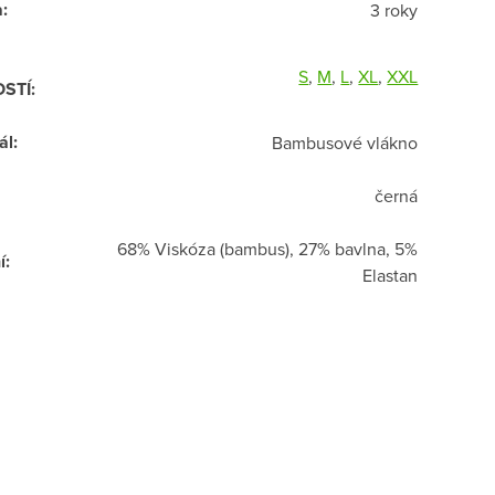
a
:
3 roky
S
,
M
,
L
,
XL
,
XXL
OSTÍ
:
ál
:
Bambusové vlákno
černá
68% Viskóza (bambus), 27% bavlna, 5%
í
:
Elastan