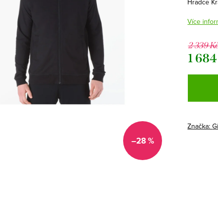
Hradce Kr
Více infor
2 339 K
1 684
Měrná
cena:
Značka:
G
–28 %