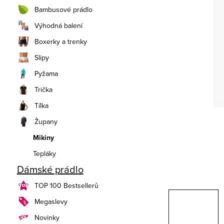
n
Bambusové prádlo
í
Výhodná balení
Boxerky a trenky
p
Slipy
a
Pyžama
n
Trička
e
Tílka
Župany
l
Mikiny
Tepláky
Dámské prádlo
TOP 100 Bestsellerů
Megaslevy
Novinky