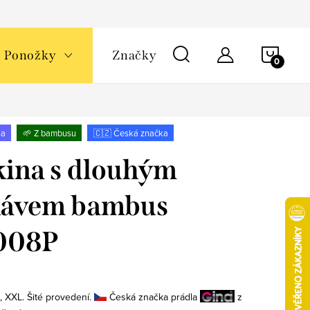
NÁKU
Ponožky
Značky
KOŠÍ
ka
🌱 Z bambusu
🇨🇿 Česká značka
ina s dlouhým
kávem bambus
008P
L, XXL. Šité provedení.
Česká značka prádla
z