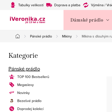
Přejít
Tabulky velikostí
Doprava a platba
Výměna / Vrá
na
obsah
Dámské prádlo
Pánské prádlo
Mikiny
Mikina s dlouhým
Domů
P
Přeskočit
Kategorie
o
kategorie
s
Pánské prádlo
t
TOP 100 Bestsellerů
Megaslevy
r
Novinky
a
Bezešvé prádlo
n
Doprodej kolekcí