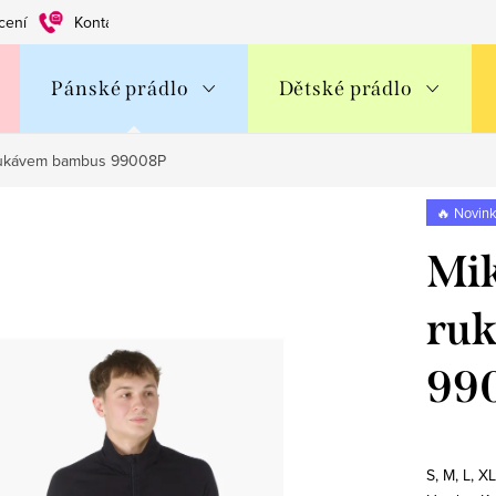
cení
Kontakty
Obchodní podmínky
Ochrana os. údajů
Pánské prádlo
Dětské prádlo
 rukávem bambus 99008P
🔥 Novin
Mik
ru
99
S, M, L, X