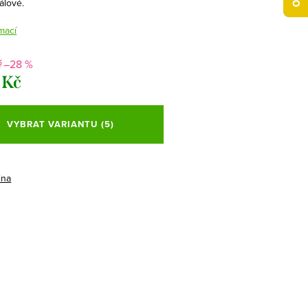
álové.
mací
–28 %
č
 Kč
VYBRAT VARIANTU
(5)
ina