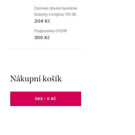
Dámské dlouhé bavlněné
boxerky s krajkou 701-3K
204 Kč
Podprsenka 07011P
300 Kč
Nákupní košík
0
KS /
0 KČ