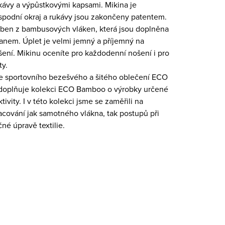
kávy a výpůstkovými kapsami. Mikina je
spodní okraj a rukávy jsou zakončeny patentem.
roben z bambusových vláken, která jsou doplněna
tanem. Úplet je velmi jemný a příjemný na
ení. Mikinu oceníte pro každodenní nošení i pro
ty.
e sportovního bezešvého a šitého oblečení ECO
doplňuje kolekci ECO Bamboo o výrobky určené
tivity. I v této kolekci jsme se zaměřili na
acování jak samotného vlákna, tak postupů při
né úpravě textilie.