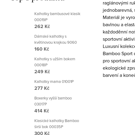
raglánovými ru
jednobarevná, 
Kalhotky bambusové klasik
Materiál je vy
00019P
bavlnou a elas
262 Kč
každoděnní noš
Dámské kalhotky s
sportovní aktivi
květinovou krajkou 9060
Luxusní kolekc
160 Kč
Bamboo Sport 
Kalhotky s užším bokem
pro sportovní ak
00018P
ekologické zpr
249 Kč
barvení a koneč
Kalhotky mama 01001P
277 Kč
Boxerky vyšší bamboo
03017P
414 Kč
Klasické kalhotky Bamboo
širší bok 00035P
300 Kč