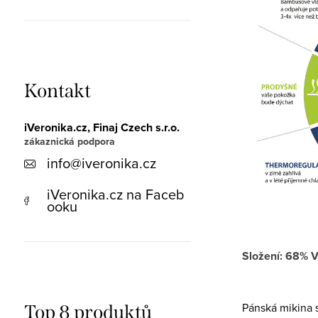
Kontakt
iVeronika.cz, Finaj Czech s.r.o.
info
@
iveronika.cz
iVeronika.cz na Faceb
ooku
Složení: 68% V
Pánská mikina 
Top 8 produktů