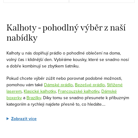
O
v
Kalhoty - pohodlný výběr z naší
l
nabídky
á
d
Kalhoty u nás doplňují prádlo o pohodlné oblečení na doma,
a
volný čas i klidnější den. Vybíráme kousky, které se snadno nosí
c
a dobře kombinují se zbytkem šatníku.
í
Pokud chcete výběr zúžit nebo porovnat podobné možnosti,
p
pomohou vám také
Dámské prádlo
,
Bezešvé prádlo
,
Střižené
r
laserem
,
Klasické kalhotky
,
Francouzské kalhotky
,
Dámské
v
boxerky
a
Brazilky
. Díky tomu se snadno přesunete k příbuzným
k
kategoriím a rychleji najdete přesně to, co hledáte.
...
y
Zobrazit více
v
ý
p