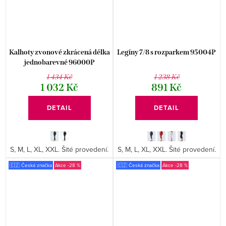
Kalhoty zvonové zkrácená délka
Legíny 7/8 s rozparkem 95004P
jednobarevné 96000P
1 434 Kč
1 238 Kč
1 032 Kč
891 Kč
DETAIL
DETAIL
S, M, L, XL, XXL. Šité provedení.
S, M, L, XL, XXL. Šité provedení.
🇨🇿 Česká značka
-28 %
🇨🇿 Česká značka
-28 %