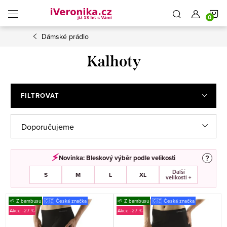
Přejít
N
na
obsah
Dámské prádlo
K
Kalhoty
FILTROVAT
Ř
Doporučujeme
a
Nejlevnější
z
⚡︎
Novinka: Bleskový výběr podle velikosti
?
e
Další
Nejdražší
S
M
L
XL
velikosti +
n
V
Nejprodávanější
🌱 Z bambusu
í
🇨🇿 Česká značka
🌱 Z bambusu
🇨🇿 Česká značka
-27 %
-27 %
ý
p
Abecedně