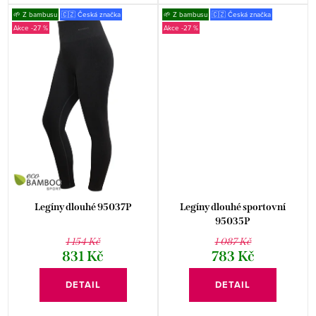
🌱 Z bambusu
🇨🇿 Česká značka
🌱 Z bambusu
🇨🇿 Česká značka
-27 %
-27 %
Legíny dlouhé 95037P
Legíny dlouhé sportovní
95035P
1 154 Kč
1 087 Kč
831 Kč
783 Kč
DETAIL
DETAIL