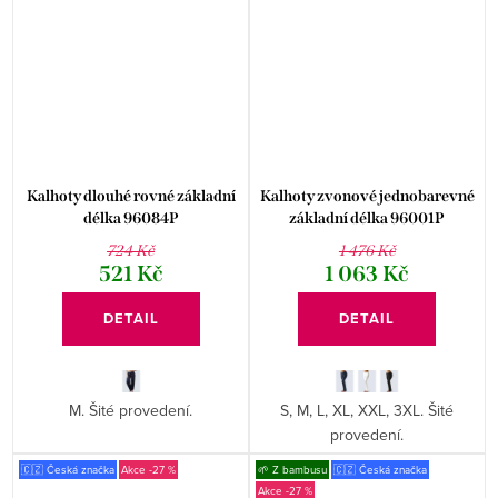
Kalhoty dlouhé rovné základní
Kalhoty zvonové jednobarevné
délka 96084P
základní délka 96001P
724 Kč
1 476 Kč
521 Kč
1 063 Kč
DETAIL
DETAIL
M. Šité provedení.
S, M, L, XL, XXL, 3XL. Šité
provedení.
🇨🇿 Česká značka
-27 %
🌱 Z bambusu
🇨🇿 Česká značka
-27 %