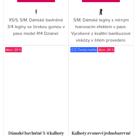
XS/S, S/M. Dámské bavlněné
S/M. Dámské legíny s mírným
3/4 legíny se širokou gumou v
tvarovacím efektem v pase.
pase model 414 Dzianel.
Vyrobené z kvalitní bambusové
viskózy v šitém provedení.
-28 %
🇨🇿 Česká značka
-28 %
Dámské bavlněné 3/4 kalhoty
Kalhoty zvonové jednobarevné