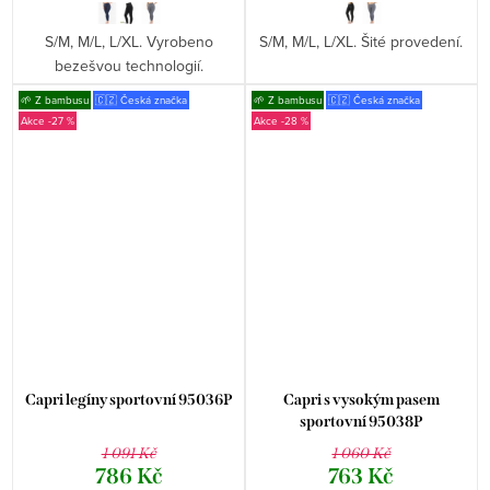
S/M, M/L, L/XL. Vyrobeno
S/M, M/L, L/XL. Šité provedení.
bezešvou technologií.
🌱 Z bambusu
🇨🇿 Česká značka
🌱 Z bambusu
🇨🇿 Česká značka
-27 %
-28 %
Capri legíny sportovní 95036P
Capri s vysokým pasem
sportovní 95038P
1 091 Kč
1 060 Kč
786 Kč
763 Kč