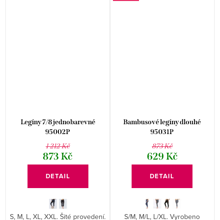
Legíny 7/8 jednobarevné
Bambusové legíny dlouhé
95002P
95031P
1 212 Kč
873 Kč
873 Kč
629 Kč
DETAIL
DETAIL
S, M, L, XL, XXL. Šité provedení.
S/M, M/L, L/XL. Vyrobeno