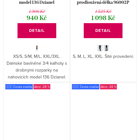
model 136 Dzianel
prodloužená délka 96002P
1 306 Kč
1 525 Kč
940 Kč
1 098 Kč
DETAIL
DETAIL
XS/S, S/M, M/L, XXL/3XL.
S, M, L, XL, XXL. Šité provedení.
Dámské bavlněné 3/4 kalhoty s
drobnými rozparky na
nahovicích model 136 Dzianel.
🇨🇿 Česká značka
-28 %
🇨🇿 Česká značka
-28 %