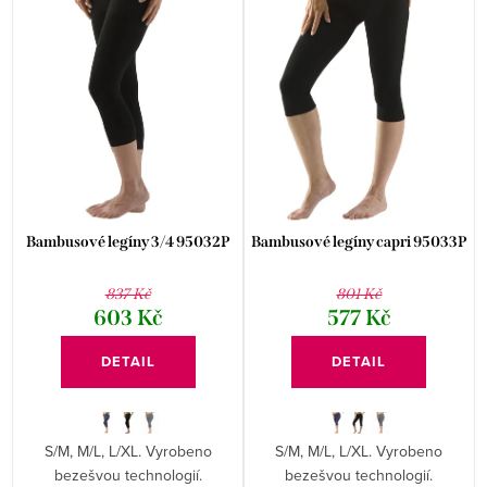
p
r
i
o
s
d
p
u
r
k
o
t
d
ů
Bambusové legíny 3/4 95032P
Bambusové legíny capri 95033P
u
837 Kč
801 Kč
k
603 Kč
577 Kč
t
DETAIL
DETAIL
ů
S/M, M/L, L/XL. Vyrobeno
S/M, M/L, L/XL. Vyrobeno
bezešvou technologií.
bezešvou technologií.