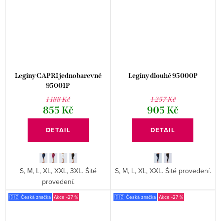
Legíny CAPRI jednobarevné
Legíny dlouhé 95000P
95001P
1 188 Kč
1 257 Kč
855 Kč
905 Kč
DETAIL
DETAIL
S, M, L, XL, XXL, 3XL. Šité
S, M, L, XL, XXL. Šité provedení.
provedení.
🇨🇿 Česká značka
-27 %
🇨🇿 Česká značka
-27 %