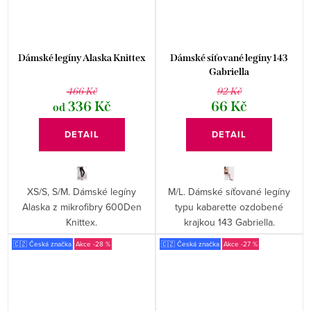
Dámské legíny Alaska Knittex
Dámské síťované legíny 143
Gabriella
466 Kč
92 Kč
336 Kč
66 Kč
od
DETAIL
DETAIL
XS/S, S/M. Dámské legíny
M/L. Dámské síťované legíny
Alaska z mikrofibry 600Den
typu kabarette ozdobené
Knittex.
krajkou 143 Gabriella.
🇨🇿 Česká značka
-28 %
🇨🇿 Česká značka
-27 %