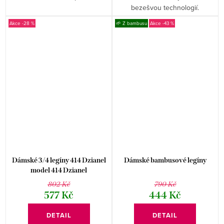
bezešvou technologií.
-28 %
🌱 Z bambusu
-43 %
Dámské 3/4 legíny 414 Dzianel
Dámské bambusové legíny
model 414 Dzianel
802 Kč
790 Kč
577 Kč
444 Kč
DETAIL
DETAIL