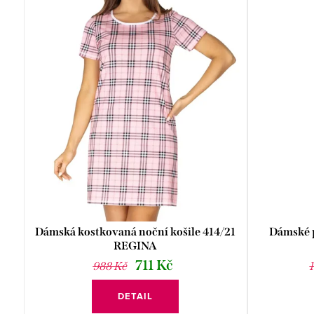
e
i
n
s
í
p
p
r
r
o
o
d
d
u
u
k
k
Dámská kostkovaná noční košile 414/21
Dámské 
t
t
REGINA
711 Kč
ů
988 Kč
ů
DETAIL