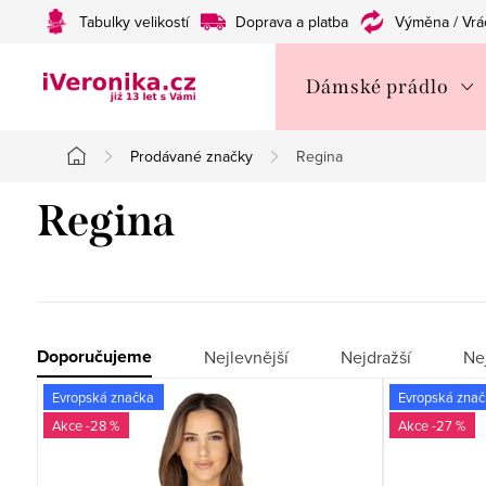
Přejít
Tabulky velikostí
Doprava a platba
Výměna / Vrá
na
obsah
Dámské prádlo
Prodávané značky
Regina
Domů
Regina
Ř
Doporučujeme
Nejlevnější
Nejdražší
Ne
V
a
Evropská značka
Evropská zna
-28 %
-27 %
ý
z
p