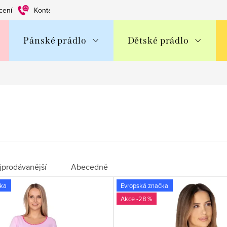
cení
Kontakty
Obchodní podmínky
Ochrana os. údajů
Pánské prádlo
Dětské prádlo
jprodávanější
Abecedně
čka
Evropská značka
-28 %