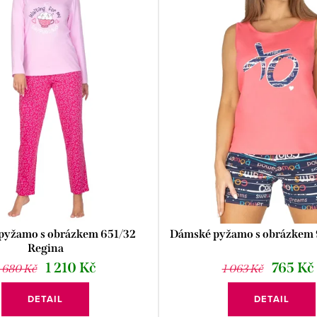
pyžamo s obrázkem 651/32
Dámské pyžamo s obrázkem 
Regina
1 210 Kč
765 Kč
1 680 Kč
1 063 Kč
DETAIL
DETAIL