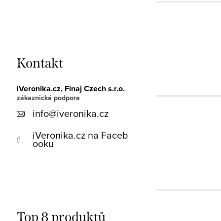
Kontakt
iVeronika.cz, Finaj Czech s.r.o.
info
@
iveronika.cz
iVeronika.cz na Faceb
ooku
Top 8 produktů