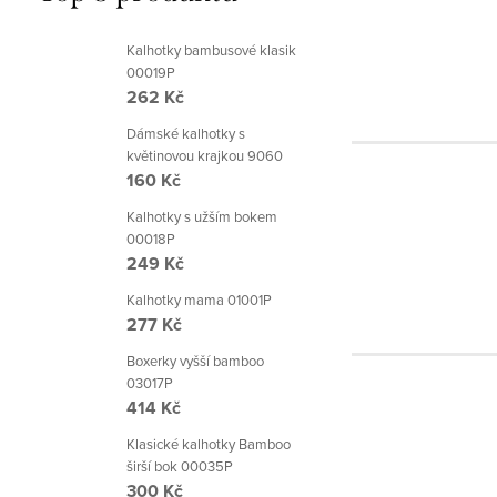
Kalhotky bambusové klasik
00019P
262 Kč
Dámské kalhotky s
květinovou krajkou 9060
160 Kč
Kalhotky s užším bokem
00018P
249 Kč
Kalhotky mama 01001P
277 Kč
Boxerky vyšší bamboo
03017P
414 Kč
Klasické kalhotky Bamboo
širší bok 00035P
300 Kč