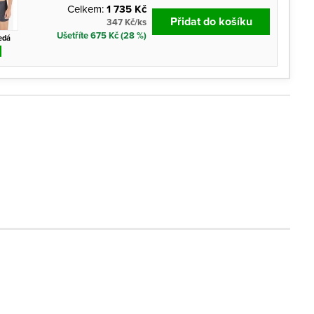
Celkem:
1 735 Kč
Přidat do košíku
347 Kč/ks
Ušetříte 675 Kč (28 %)
edá