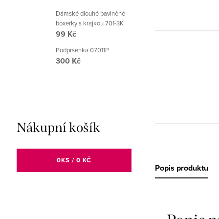
Dámské dlouhé bavlněné
boxerky s krajkou 701-3K
99 Kč
Podprsenka 07011P
300 Kč
Nákupní košík
0
KS /
0 KČ
Popis produktu