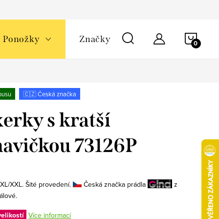
NÁKU
Ponožky
Značky
KOŠÍ
busu
🇨🇿 Česká značka
erky s kratší
avičkou 73126P
 XL/XXL. Šité provedení.
Česká značka prádla
z
álové.
elikostí
Více informací