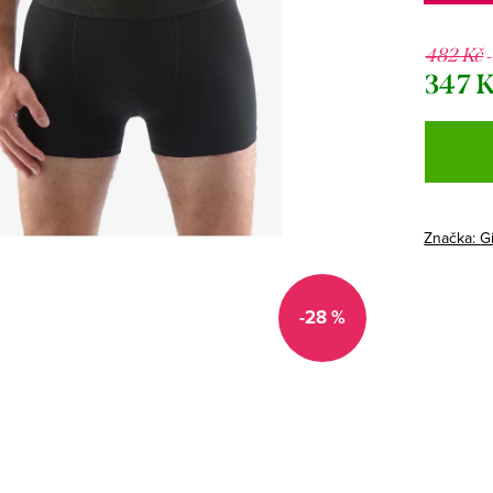
482 Kč
347 
Měrná
cena:
Značka:
G
-28 %