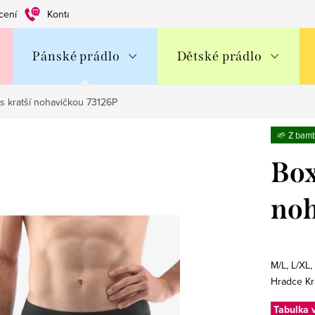
cení
Kontakty
Obchodní podmínky
Ochrana os. údajů
Pánské prádlo
Dětské prádlo
s kratší nohavičkou 73126P
🌱 Z bam
Box
noh
M/L, L/XL,
Hradce Kr
Tabulka v