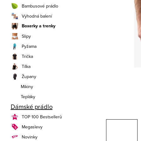
n
Bambusové prádlo
í
Výhodná balení
Boxerky a trenky
p
Slipy
a
Pyžama
n
Trička
e
Tílka
Župany
l
Mikiny
Tepláky
Dámské prádlo
TOP 100 Bestsellerů
Megaslevy
Novinky