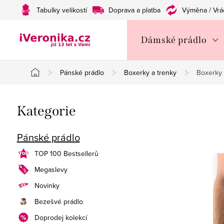
Přejít
Tabulky velikostí
Doprava a platba
Výměna / Vrá
na
obsah
Dámské prádlo
Pánské prádlo
Boxerky a trenky
Boxerky 
Domů
P
Přeskočit
Kategorie
o
kategorie
s
Pánské prádlo
t
TOP 100 Bestsellerů
Megaslevy
r
Novinky
a
Bezešvé prádlo
n
Doprodej kolekcí