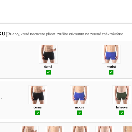
kup
Barvy, které nechcete přidat, zrušíte kliknutím na zelené zaškrtávátko.
černá
modrá
L
černá
modrá
lahvová