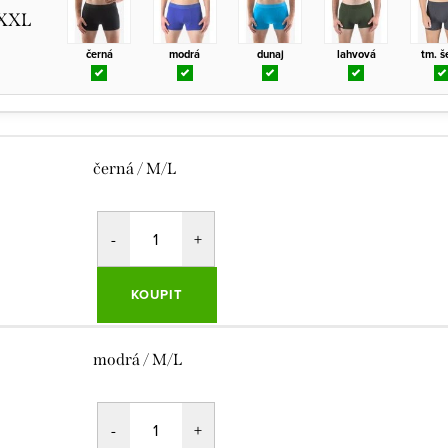
/XXL
černá
modrá
dunaj
lahvová
tm. š
černá / M/L
KOUPIT
modrá / M/L