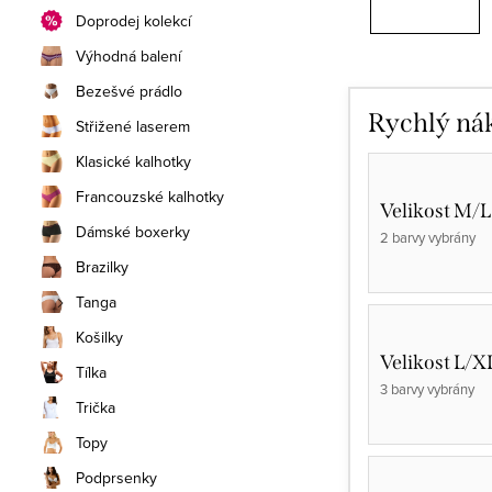
Doprodej kolekcí
Výhodná balení
Bezešvé prádlo
Rychlý ná
Střižené laserem
Klasické kalhotky
Francouzské kalhotky
Velikost M/L
Dámské boxerky
2 barvy vybrány
Brazilky
Tanga
Košilky
Velikost L/X
Tílka
3 barvy vybrány
Trička
Topy
Podprsenky