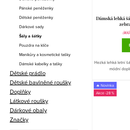
Pánské peněženky
Dětské peněženky
Dámská lehká šá
zebra
Dárkové sady
307
Šály a šátky
Pouzdra na klíče
Manikůry a kosmetické tašky
Hezká lehká letní š
Dámské kabelky a tašky
módní dopl
Dětské prádlo
Dětské bavlněné roušky
🔥 Novinka
Doplňky
-28 %
Látkové roušky
Dárkové obaly
Značky