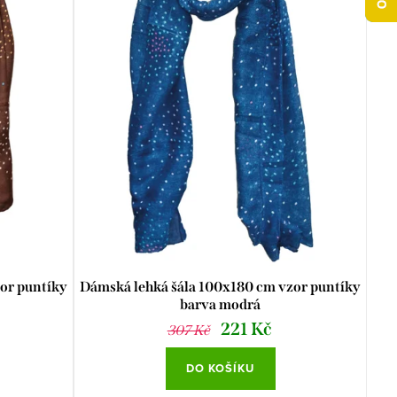
or puntíky
Dámská lehká šála 100x180 cm vzor puntíky
barva modrá
221 Kč
307 Kč
DO KOŠÍKU