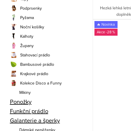
Hezká lehká letn
Podprsenky
doplněk
Pyžama
🔥 Novinka
Noční košilky
-28 %
Kalhoty
Župany
Stahovací prádlo
Bambusové prádlo
Krajkové prádlo
Kolekce Disco a Funny
Mikiny
Ponožky
Funkční prádlo
Galanterie a šperky
Dámské peněženky