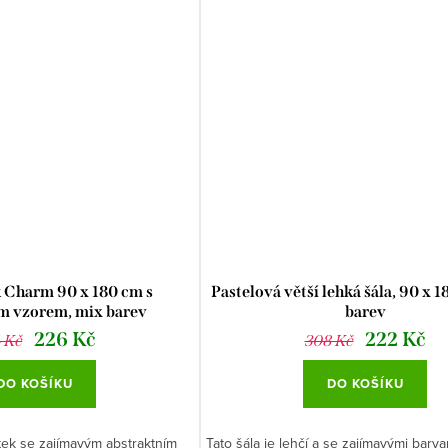
 Charm 90 x 180 cm s
Pastelová větší lehká šála, 90 x 
m vzorem, mix barev
barev
226 Kč
222 Kč
 Kč
308 Kč
DO KOŠÍKU
DO KOŠÍKU
átek se zajímavým abstraktním
Tato šála je lehčí a se zajímavými barv