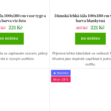
la 100x180 cm vzor tygr a
Dámská lehká šála 100x180 cm 
 barva viz foto
barva blankytná
221 Kč
221 Kč
 Kč
307 Kč
DO KOŠÍKU
DO KOŠÍKU
ála se zajímavám vzorem, pěkný
Příjemná lehká šála/šátek ve velikosti
něk k různým outfitům.
Vhodná jako doplněk například k jed
outfitu.
🔥 Novinka
-28 %