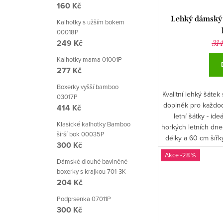
160 Kč
Lehký dámský 
Kalhotky s užším bokem
00018P
249 Kč
314
Kalhotky mama 01001P
277 Kč
Boxerky vyšší bamboo
Kvalitní lehký šátek
03017P
doplněk pro každo
414 Kč
letní šátky - id
Klasické kalhotky Bamboo
horkých letních dne
širší bok 00035P
délky a 60 cm šířk
300 Kč
-28 %
Dámské dlouhé bavlněné
boxerky s krajkou 701-3K
204 Kč
Podprsenka 07011P
300 Kč