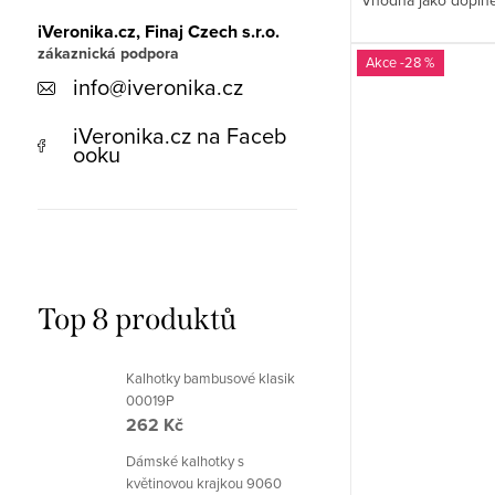
iVeronika.cz, Finaj Czech s.r.o.
-28 %
info
@
iveronika.cz
iVeronika.cz na Faceb
ooku
Top 8 produktů
Kalhotky bambusové klasik
00019P
262 Kč
Dámské kalhotky s
květinovou krajkou 9060