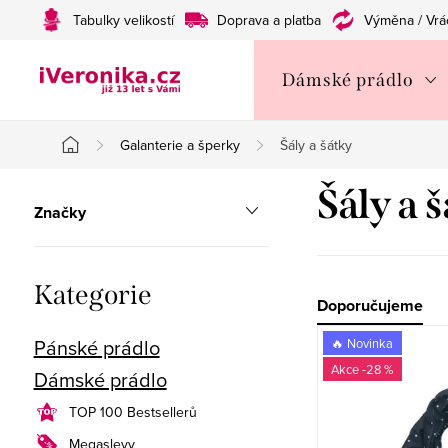
Přejít
Tabulky velikostí
Doprava a platba
Výměna / Vrá
na
obsah
Dámské prádlo
Galanterie a šperky
Šály a šátky
Domů
P
Šály a 
Značky
o
s
Přeskočit
Kategorie
t
Ř
Doporučujeme
kategorie
V
r
Pánské prádlo
a
🔥 Novinka
-28 %
ý
Dámské prádlo
a
z
p
TOP 100 Bestsellerů
n
e
Megaslevy