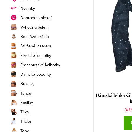
i
n
n
Novinky
s
í
í
Doprodej kolekcí
p
p
p
Výhodná balení
r
Bezešvé prádlo
a
r
Střižené laserem
o
n
o
Klasické kalhotky
d
e
d
Francouzské kalhotky
u
l
u
Dámské boxerky
k
Brazilky
k
t
Tanga
Dámská lehká šál
t
b
Košilky
ů
ů
307
Tílka
Trička
Topy