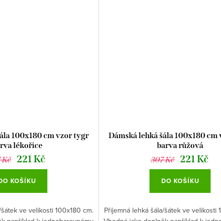
ála 100x180 cm vzor tygr
Dámská lehká šála 100x180 cm 
rva lékořice
barva růžová
221 Kč
221 Kč
 Kč
307 Kč
DO KOŠÍKU
DO KOŠÍKU
/šátek ve velikosti 100x180 cm.
Příjemná lehká šála/šátek ve velikosti
ěk například k jednobarevnému
Vhodná jako doplněk například k jed