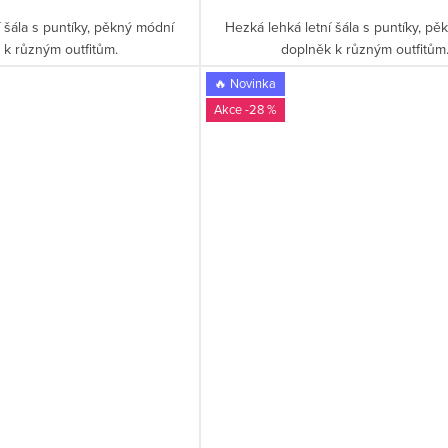
í šála s puntíky, pěkný módní
Hezká lehká letní šála s puntíky, p
 k různým outfitům.
doplněk k různým outfitům
🔥 Novinka
-28 %