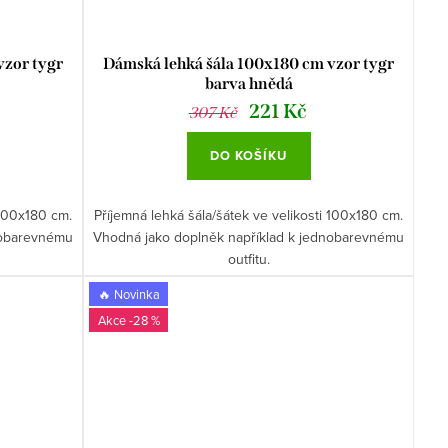
vzor tygr
Dámská lehká šála 100x180 cm vzor tygr
barva hnědá
221 Kč
307 Kč
DO KOŠÍKU
 100x180 cm.
Příjemná lehká šála/šátek ve velikosti 100x180 cm.
nobarevnému
Vhodná jako doplněk například k jednobarevnému
outfitu.
🔥 Novinka
-28 %