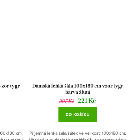
vzor tygr
Dámská lehká šála 100x180 cm vzor tygr
barva žlutá
221 Kč
307 Kč
DO KOŠÍKU
 100x180 cm.
Příjemná lehká šála/šátek ve velikosti 100x180 cm.
nobarevnému
Vhodná jako doplněk například k jednobarevnému