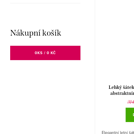
Nákupní košík
0
KS /
0 KČ
Lehký šátek
abstraktní
314
Elegantní letní š