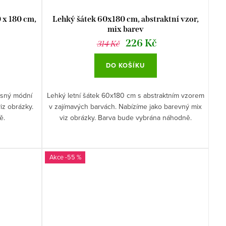
 x 180 cm,
Lehký šátek 60x180 cm, abstraktní vzor,
mix barev
226 Kč
314 Kč
DO KOŠÍKU
rásný módní
Lehký letní šátek 60x180 cm s abstraktním vzorem
iz obrázky.
v zajímavých barvách. Nabízíme jako barevný mix
ě.
viz obrázky. Barva bude vybrána náhodně.
-55 %