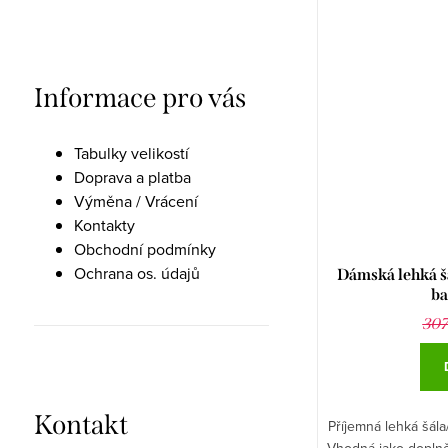
Informace pro vás
Tabulky velikostí
Doprava a platba
Výměna / Vrácení
Kontakty
Obchodní podmínky
Ochrana os. údajů
Dámská lehká š
ba
307
Kontakt
Příjemná lehká šála
Vhodná jako dopln