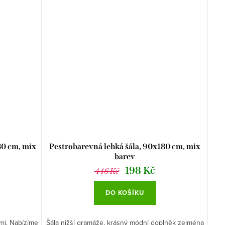
180 cm, mix
Pestrobarevná lehká šála, 90x180 cm, mix
barev
198 Kč
446 Kč
DO KOŠÍKU
ami. Nabízíme
Šála nižší gramáže, krásný módní doplněk zejména