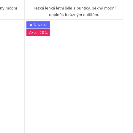
ěkný módní
Hezká lehká letní šála s puntíky, pěkný módní
.
doplněk k různým outfitům.
🔥 Novinka
-28 %