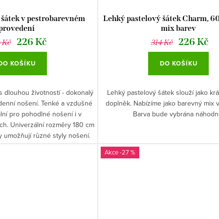
šátek v pestrobarevném
Lehký pastelový šátek Charm, 60
provedení
mix barev
226 Kč
226 Kč
 Kč
314 Kč
DO KOŠÍKU
DO KOŠÍKU
 s dlouhou životností - dokonalý
Lehký pastelový šátek slouží jako k
denní nošení. Tenké a vzdušné
doplněk. Nabízíme jako barevný mix v
eální pro pohodlné nošení i v
Barva bude vybrána náhodn
ch. Univerzální rozměry 180 cm
y umožňují různé styly nošení.
-27 %