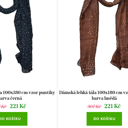
a 100x180 cm vzor puntíky
Dámská lehká šála 100x180 cm vz
arva černá
barva hnědá
221 Kč
221 Kč
 Kč
307 Kč
DO KOŠÍKU
DO KOŠÍKU