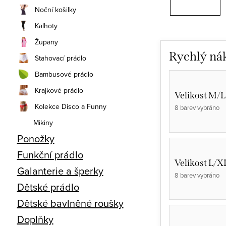
Noční košilky
Kalhoty
Župany
Rychlý ná
Stahovací prádlo
Bambusové prádlo
Krajkové prádlo
Velikost M/L
Kolekce Disco a Funny
8 barev vybráno
Mikiny
Ponožky
Funkční prádlo
Velikost L/X
Galanterie a šperky
8 barev vybráno
Dětské prádlo
Dětské bavlněné roušky
Doplňky