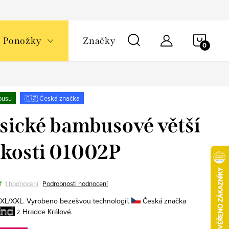
NÁKU
Ponožky
Značky
KOŠÍ
busu
🇨🇿 Česká značka
sické bambusové větší
ikosti 01002P
1 hodnocení
Podrobnosti hodnocení
, XL/XXL. Vyrobeno bezešvou technologií.
Česká značka
z Hradce Králové.