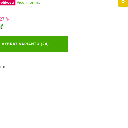
elikostí
Více informací
-27 %
Kč
VYBRAT VARIANTU
(24)
ina