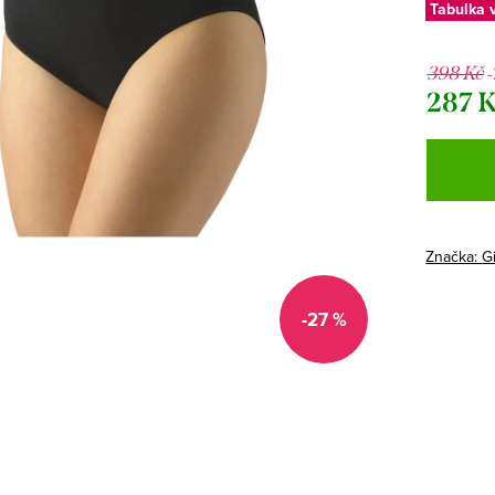
Tabulka v
398 Kč
287 
Měrná
cena:
Značka:
G
-27 %