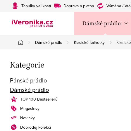
Přejít
Tabulky velikostí
Doprava a platba
Výměna / Vrá
na
obsah
Dámské prádlo
Dámské prádlo
Klasické kalhotky
Klasick
Domů
P
Přeskočit
Kategorie
o
kategorie
s
Pánské prádlo
Dámské prádlo
t
TOP 100 Bestsellerů
r
Megaslevy
a
Novinky
n
Doprodej kolekcí