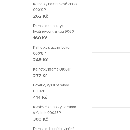
Kalhotky bambusové klasik
00019P
262 Kč
Dámské kalhotky s
květinovou krajkou 9060
160 Kč
Kalhotky s užším bokem
00018P
249 Kč
Kalhotky mama 01001P
277 Kč
Boxerky vyšší bamboo
03017P
414 Kč
Klasické kalhotky Bamboo
širší bok 00035P
300 Kč
Dámské dlouhé bavlněné