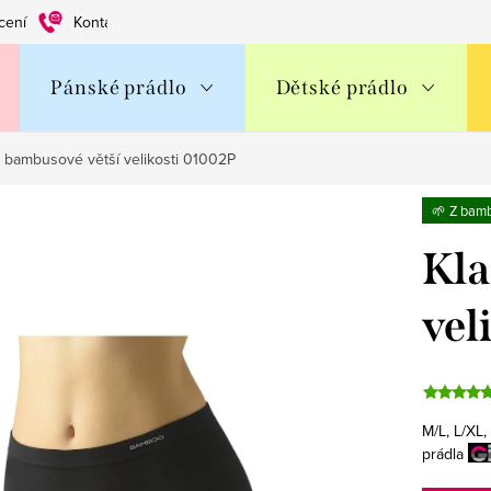
cení
Kontakty
Obchodní podmínky
Ochrana os. údajů
Pánské prádlo
Dětské prádlo
é bambusové větší velikosti 01002P
🌱 Z bam
Kla
vel
M/L, L/XL
prádla