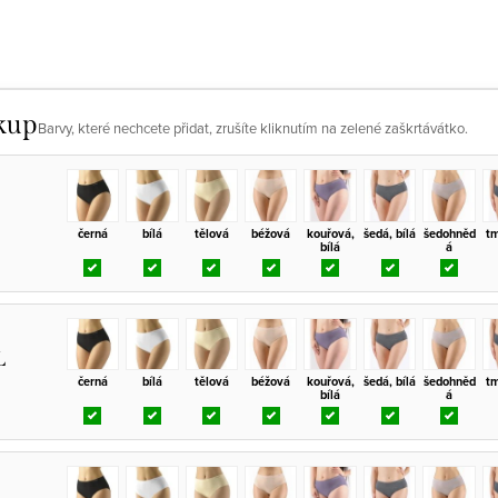
kup
Barvy, které nechcete přidat, zrušíte kliknutím na zelené zaškrtávátko.
černá
bílá
tělová
béžová
kouřová,
šedá, bílá
šedohněd
tm
bílá
á
L
černá
bílá
tělová
béžová
kouřová,
šedá, bílá
šedohněd
tm
bílá
á