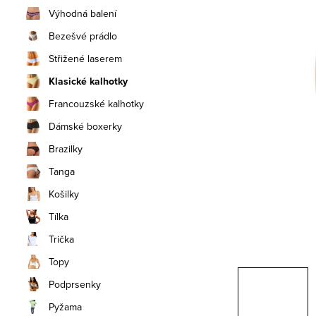
n
Výhodná balení
í
Bezešvé prádlo
Střižené laserem
p
Klasické kalhotky
a
Francouzské kalhotky
n
Dámské boxerky
e
Brazilky
Tanga
l
Košilky
Tílka
Trička
Topy
Podprsenky
Pyžama