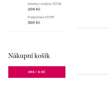
boxerky s krajkou 701-3K
204 Kč
Podprsenka 07011P
300 Kč
Nákupní košík
0
KS /
0 KČ