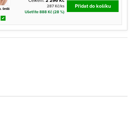
Celkem:
2 296 Kč
Přidat do košíku
287 Kč/ks
. šedá
Ušetříte 888 Kč (28 %)