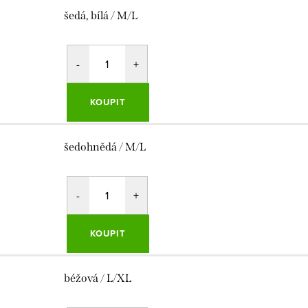
šedá, bílá / M/L
KOUPIT
šedohnědá / M/L
KOUPIT
béžová / L/XL