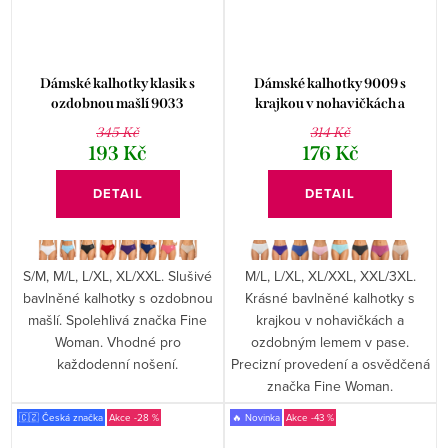
Dámské kalhotky klasik s
Dámské kalhotky 9009 s
ozdobnou mašlí 9033
krajkou v nohavičkách a
ozdobným lemem
345 Kč
314 Kč
193 Kč
176 Kč
DETAIL
DETAIL
S/M, M/L, L/XL, XL/XXL. Slušivé
M/L, L/XL, XL/XXL, XXL/3XL.
bavlněné kalhotky s ozdobnou
Krásné bavlněné kalhotky s
mašlí. Spolehlivá značka Fine
krajkou v nohavičkách a
Woman. Vhodné pro
ozdobným lemem v pase.
každodenní nošení.
Precizní provedení a osvědčená
značka Fine Woman.
🇨🇿 Česká značka
-28 %
🔥 Novinka
-43 %