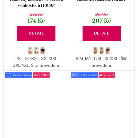
velikostech 11089P
242 Kč
287 Kč
174 Kč
207 Kč
DETAIL
DETAIL
L/XL, XL/XXL, XXL/3XL,
S/M, M/L, L/XL, XL/XXL. Šité
3XL/4XL. Šité provedení.
provedení.
🇨🇿 Česká značka
-28 %
🇨🇿 Česká značka
-27 %