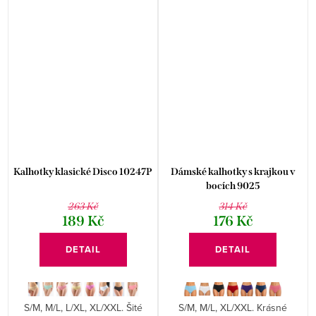
Kalhotky klasické Disco 10247P
Dámské kalhotky s krajkou v
bocích 9025
263 Kč
314 Kč
189 Kč
176 Kč
DETAIL
DETAIL
S/M, M/L, L/XL, XL/XXL. Šité
S/M, M/L, XL/XXL. Krásné