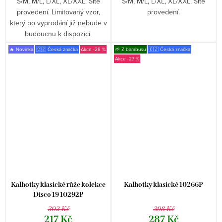
S/M, M/L, L/XL, XL/XXL. Šité
S/M, M/L, L/XL, XL/XXL. Šité
provedení. Limitovaný vzor,
provedení.
který po vyprodání již nebude v
budoucnu k dispozici.
🔥 Novinka
🇨🇿 Česká značka
-28 %
🌱 Z bambusu
🇨🇿 Česká značka
-27 %
Kalhotky klasické růže kolekce
Kalhotky klasické 10266P
Disco 19 10292P
302 Kč
398 Kč
217 Kč
287 Kč