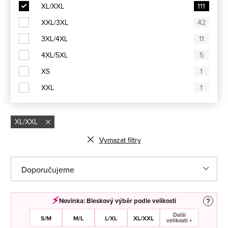
XL/XXL
111
XXL/3XL
42
3XL/4XL
11
4XL/5XL
5
XS
1
XXL
1
XL/XXL
Vymazat filtry
Ř
Doporučujeme
a
Nejlevnější
z
⚡︎
Novinka: Bleskový výběr podle velikosti
?
e
Další
Nejdražší
S/M
M/L
L/XL
XL/XXL
velikosti +