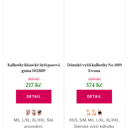
Kalhotky klasické širší pasová
Dámské vyšší kalhotky No.089
guma 10288P
Ewana
301 Kč
520 Kč
217 Kč
374 Kč
DETAIL
DETAIL
M/L, L/XL, XL/XXL. Šité
XS/S, S/M, M/L, L/XL, XL/XXL.
provedení.
Dámské vyšší kalhotky