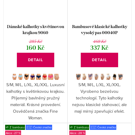
Dámské kalhotky s květinovou
Bambusové klasické kalhotky
krajkou 9060
vysoký pas 00040P
285 Kč
468 Kč
160 Kč
337 Kč
DETAIL
DETAIL
S/M, M/L, L/XL, XL/XXL. Luxusní
S/M, M/L, L/XL, XL/XXL.
kalhotky s květinkovou krajkou.
Vyrobeno bezešvou
Příjemný bavlněný pružný
technologií. Tyto kalhotky
materiál. Krásné provedení.
nejsou klasické stahovací, ale
Osvědčená značka Fine
mají mírný zpevňující efekt.
Woman.
🌱 Z bambusu
🇨🇿 Česká značka
🌱 Z bambusu
🇨🇿 Česká značka
-27 %
-28 %