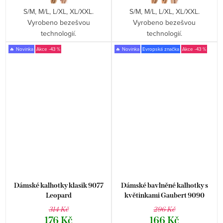
S/M, M/L, L/XL, XL/XXL.
S/M, M/L, L/XL, XL/XXL.
Vyrobeno bezešvou
Vyrobeno bezešvou
technologií.
technologií.
🔥 Novinka
-43 %
🔥 Novinka
Evropská značka
-43 %
Dámské kalhotky klasik 9077
Dámské bavlněné kalhotky s
Leopard
květinkami Gaubert 9090
314 Kč
296 Kč
176 Kč
166 Kč