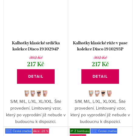
Kalhotky klasické srdíčka
Kalhotky klasické růže v pase
kolekce Disco 19 10294P
kolekce Disco 19 10293P
302 Kč
302 Kč
217 Kč
217 Kč
DETAIL
DETAIL
S/M, M/L, L/XL, XL/XXL. Šité
S/M, M/L, L/XL, XL/XXL. Šité
provedení. Limitovaný vzor,
provedení. Limitovaný vzor,
který po vyprodání již nebude v
který po vyprodání již nebude v
budoucnu k dispozici.
budoucnu k dispozici.
🇨🇿 Česká značka
-28 %
🌱 Z bambusu
🇨🇿 Česká značka