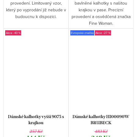
provedení. Limitovaný vzor,
bavlněné kalhotky s našitou
který po vyprodání již nebude v
krajkou v pase. Precizní
budoucnu k dispozici.
provedení a osvědčená značka
Fine Woman.
-43 %
Evropská značka
-27 %
Dámské kalhotky vyšší 9075 s
Dámské kalhotky HI00090W
krajkou
BRUBECK
257 Kč
483 Kč