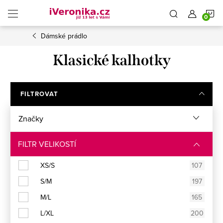
Přejít
N
na
obsah
Dámské prádlo
K
Klasické kalhotky
FILTROVAT
Značky
FILTR VELIKOSTÍ
XS/S
107
S/M
197
M/L
165
L/XL
200