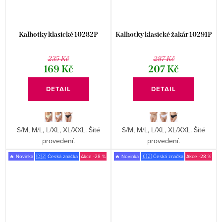
Kalhotky klasické 10282P
Kalhotky klasické žakár 10291P
235 Kč
287 Kč
169 Kč
207 Kč
DETAIL
DETAIL
S/M, M/L, L/XL, XL/XXL. Šité
S/M, M/L, L/XL, XL/XXL. Šité
provedení.
provedení.
🔥 Novinka
🇨🇿 Česká značka
-28 %
🔥 Novinka
🇨🇿 Česká značka
-28 %