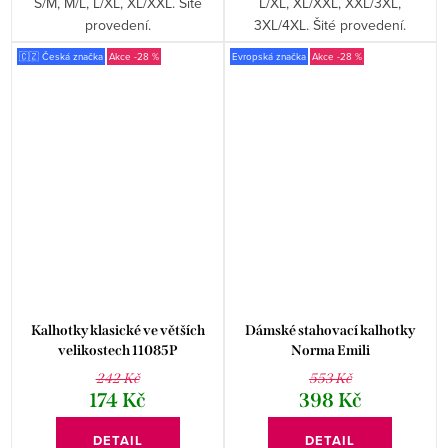
S/M, M/L, L/XL, XL/XXL. Šité
L/XL, XL/XXL, XXL/3XL,
provedení.
3XL/4XL. Šité provedení.
🇨🇿 Česká značka
-28 %
Evropská značka
-28 %
Kalhotky klasické ve větších
Dámské stahovací kalhotky
velikostech 11085P
Norma Emili
242 Kč
553 Kč
174 Kč
398 Kč
DETAIL
DETAIL