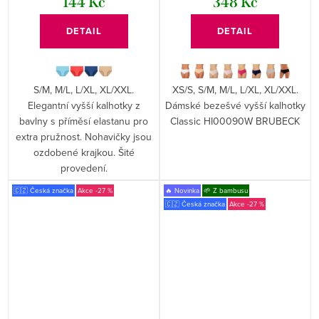
144 Kč
348 Kč
DETAIL
DETAIL
S/M, M/L, L/XL, XL/XXL.
XS/S, S/M, M/L, L/XL, XL/XXL.
Elegantní vyšší kalhotky z
Dámské bezešvé vyšší kalhotky
bavlny s příměsí elastanu pro
Classic HI00090W BRUBECK
extra pružnost. Nohavičky jsou
ozdobené krajkou. Šité
provedení.
🇨🇿 Česká značka
-27 %
🔥 Novinka
🌱 Z bambusu
🇨🇿 Česká značka
-27 %