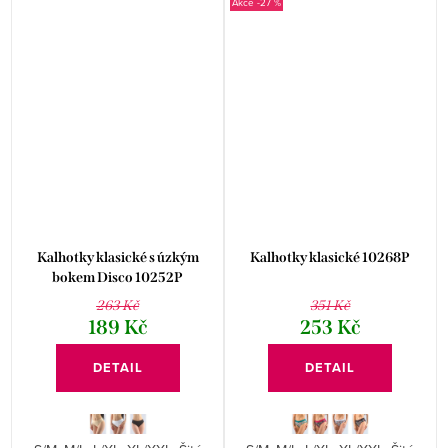
-27 %
Kalhotky klasické s úzkým
Kalhotky klasické 10268P
bokem Disco 10252P
263 Kč
351 Kč
189 Kč
253 Kč
DETAIL
DETAIL