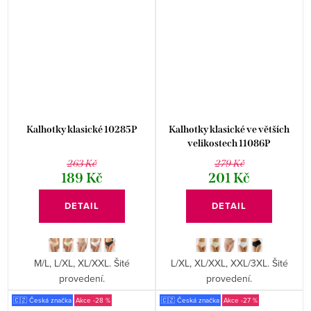
Kalhotky klasické 10285P
Kalhotky klasické ve větších
velikostech 11086P
263 Kč
279 Kč
189 Kč
201 Kč
DETAIL
DETAIL
M/L, L/XL, XL/XXL. Šité
L/XL, XL/XXL, XXL/3XL. Šité
provedení.
provedení.
🇨🇿 Česká značka
-28 %
🇨🇿 Česká značka
-27 %