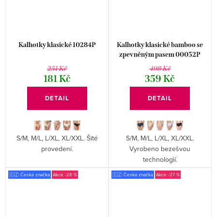
Kalhotky klasické 10284P
Kalhotky klasické bamboo se
zpevněným pasem 00052P
251 Kč
498 Kč
181 Kč
359 Kč
DETAIL
DETAIL
S/M, M/L, L/XL, XL/XXL. Šité
S/M, M/L, L/XL, XL/XXL.
provedení.
Vyrobeno bezešvou
technologií.
🇨🇿 Česká značka
-28 %
🇨🇿 Česká značka
-27 %