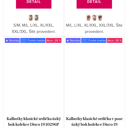
DETAIL
DETAIL
S/M, M/L, L/XL, XL/XXL,
M/L, L/XL, XL/XXL, XXL/3XL. Šité
XXL/3XL. Šité provedení.
provedení.
🔥 Novinka
🇨🇿 Česká značka
-28 %
🔥 Novinka
🇨🇿 Česká značka
-28 %
Kalhotky klasické srdíčka úzký
Kalhotky klasické srdíčka v pase
bok kolekce Disco 19 10296P
úzký bok kolekce Disco 19