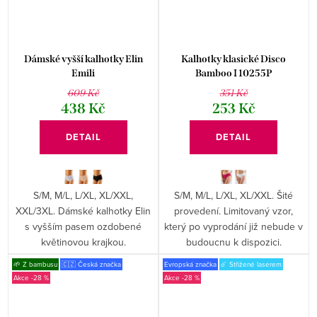
Dámské vyšší kalhotky Elin
Kalhotky klasické Disco
Emili
Bamboo I 10255P
609 Kč
351 Kč
438 Kč
253 Kč
DETAIL
DETAIL
S/M, M/L, L/XL, XL/XXL,
S/M, M/L, L/XL, XL/XXL. Šité
XXL/3XL. Dámské kalhotky Elin
provedení. Limitovaný vzor,
s vyšším pasem ozdobené
který po vyprodání již nebude v
květinovou krajkou.
budoucnu k dispozici.
🌱 Z bambusu
🇨🇿 Česká značka
Evropská značka
☄️ Střižené laserem
-28 %
-28 %