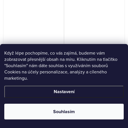
Když lépe pochopíme, co vás zajímá, budeme vám
Kalhotky klasické ve větších
Dámské stahovací kalhotky
zobrazovat přesnější obsah na míru. Kliknutím na tlačítko
velikostech 01003P
Nuria Emili
"Souhlasím" nám dáte souhlas s využíváním souborů
367 Kč
1 007 Kč
Cookies na účely personalizace, analýzy a cíleného
264 Kč
725 Kč
marketingu.
DETAIL
DETAIL
Nastavení
Souhlasím
L/XL, XL/XXL. Vyrobeno
XS/S, M/L, L/XL, XL/XXL,
bezešvou technologií.
XXL/3XL. Dámské vyšší
stahovací kalhotky Nuria