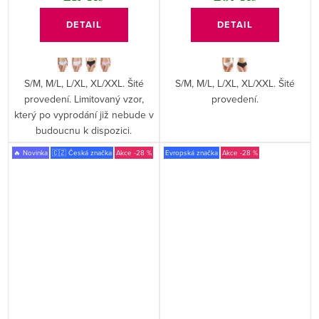
DETAIL
DETAIL
S/M, M/L, L/XL, XL/XXL. Šité
S/M, M/L, L/XL, XL/XXL. Šité
provedení. Limitovaný vzor,
provedení.
který po vyprodání již nebude v
budoucnu k dispozici.
🔥 Novinka
🇨🇿 Česká značka
-28 %
Evropská značka
-28 %