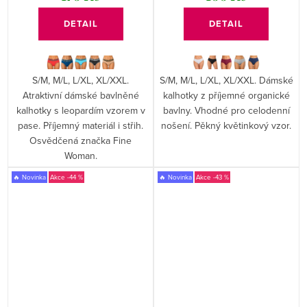
DETAIL
DETAIL
S/M, M/L, L/XL, XL/XXL.
S/M, M/L, L/XL, XL/XXL. Dámské
Atraktivní dámské bavlněné
kalhotky z příjemné organické
kalhotky s leopardím vzorem v
bavlny. Vhodné pro celodenní
pase. Příjemný materiál i střih.
nošení. Pěkný květinkový vzor.
Osvědčená značka Fine
Woman.
🔥 Novinka
-44 %
🔥 Novinka
-43 %