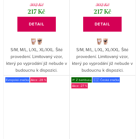
10297P
302 Kč
302 Kč
217 Kč
217 Kč
DETAIL
DETAIL
S/M, M/L, L/XL, XL/XXL. Šité
S/M, M/L, L/XL, XL/XXL. Šité
provedení. Limitovaný vzor,
provedení. Limitovaný vzor,
který po vyprodání již nebude v
který po vyprodání již nebude v
budoucnu k dispozici.
budoucnu k dispozici.
Evropská značka
-28 %
🌱 Z bambusu
🇨🇿 Česká značka
-27 %