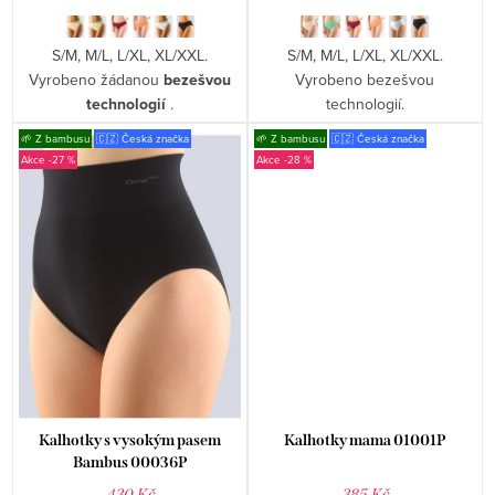
S/M, M/L, L/XL, XL/XXL.
S/M, M/L, L/XL, XL/XXL.
Vyrobeno žádanou
bezešvou
Vyrobeno bezešvou
technologií
.
technologií.
🌱 Z bambusu
🇨🇿 Česká značka
🌱 Z bambusu
🇨🇿 Česká značka
-27 %
-28 %
Kalhotky s vysokým pasem
Kalhotky mama 01001P
Bambus 00036P
430 Kč
385 Kč