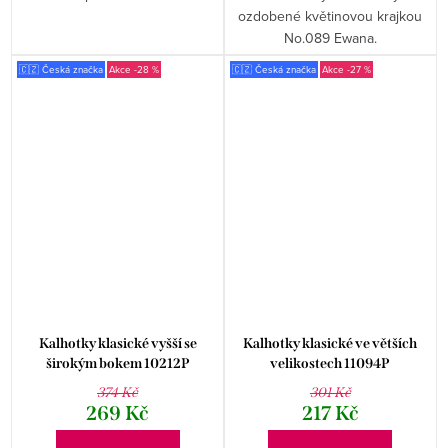
ozdobené květinovou krajkou
No.089 Ewana.
🇨🇿 Česká značka
-28 %
🇨🇿 Česká značka
-27 %
Kalhotky klasické vyšší se
Kalhotky klasické ve větších
širokým bokem 10212P
velikostech 11094P
374 Kč
301 Kč
269 Kč
217 Kč