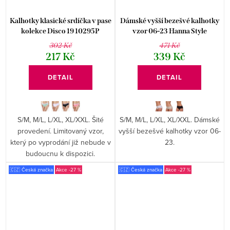
Kalhotky klasické srdíčka v pase
Dámské vyšší bezešvé kalhotky
kolekce Disco 19 10295P
vzor 06-23 Hanna Style
302 Kč
471 Kč
217 Kč
339 Kč
DETAIL
DETAIL
S/M, M/L, L/XL, XL/XXL. Šité
S/M, M/L, L/XL, XL/XXL. Dámské
provedení. Limitovaný vzor,
vyšší bezešvé kalhotky vzor 06-
který po vyprodání již nebude v
23.
budoucnu k dispozici.
🇨🇿 Česká značka
-27 %
🇨🇿 Česká značka
-27 %