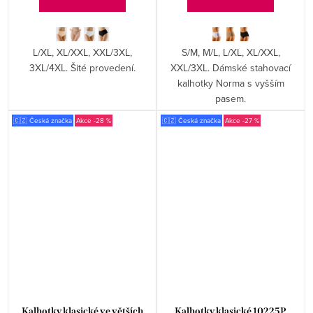
L/XL, XL/XXL, XXL/3XL,
S/M, M/L, L/XL, XL/XXL,
3XL/4XL. Šité provedení.
XXL/3XL. Dámské stahovací
kalhotky Norma s vyšším
pasem.
🇨🇿 Česká značka
-28 %
🇨🇿 Česká značka
-27 %
Kalhotky klasické ve větších
Kalhotky klasické 10225P