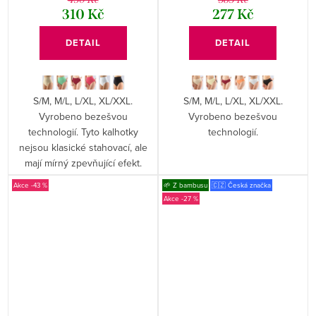
310 Kč
277 Kč
DETAIL
DETAIL
S/M, M/L, L/XL, XL/XXL.
S/M, M/L, L/XL, XL/XXL.
Vyrobeno bezešvou
Vyrobeno bezešvou
technologií. Tyto kalhotky
technologií.
nejsou klasické stahovací, ale
mají mírný zpevňující efekt.
-43 %
🌱 Z bambusu
🇨🇿 Česká značka
-27 %