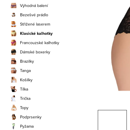
n
Výhodná balení
í
Bezešvé prádlo
Střižené laserem
p
Klasické kalhotky
a
Francouzské kalhotky
n
Dámské boxerky
e
Brazilky
Tanga
l
Košilky
Tílka
Trička
Topy
Podprsenky
Pyžama