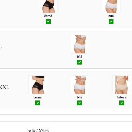
černá
bílá
L
bílá
/XXL
černá
bílá
tělová
bílá / XS/S