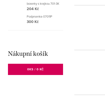
boxerky s krajkou 701-3K
204 Kč
Podprsenka 07011P
300 Kč
Nákupní košík
0
KS /
0 KČ