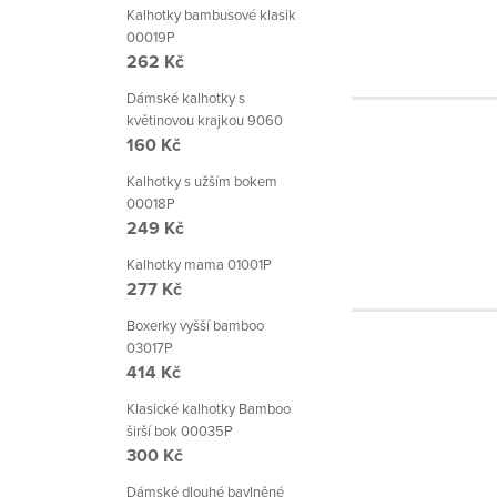
Kalhotky bambusové klasik
00019P
262 Kč
Dámské kalhotky s
květinovou krajkou 9060
160 Kč
Kalhotky s užším bokem
00018P
249 Kč
Kalhotky mama 01001P
277 Kč
Boxerky vyšší bamboo
03017P
414 Kč
Klasické kalhotky Bamboo
širší bok 00035P
300 Kč
Dámské dlouhé bavlněné