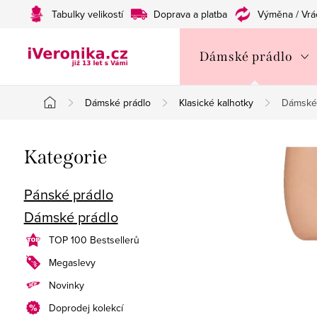
Přejít
Tabulky velikostí
Doprava a platba
Výměna / Vrá
na
obsah
Dámské prádlo
Dámské prádlo
Klasické kalhotky
Dámské 
Domů
P
Přeskočit
Kategorie
o
kategorie
s
Pánské prádlo
Dámské prádlo
t
TOP 100 Bestsellerů
r
Megaslevy
a
Novinky
n
Doprodej kolekcí