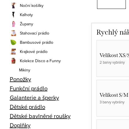
Noční košilky
Kalhoty
Župany
Rychlý ná
Stahovací prádlo
Bambusové prádlo
Krajkové prádlo
Velikost XS/
Kolekce Disco a Funny
2 barvy vybrány
Mikiny
Ponožky
Funkční prádlo
Velikost S/M
Galanterie a šperky
3 barvy vybrány
Dětské prádlo
Dětské bavlněné roušky
Doplňky