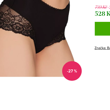
-
733 Kč
528 
Měrná
cena:
Značka:
B
-27 %