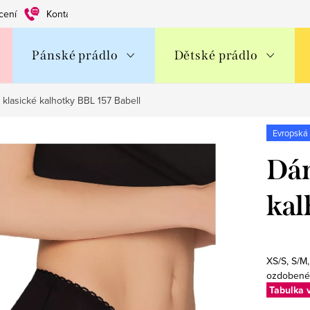
cení
Kontakty
Obchodní podmínky
Ochrana os. údajů
Pánské prádlo
Dětské prádlo
klasické kalhotky BBL 157 Babell
Evropská
Dám
kal
XS/S, S/M
ozdobené 
Tabulka v