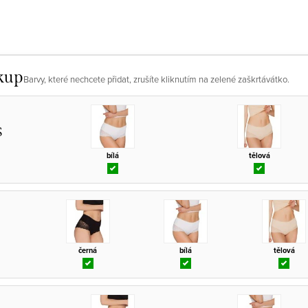
kup
Barvy, které nechcete přidat, zrušíte kliknutím na zelené zaškrtávátko.
S
bílá
tělová
černá
bílá
tělová