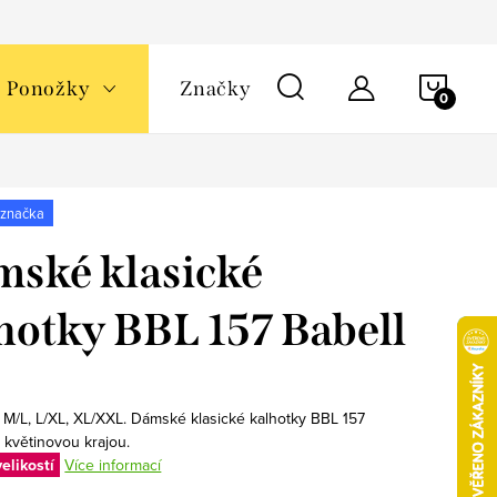
NÁKU
Ponožky
Značky
KOŠÍ
 značka
ské klasické
hotky BBL 157 Babell
, M/L, L/XL, XL/XXL. Dámské klasické kalhotky BBL 157
květinovou krajou.
elikostí
Více informací