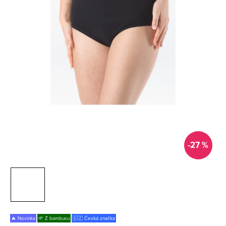
-27 %
🔥 Novinka
🌱 Z bambusu
🇨🇿 Česká značka