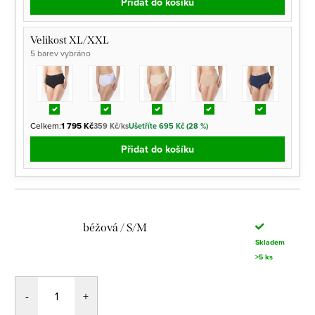
Přidat do košíku
Velikost XL/XXL
5 barev vybráno
Celkem:
1 795 Kč
359 Kč/ks
Ušetříte 695 Kč (28 %)
Přidat do košíku
béžová / S/M
Skladem
>5 ks