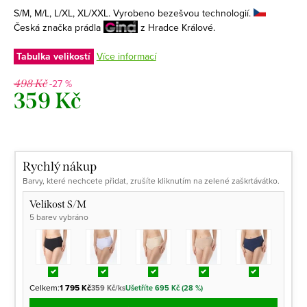
S/M, M/L, L/XL, XL/XXL. Vyrobeno bezešvou technologií.
Česká značka prádla
z Hradce Králové.
Tabulka velikostí
Více informací
-27 %
498 Kč
359 Kč
Měrná
cena:
Rychlý nákup
Barvy, které nechcete přidat, zrušíte kliknutím na zelené zaškrtávátko.
Velikost S/M
5 barev vybráno
Celkem:
1 795 Kč
359 Kč/ks
Ušetříte 695 Kč (28 %)