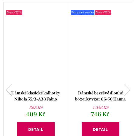
-27 %
Evropská značka
-27 %
L
Dámské klasické kalhotky
Dámské bezešvé dlouhé
Nikola 55/3-A38 Fabio
boxerky vzor 06-50 Hanna
Style
568 Kč
1 036 Kč
409 Kč
746 Kč
DETAIL
DETAIL