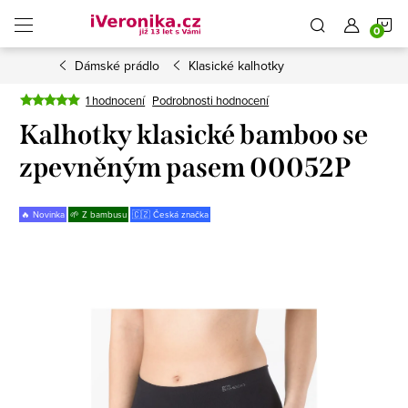
Přejít
N
na
obsah
Dámské prádlo
Klasické kalhotky
K
1 hodnocení
Podrobnosti hodnocení
Kalhotky klasické bamboo se
zpevněným pasem 00052P
🔥 Novinka
🌱 Z bambusu
🇨🇿 Česká značka