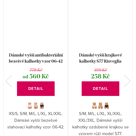
Dámské vyšší antibakteriální
Dámské vyšší krajkové
bezešvé kalhotky vzor 06-42
kalhotky S77 Risveglia
Hanna Style
778 Kč
359 Kč
560 Kč
258 Kč
od
DETAIL
DETAIL
XS/S, S/M, M/L, L/XL, XL/XXL.
S/M, M/L, L/XL, XL/XXL,
é
Dámské vyšší bezešvé
XXL/3XL. Dámské vyšší
stahovací kalhotky vzor 06-42.
kalhotky ozdobené krajkou se
vzorem růží model S77.