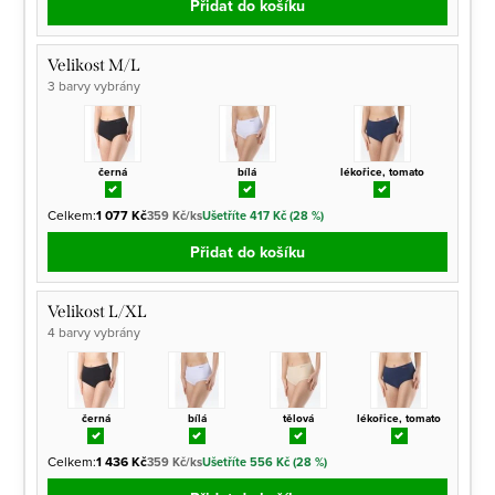
Přidat do košíku
Velikost M/L
3 barvy vybrány
černá
bílá
lékořice, tomato
Celkem:
1 077 Kč
359 Kč/ks
Ušetříte 417 Kč (28 %)
Přidat do košíku
Velikost L/XL
4 barvy vybrány
černá
bílá
tělová
lékořice, tomato
Celkem:
1 436 Kč
359 Kč/ks
Ušetříte 556 Kč (28 %)