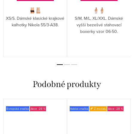
XS/S. Dámské klasické krajkové
S/M, M/L, XL/XXL. Dámské
y
kalhotky Nikola 55/3-A38.
vyšší bezešvé stahovací
boxerky vzor 06-50.
Evropská značka
-28 %
Italská značka
🍂 Z modalu
-28 %