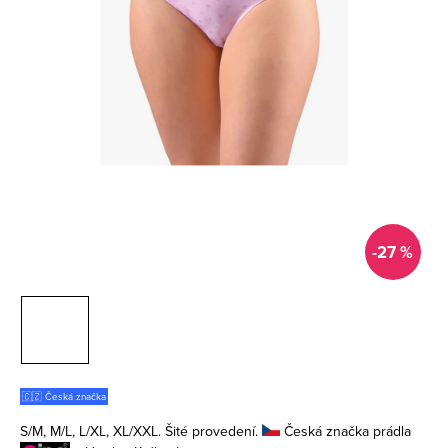
-27 %
🇨🇿 Česká značka
S/M, M/L, L/XL, XL/XXL. Šité provedení.
Česká značka prádla