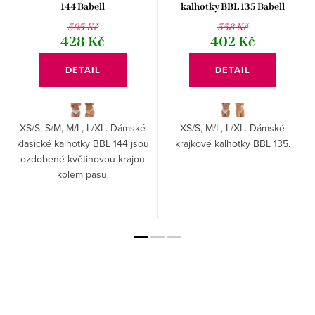
144 Babell
kalhotky BBL 135 Babell
595 Kč
558 Kč
428 Kč
402 Kč
DETAIL
DETAIL
XS/S, S/M, M/L, L/XL. Dámské
XS/S, M/L, L/XL. Dámské
klasické kalhotky BBL 144 jsou
krajkové kalhotky BBL 135.
ozdobené květinovou krajou
kolem pasu.
Z
á