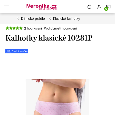
Přejít
N
na
obsah
Dámské prádlo
Klasické kalhotky
K
2 hodnocení
Podrobnosti hodnocení
Kalhotky klasické 10281P
🇨🇿 Česká značka