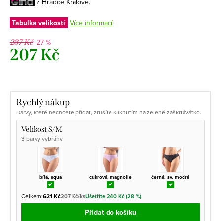
z Hradce Králové.
Tabulka velikostí
Více informací
-27 %
287 Kč
207 Kč
Měrná
cena:
Rychlý nákup
Barvy, které nechcete přidat, zrušíte kliknutím na zelené zaškrtávátko.
Velikost S/M
3 barvy vybrány
bílá, aqua
cukrová, magnolie
černá, sv. modrá
Celkem:
621 Kč
207 Kč/ks
Ušetříte 240 Kč (28 %)
Přidat do košíku