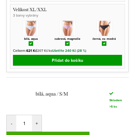
Velikost XL/XXL
3 barvy vybrány
bílá, aqua
cukrová, magnolie
černá, sv. modrá
Celkem:
621 Kč
207 Kč/ks
Ušetříte 240 Kč (28 %)
Přidat do košíku
bílá, aqua / S/M
Skladem
>5 ks