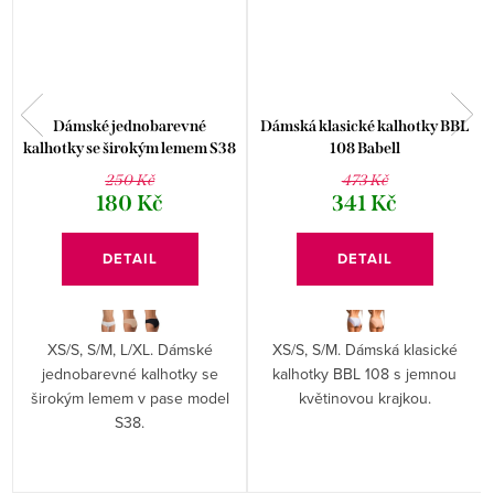
Dámské jednobarevné
Dámská klasické kalhotky BBL
kalhotky se širokým lemem S38
108 Babell
Risveglia
250 Kč
473 Kč
180 Kč
341 Kč
DETAIL
DETAIL
XS/S, S/M, L/XL. Dámské
XS/S, S/M. Dámská klasické
jednobarevné kalhotky se
kalhotky BBL 108 s jemnou
širokým lemem v pase model
květinovou krajkou.
S38.