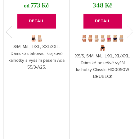
773 Kč
348 Kč
od
DETAIL
DETAIL
S/M, M/L, L/XL, XXL/3XL.
Dámské stahovací krajkové
XS/S, S/M, M/L, L/XL, XL/XXL.
kalhotky s vyšším pasem Ada
Dámské bezešvé vyšší
55/3-A25.
kalhotky Classic HI00090W
BRUBECK
m
a