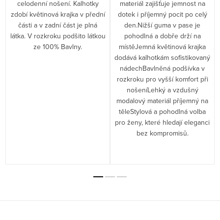
celodenní nošení. Kalhotky
materiál zajišťuje jemnost na
zdobí květinová krajka v přední
dotek i příjemný pocit po celý
části a v zadní část je plná
den.Nižší guma v pase je
látka. V rozkroku podšito látkou
pohodlná a dobře drží na
ze 100% Bavlny.
místěJemná květinová krajka
dodává kalhotkám sofistikovaný
nádechBavlněná podšívka v
rozkroku pro vyšší komfort při
nošeníLehký a vzdušný
modalový materiál příjemný na
těleStylová a pohodlná volba
pro ženy, které hledají eleganci
bez kompromisů.
Z