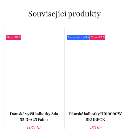
Související produkty
-28 %
Evropská značka
-27 %
Dámské vyšší kalhotky Ada
Dámské kalhotky HI00090W
55/3-A25 Fabio
BRUBECK
1 074 Kč
483 Kč