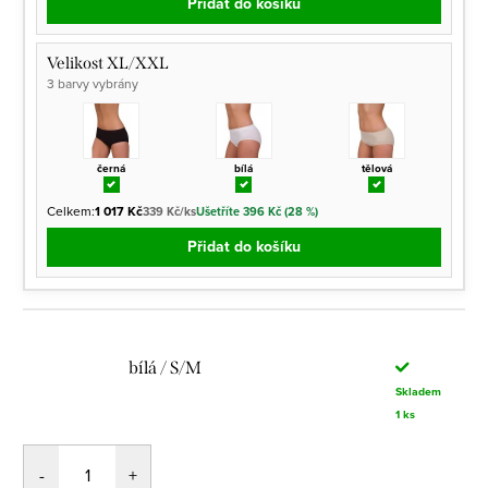
Přidat do košíku
Velikost XL/XXL
3 barvy vybrány
černá
bílá
tělová
Celkem:
1 017 Kč
339 Kč/ks
Ušetříte 396 Kč (28 %)
Přidat do košíku
bílá / S/M
Skladem
1 ks