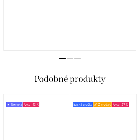
🔥 Novinka
-43 %
Italská značka
🍂 Z modalu
-27 %