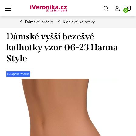
Přejít
N
na
obsah
Dámské prádlo
Klasické kalhotky
K
Dámské vyšší bezešvé
kalhotky vzor 06-23 Hanna
Style
Evropská značka