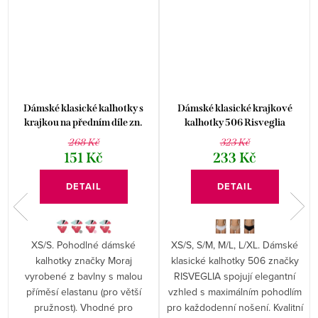
Dámské klasické kalhotky s
Dámské klasické krajkové
krajkou na předním díle zn.
kalhotky 506 Risveglia
Moraj
268 Kč
323 Kč
151 Kč
233 Kč
DETAIL
DETAIL
XS/S. Pohodlné dámské
XS/S, S/M, M/L, L/XL. Dámské
kalhotky značky Moraj
klasické kalhotky 506 značky
vyrobené z bavlny s malou
RISVEGLIA spojují elegantní
-
příměsí elastanu (pro větší
vzhled s maximálním pohodlím
pružnost). Vhodné pro
pro každodenní nošení. Kvalitní