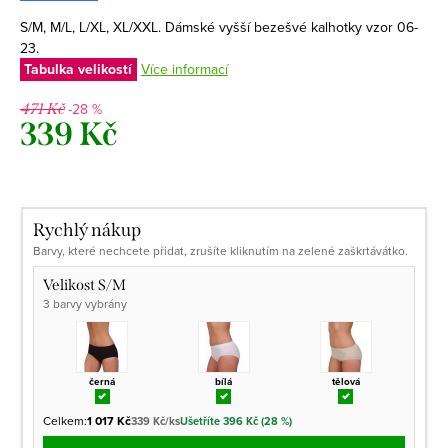
S/M, M/L, L/XL, XL/XXL. Dámské vyšší bezešvé kalhotky vzor 06-
23.
Tabulka velikostí
Více informací
-28 %
471 Kč
339 Kč
Měrná
cena:
Rychlý nákup
Barvy, které nechcete přidat, zrušíte kliknutím na zelené zaškrtávátko.
Velikost S/M
3 barvy vybrány
černá
bílá
tělová
Celkem:
1 017 Kč
339 Kč/ks
Ušetříte 396 Kč (28 %)