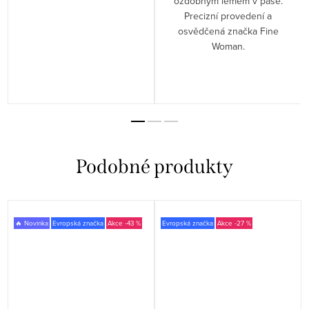
ozdobným lemem v pase.
Precizní provedení a
osvědčená značka Fine
Woman.
🔥 Novinka
Evropská značka
-43 %
Evropská značka
-27 %