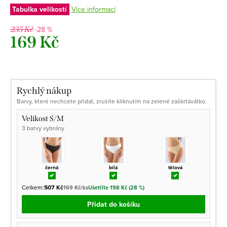
Tabulka velikostí
Více informací
-28 %
235 Kč
169 Kč
Měrná
cena:
Rychlý nákup
Barvy, které nechcete přidat, zrušíte kliknutím na zelené zaškrtávátko.
Velikost S/M
3 barvy vybrány
černá
bílá
tělová
Celkem:
507 Kč
169 Kč/ks
Ušetříte 198 Kč (28 %)
Přidat do košíku