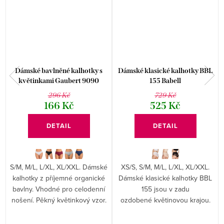
Dámské bavlněné kalhotky s
Dámské klasické kalhotky BBL
květinkami Gaubert 9090
155 Babell
296 Kč
729 Kč
166 Kč
525 Kč
DETAIL
DETAIL
S/M, M/L, L/XL, XL/XXL. Dámské
XS/S, S/M, M/L, L/XL, XL/XXL.
kalhotky z příjemné organické
Dámské klasické kalhotky BBL
bavlny. Vhodné pro celodenní
155 jsou v zadu
nošení. Pěkný květinkový vzor.
ozdobené květinovou krajou.