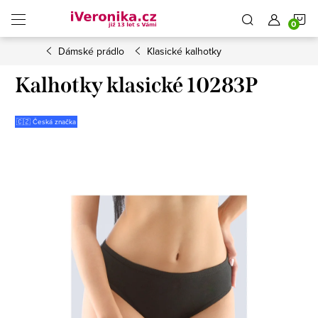
Přejít
N
na
obsah
Dámské prádlo
Klasické kalhotky
K
Kalhotky klasické 10283P
🇨🇿 Česká značka