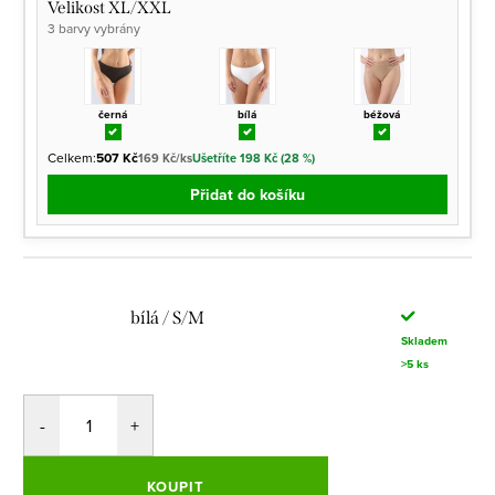
Velikost XL/XXL
3 barvy vybrány
černá
bílá
béžová
Celkem:
507 Kč
169 Kč/ks
Ušetříte 198 Kč (28 %)
Přidat do košíku
bílá / S/M
Skladem
>5 ks
KOUPIT