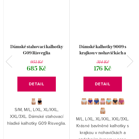
Dámské stahovací kalhotky
Dámské kalhotky 9009 s
G09 Risveglia
krajkou v nohavičkách a
ozdobným lemem
951 Kč
314 Kč
685 Kč
176 Kč
DETAIL
DETAIL
S/M, M/L, L/XL, XL/XXL,
XXL/3XL. Dámské stahovací
M/L, L/XL, XL/XXL, XXL/3XL.
hladké kalhotky G09 Risveglia.
Krásné bavlněné kalhotky s
krajkou v nohavičkách a