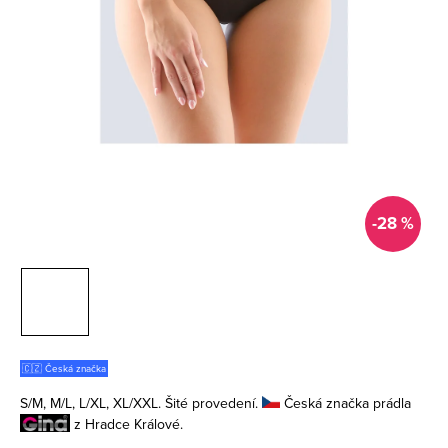
-28 %
🇨🇿 Česká značka
S/M, M/L, L/XL, XL/XXL. Šité provedení.
Česká značka prádla
z Hradce Králové.