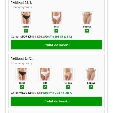
Velikost M/L
3 barvy vybrány
černá
bílá
béžová
Celkem:
507 Kč
169 Kč/ks
Ušetříte 198 Kč (28 %)
Přidat do košíku
Velikost L/XL
4 barvy vybrány
černá
bílá
tělová
béžová
Celkem:
676 Kč
169 Kč/ks
Ušetříte 264 Kč (28 %)
Přidat do košíku