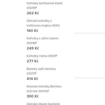
Kalhotky bambusové klasik
00019P
262 Kč
Dámské kalhotky s
květinovou krajkou 9060
160 Kč
Kalhotky s užším bokem
00018P
249 Kč
Kalhotky mama 01001P
277 Kč
Boxerky vyšší bamboo
03017P
414 Kč
Klasické kalhotky Bamboo
širší bok 00035P
300 Kč
Dámské dlouhé bavlněné