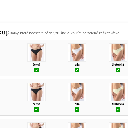
kup
Barvy, které nechcete přidat, zrušíte kliknutím na zelené zaškrtávátko.
černá
bílá
žlutobílá
černá
bílá
žlutobílá