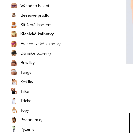
n
Výhodná balení
í
Bezešvé prádlo
Střižené laserem
p
Klasické kalhotky
a
Francouzské kalhotky
n
Dámské boxerky
e
Brazilky
Tanga
l
Košilky
Tílka
Trička
Topy
Podprsenky
Pyžama