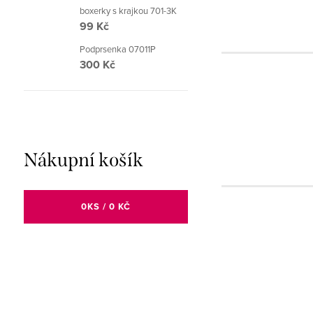
boxerky s krajkou 701-3K
99 Kč
Podprsenka 07011P
300 Kč
Nákupní košík
0
KS /
0 KČ