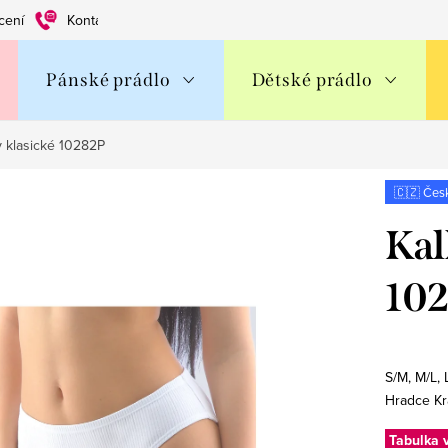
cení
Kontakty
Obchodní podmínky
Ochrana os. údajů
Pánské prádlo
Dětské prádlo
y klasické 10282P
🇨🇿 Čes
Kal
10
S/M, M/L, 
Hradce Kr
Tabulka v