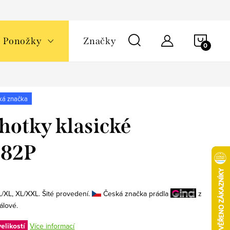
NÁKU
Ponožky
Značky
KOŠÍ
ká značka
hotky klasické
282P
L/XL, XL/XXL. Šité provedení.
Česká značka prádla
z
álové.
elikostí
Více informací