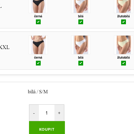
L
černá
bílá
žlutobílá
/XXL
černá
bílá
žlutobílá
bílá / S/M
KOUPIT