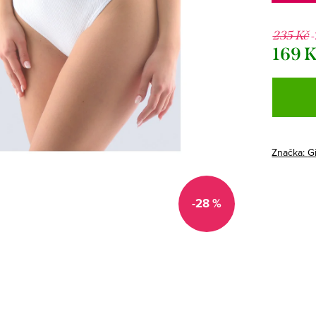
235 Kč
169 
Měrná
cena:
Značka:
G
-28 %