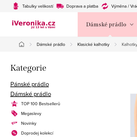
Přejít
Tabulky velikostí
Doprava a platba
Výměna / Vrá
na
obsah
Dámské prádlo
Dámské prádlo
Klasické kalhotky
Kalhotk
Domů
P
Přeskočit
Kategorie
o
kategorie
s
Pánské prádlo
Dámské prádlo
t
TOP 100 Bestsellerů
r
Megaslevy
a
Novinky
n
Doprodej kolekcí