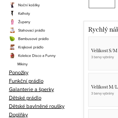
Noční košilky
Kalhoty
Župany
Rychlý ná
Stahovací prádlo
Bambusové prádlo
Krajkové prádlo
Velikost S/M
Kolekce Disco a Funny
3 barvy vybrány
Mikiny
Ponožky
Funkční prádlo
Velikost M/L
Galanterie a šperky
3 barvy vybrány
Dětské prádlo
Dětské bavlněné roušky
Doplňky