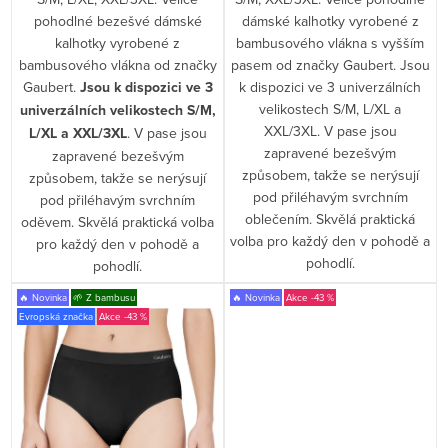
pohodlné bezešvé dámské
dámské kalhotky vyrobené z
kalhotky vyrobené z
bambusového vlákna s vyšším
bambusového vlákna od značky
pasem od značky Gaubert. Jsou
Gaubert.
Jsou k dispozici ve 3
k dispozici ve 3 univerzálních
velikostech S/M, L/XL a
univerzálních velikostech S/M,
XXL/3XL. V pase jsou
L/XL a XXL/3XL
. V pase jsou
zapravené bezešvým
zapravené bezešvým
způsobem, takže se nerýsují
způsobem, takže se nerýsují
pod přiléhavým svrchním
pod přiléhavým svrchním
oblečením. Skvělá praktická
oděvem. Skvělá praktická volba
volba pro každý den v pohodě a
pro každý den v pohodě a
pohodlí.
pohodlí.
🔥 Novinka
🌱 Z bambusu
🔥 Novinka
-43 %
Evropská značka
-43 %