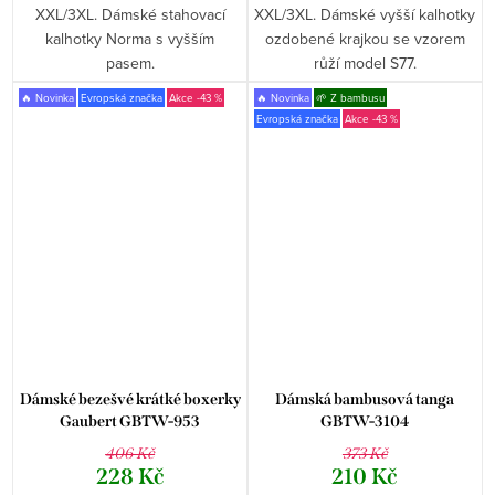
XXL/3XL. Dámské stahovací
XXL/3XL. Dámské vyšší kalhotky
kalhotky Norma s vyšším
ozdobené krajkou se vzorem
pasem.
růží model S77.
🔥 Novinka
Evropská značka
-43 %
🔥 Novinka
🌱 Z bambusu
Evropská značka
-43 %
Dámské bezešvé krátké boxerky
Dámská bambusová tanga
Gaubert GBTW-953
GBTW-3104
406 Kč
373 Kč
228 Kč
210 Kč