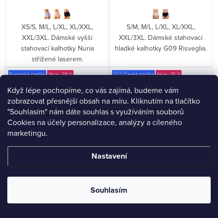
XS/S, M/L, L/XL, XL/XXL,
S/M, M/L, L/XL, XL/XXL,
XXL/3XL. Dámské vyšší
XXL/3XL. Dámské stahovací
stahovací kalhotky Nuria
hladké kalhotky G09 Risveglia.
střižené laserem.
Evropská značka
-28 %
🇨🇿 Česká značka
-35 %
Když lépe pochopíme, co vás zajímá, budeme vám
zobrazovat přesnější obsah na míru. Kliknutím na tlačítko
"Souhlasím" nám dáte souhlas s využíváním souborů
Cookies na účely personalizace, analýzy a cíleného
marketingu.
Nastavení
Souhlasím
Dámská košilka Mania Emili
Výhodné balení 5 kusů -
Kalhotky klasické ve větších