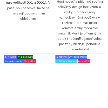
která netlačí a příjemně sedí na
(pro velikosti XXL a XXXL).
V
těleČistý design bez vzoru a
pase jsou bezešvé, takže se
krajky pro nadčasový
nerýsují pod svrchním
vzhledBavlněná podšívka v
oblečením.
rozkroku pro maximální
komfortJemný modalový
materiál, který je příjemný na
dotek i nošeníElegantní volba
pro ženy hledající pohodlí a
decentní styl.
🔥 Novinka
🌱 Z bambusu
🔥 Novinka
Evropská značka
Evropská značka
-43 %
☄️ Střižené laserem
-43 %