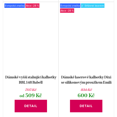
Evropská značka
-28 %
Evropská značka
☄️ Střižené laserem
-28 %
Dámské vyšší stahující kalhotky
Dámské laserové kalhotky Dixi
BBL 148 Babell
se silikonovým proužkem Emili
707 Kč
834 Kč
509 Kč
600 Kč
od
DETAIL
DETAIL