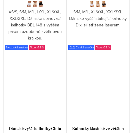
XS/S, S/M, M/L, L/XL, XL/XXL,
S/M, M/L, XL/XXL, XXL/3XL.
XXL/3XL. Dámské stahovací
Dámské vyšší stahující kalhotky
kalhotky BBL 148 s vyšším
Dixi sil střižené laserem.
pasem ozdobené květinovou
krajkou.
Evropská značka
-28 %
🇨🇿 Česká značka
-28 %
Dámské vyšší kalhotky Chita
Kalhotky klasické ve větších