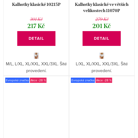
Kalhotky klasické 10215P
Kalhotky klasické ve větších
velikostech 11070P
301 Kč
279 Kč
217 Kč
201 Kč
DETAIL
DETAIL
M/L, L/XL, XL/XXL, XXL/3XL. Šité
L/XL, XL/XXL, XXL/3XL. Šité
provedení.
provedení.
Evropská značka
-28 %
Evropská značka
-28 %