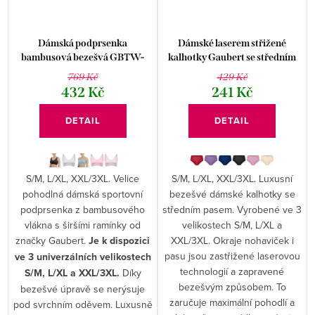
Dámská podprsenka
Dámské laserem střižené
bambusová bezešvá GBTW-
kalhotky Gaubert se středním
3106
pasem GBTW-951
769 Kč
429 Kč
432 Kč
241 Kč
DETAIL
DETAIL
S/M, L/XL, XXL/3XL. Velice
S/M, L/XL, XXL/3XL. Luxusní
pohodlná dámská sportovní
bezešvé dámské kalhotky se
podprsenka z bambusového
středním pasem. Vyrobené ve 3
vlákna s širšími ramínky od
velikostech S/M, L/XL a
značky Gaubert.
Je k dispozici
XXL/3XL. Okraje nohaviček i
pasu jsou zastřižené laserovou
ve 3 univerzálních velikostech
technologií a zapravené
S/M, L/XL a XXL/3XL.
Díky
bezešvým způsobem. To
bezešvé úpravě se nerýsuje
zaručuje maximální pohodlí a
pod svrchním oděvem. Luxusně