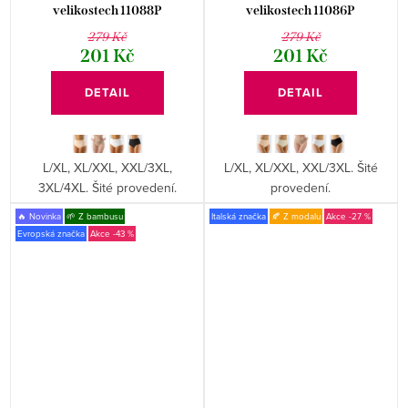
velikostech 11088P
velikostech 11086P
279 Kč
279 Kč
201 Kč
201 Kč
DETAIL
DETAIL
L/XL, XL/XXL, XXL/3XL,
L/XL, XL/XXL, XXL/3XL. Šité
3XL/4XL. Šité provedení.
provedení.
🔥 Novinka
🌱 Z bambusu
Italská značka
🍂 Z modalu
-27 %
Evropská značka
-43 %