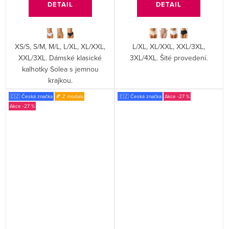
DETAIL
DETAIL
XS/S, S/M, M/L, L/XL, XL/XXL,
L/XL, XL/XXL, XXL/3XL,
XXL/3XL. Dámské klasické
3XL/4XL. Šité provedení.
kalhotky Solea s jemnou
krajkou.
🇨🇿 Česká značka
🍂 Z modalu
🇨🇿 Česká značka
-27 %
-27 %