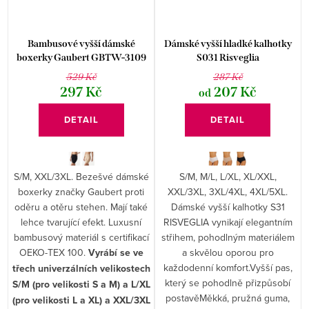
Bambusové vyšší dámské
Dámské vyšší hladké kalhotky
boxerky Gaubert GBTW-3109
S031 Risveglia
529 Kč
287 Kč
297 Kč
207 Kč
od
DETAIL
DETAIL
S/M, XXL/3XL. Bezešvé dámské
S/M, M/L, L/XL, XL/XXL,
boxerky značky Gaubert proti
XXL/3XL, 3XL/4XL, 4XL/5XL.
oděru a otěru stehen. Mají také
Dámské vyšší kalhotky S31
lehce tvarující efekt. Luxusní
RISVEGLIA vynikají elegantním
bambusový materiál s certifikací
střihem, pohodlným materiálem
OEKO-TEX 100.
Vyrábí se ve
a skvělou oporou pro
každodenní komfort.Vyšší pas,
třech univerzálních velikostech
který se pohodlně přizpůsobí
S/M (pro velikosti S a M) a L/XL
postavěMěkká, pružná guma,
(pro velikosti L a XL) a XXL/3XL