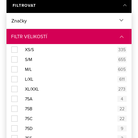
Francouzské kalhotky
Dámské boxerky
FILTROVAT
Značky
Brazilky
Tanga
FILTR VELIKOSTÍ
Košilky
Tílka
XS/S
335
S/M
655
Trička
Topy
M/L
605
L/XL
611
Podprsenky
Pyžama
XL/XXL
273
75A
4
Noční košilky
Kalhoty
75B
22
75C
22
Župany
Stahovací prádlo
75D
9