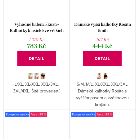
Výhodné balení 5 kusů -
Dámské vyšší kalhotky Rosita
Kalhotky klasické ve větších
Emili
velikostech 11089P
1 210 Kč
617 Kč
783 Kč
444 Kč
DETAIL
DETAIL
L/XL, XL/XXL, XXL/3XL,
S/M, M/L, XL/XXL, XXL/3XL.
3XL/4XL. Šité provedení.
Dámské kalhotky Rosita s
vyšším pasem a květinovou
krajkou.
Evropská značka
-28 %
Evropská značka
-28 %