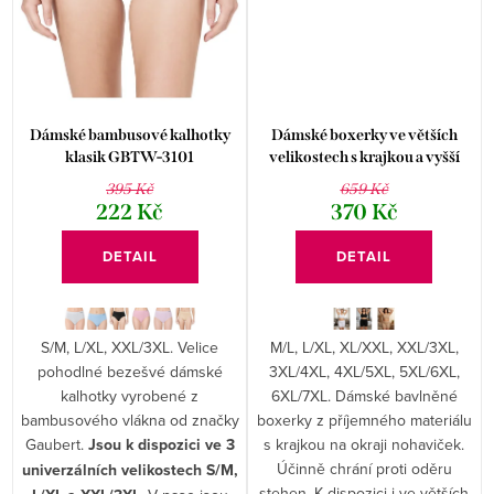
Dámské bambusové kalhotky
Dámské boxerky ve větších
klasik GBTW-3101
velikostech s krajkou a vyšší
nohavičkou Moraj
395 Kč
659 Kč
222 Kč
370 Kč
DETAIL
DETAIL
S/M, L/XL, XXL/3XL. Velice
M/L, L/XL, XL/XXL, XXL/3XL,
pohodlné bezešvé dámské
3XL/4XL, 4XL/5XL, 5XL/6XL,
kalhotky vyrobené z
6XL/7XL. Dámské bavlněné
bambusového vlákna od značky
boxerky z příjemného materiálu
Gaubert.
Jsou k dispozici ve 3
s krajkou na okraji nohaviček.
Účinně chrání proti oděru
univerzálních velikostech S/M,
stehen. K dispozici i ve větších