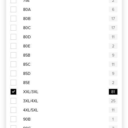
75E
2
Bambusové prádlo
Krajkové prádlo
80A
6
80B
17
Kolekce Disco a Funny
Mikiny
80C
17
80D
11
80E
2
85B
9
85C
11
85D
9
85E
2
XXL/3XL
81
3XL/4XL
25
4XL/5XL
11
90B
1