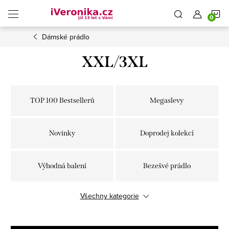
Přejít
N
na
obsah
Dámské prádlo
K
XXL/3XL
TOP 100 Bestsellerů
Megaslevy
Novinky
Doprodej kolekcí
Výhodná balení
Bezešvé prádlo
Všechny kategorie
Střižené laserem
Klasické kalhotky