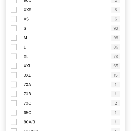
90C
2
XXS
3
XS
6
S
92
M
98
L
86
XL
78
XXL
65
3XL
15
70A
1
70B
1
70C
2
65C
1
80A/B
1