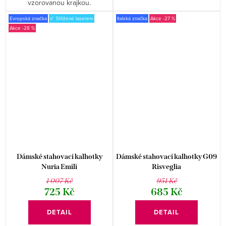
vzorovanou krajkou.
Evropská značka
☄️ Střižené laserem
Italská značka
-27 %
-28 %
Dámské stahovací kalhotky
Dámské stahovací kalhotky G09
Nuria Emili
Risveglia
1 007 Kč
951 Kč
725 Kč
685 Kč
DETAIL
DETAIL