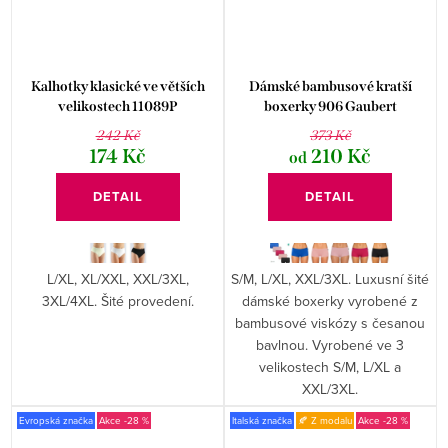
Kalhotky klasické ve větších
Dámské bambusové kratší
velikostech 11089P
boxerky 906 Gaubert
242 Kč
373 Kč
174 Kč
210 Kč
od
DETAIL
DETAIL
L/XL, XL/XXL, XXL/3XL,
S/M, L/XL, XXL/3XL. Luxusní šité
3XL/4XL. Šité provedení.
dámské boxerky vyrobené z
bambusové viskózy s česanou
bavlnou. Vyrobené ve 3
velikostech S/M, L/XL a
XXL/3XL.
Evropská značka
-28 %
Italská značka
🍂 Z modalu
-28 %