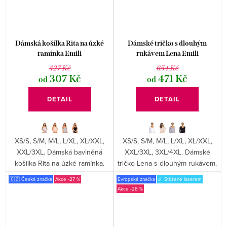
Dámská košilka Rita na úzké
Dámské tričko s dlouhým
ramínka Emili
rukávem Lena Emili
427 Kč
654 Kč
307 Kč
471 Kč
od
od
DETAIL
DETAIL
XS/S, S/M, M/L, L/XL, XL/XXL,
XS/S, S/M, M/L, L/XL, XL/XXL,
XXL/3XL. Dámská bavlněná
XXL/3XL, 3XL/4XL. Dámské
košilka Rita na úzké ramínka.
tričko Lena s dlouhým rukávem.
🇨🇿 Česká značka
-27 %
Evropská značka
☄️ Střižené laserem
-28 %