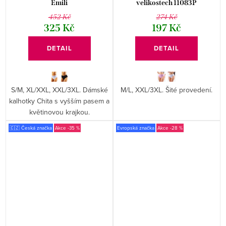
Emili
velikostech 11083P
452 Kč
274 Kč
325 Kč
197 Kč
DETAIL
DETAIL
S/M, XL/XXL, XXL/3XL. Dámské
M/L, XXL/3XL. Šité provedení.
kalhotky Chita s vyšším pasem a
květinovou krajkou.
🇨🇿 Česká značka
-35 %
Evropská značka
-28 %