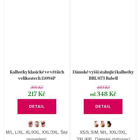
Kalhotky klasické ve větších
Dámské vyšší stahující kalhotky
velikostech 11094P
BBL 073 Babell
301 Kč
483 Kč
217 Kč
348 Kč
od
DETAIL
DETAIL
M/L, L/XL, XL/XXL, XXL/3XL. Šité
XS/S, S/M, M/L, XXL/3XL,
provedení.
3XL/4XL. Dámské stahovací