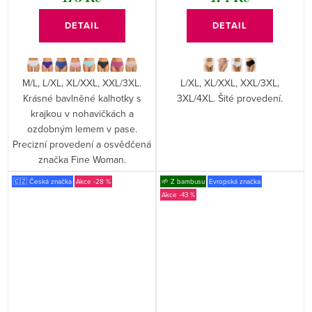
DETAIL
DETAIL
M/L, L/XL, XL/XXL, XXL/3XL.
L/XL, XL/XXL, XXL/3XL,
Krásné bavlněné kalhotky s
3XL/4XL. Šité provedení.
krajkou v nohavičkách a
ozdobným lemem v pase.
Precizní provedení a osvědčená
značka Fine Woman.
🇨🇿 Česká značka
-28 %
🌱 Z bambusu
Evropská značka
-43 %