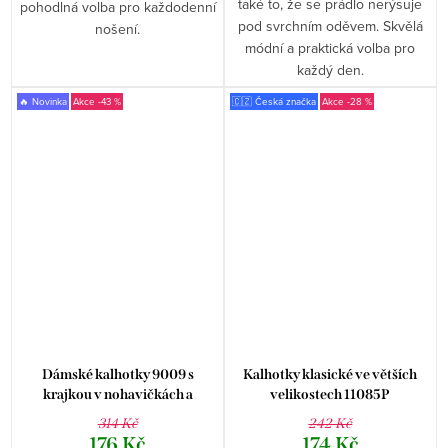
také to, že se prádlo nerýsuje
pohodlná volba pro každodenní
pod svrchním oděvem. Skvělá
nošení.
módní a praktická volba pro
každý den.
🔥 Novinka
-43 %
🇨🇿 Česká značka
-28 %
Dámské kalhotky 9009 s
Kalhotky klasické ve větších
krajkou v nohavičkách a
velikostech 11085P
ozdobným lemem
314 Kč
242 Kč
176 Kč
174 Kč