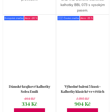
kalhotky BBL 073 s vysokým
pasem.
Evropská značka
-28 %
🇨🇿 Česká značka
-35 %
Dámské krajkové kalhotky
Výhodné balení 5 kusů -
Solea Emili
Kalhotky klasické ve větších
velikostech 11088P
464 Kč
1 395 Kč
334 Kč
904 Kč