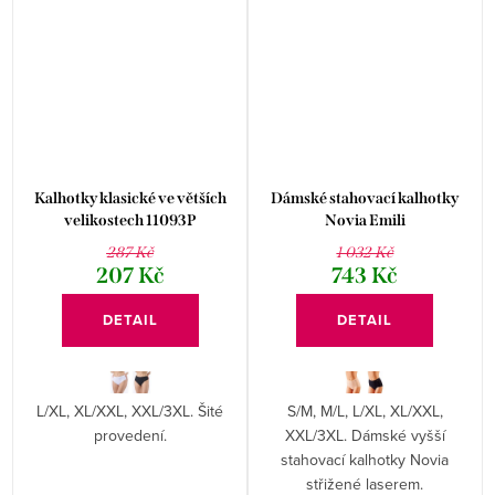
Kalhotky klasické ve větších
Dámské stahovací kalhotky
velikostech 11093P
Novia Emili
287 Kč
1 032 Kč
207 Kč
743 Kč
DETAIL
DETAIL
L/XL, XL/XXL, XXL/3XL. Šité
S/M, M/L, L/XL, XL/XXL,
provedení.
XXL/3XL. Dámské vyšší
stahovací kalhotky Novia
střižené laserem.