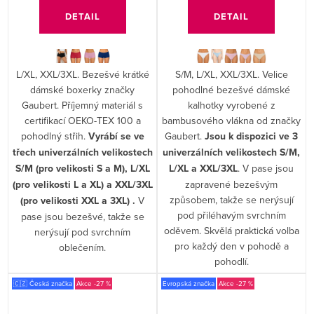
DETAIL
DETAIL
L/XL, XXL/3XL. Bezešvé krátké
S/M, L/XL, XXL/3XL. Velice
dámské boxerky značky
pohodlné bezešvé dámské
Gaubert. Příjemný materiál s
kalhotky vyrobené z
certifikací OEKO-TEX 100 a
bambusového vlákna od značky
pohodlný střih.
Vyrábí se ve
Gaubert.
Jsou k dispozici ve 3
třech univerzálních velikostech
univerzálních velikostech S/M,
S/M (pro velikosti S a M), L/XL
L/XL a XXL/3XL
. V pase jsou
(pro velikosti L a XL) a XXL/3XL
zapravené bezešvým
způsobem, takže se nerýsují
(pro velikosti XXL a 3XL) .
V
pod přiléhavým svrchním
pase jsou bezešvé, takže se
oděvem. Skvělá praktická volba
nerýsují pod svrchním
pro každý den v pohodě a
oblečením.
pohodlí.
🇨🇿 Česká značka
-27 %
Evropská značka
-27 %