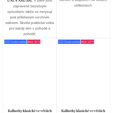
L/XL a XXL/3XL
. V pase jsou
velikostech.
zapravené bezešvým
způsobem, takže se nerýsují
pod přiléhavým svrchním
oděvem. Skvělá praktická volba
pro každý den v pohodě a
pohodlí.
🇨🇿 Česká značka
-27 %
🇨🇿 Česká značka
-27 %
Kalhotky klasické ve větších
Kalhotky klasické ve větších