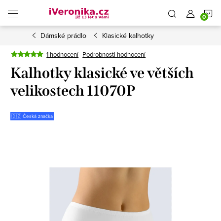
Přejít
N
na
obsah
Dámské prádlo
Klasické kalhotky
K
1 hodnocení
Podrobnosti hodnocení
Kalhotky klasické ve větších
velikostech 11070P
🇨🇿 Česká značka