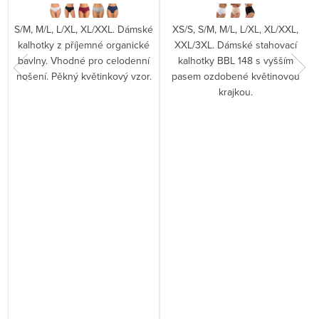
S/M, M/L, L/XL, XL/XXL. Dámské
XS/S, S/M, M/L, L/XL, XL/XXL,
kalhotky z příjemné organické
XXL/3XL. Dámské stahovací
bavlny. Vhodné pro celodenní
kalhotky BBL 148 s vyšším
nošení. Pěkný květinkový vzor.
pasem ozdobené květinovou
krajkou.