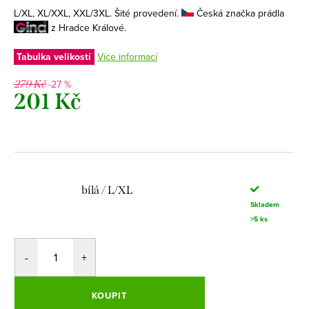
L/XL, XL/XXL, XXL/3XL. Šité provedení.
Česká značka prádla
z Hradce Králové.
Tabulka velikostí
Více informací
-27 %
279 Kč
201 Kč
Měrná
cena:
bílá / L/XL
Skladem
>5 ks
KOUPIT