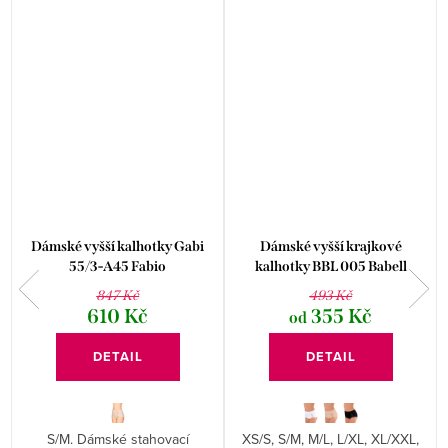
Dámské vyšší kalhotky Gabi
Dámské vyšší krajkové
8
55/3-A45 Fabio
kalhotky BBL 005 Babell
847 Kč
493 Kč
610 Kč
355 Kč
od
DETAIL
DETAIL
S/M. Dámské stahovací
XS/S, S/M, M/L, L/XL, XL/XXL,