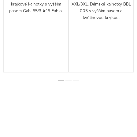
krajkové kalhotky s vyšším
XXL/3XL. Dámské kalhotky BBL
pasem Gabi 55/3-A45 Fabio.
005 s vyšším pasem a
květinovou krajkou.
Z
á
p
a