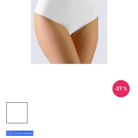
-27 %
🇨🇿 Česká značka