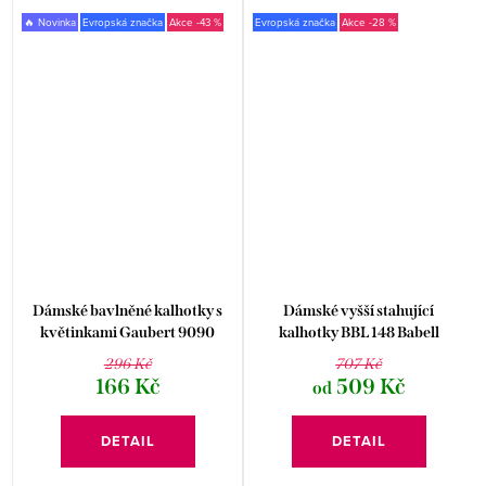
🔥 Novinka
Evropská značka
-43 %
Evropská značka
-28 %
Dámské bavlněné kalhotky s
Dámské vyšší stahující
květinkami Gaubert 9090
kalhotky BBL 148 Babell
296 Kč
707 Kč
166 Kč
509 Kč
od
DETAIL
DETAIL