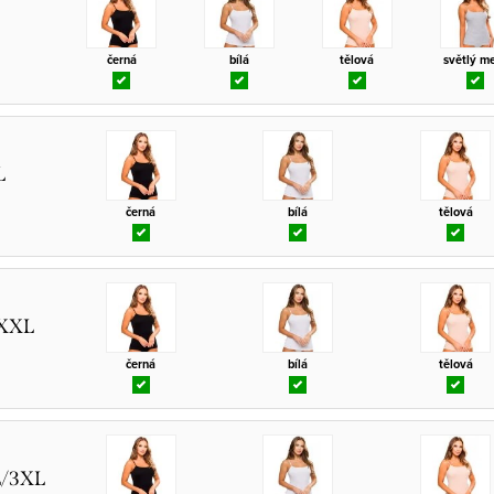
černá
bílá
tělová
světlý me
L
černá
bílá
tělová
/XXL
černá
bílá
tělová
L/3XL