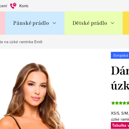
cení
Kontakty
Obchodní podmínky
Ochrana os. údajů
Pánské prádlo
Dětské prádlo
ta na úzké ramínka Emili
Evropská
Dám
úzk
XS/S, S/M
úzké ramí
Tabulka v