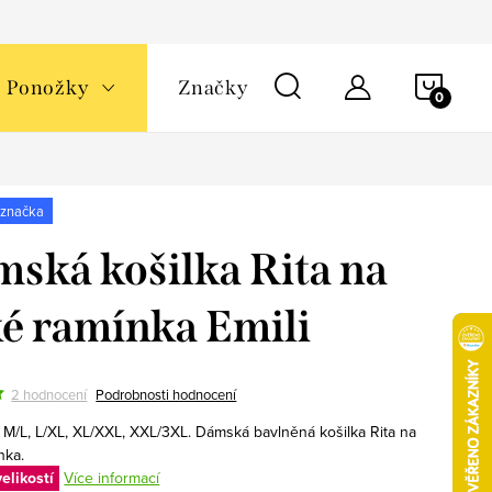
NÁKU
Ponožky
Značky
KOŠÍ
 značka
ská košilka Rita na
é ramínka Emili
2 hodnocení
Podrobnosti hodnocení
, M/L, L/XL, XL/XXL, XXL/3XL. Dámská bavlněná košilka Rita na
nka.
elikostí
Více informací