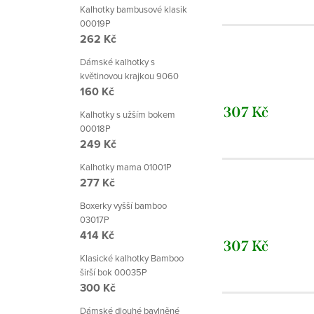
Kalhotky bambusové klasik
00019P
262 Kč
Dámské kalhotky s
květinovou krajkou 9060
160 Kč
307 Kč
Kalhotky s užším bokem
00018P
249 Kč
Kalhotky mama 01001P
277 Kč
Boxerky vyšší bamboo
03017P
414 Kč
307 Kč
Klasické kalhotky Bamboo
širší bok 00035P
300 Kč
Dámské dlouhé bavlněné