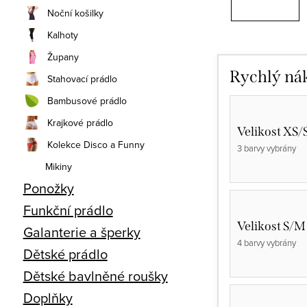
Noční košilky
Kalhoty
Župany
Rychlý ná
Stahovací prádlo
Bambusové prádlo
Krajkové prádlo
Velikost XS/
Kolekce Disco a Funny
3 barvy vybrány
Mikiny
Ponožky
Funkční prádlo
Velikost S/M
Galanterie a šperky
4 barvy vybrány
Dětské prádlo
Dětské bavlněné roušky
Doplňky