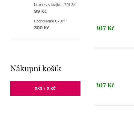
boxerky s krajkou 701-3K
99 Kč
Podprsenka 07011P
300 Kč
307 Kč
Nákupní košík
307 Kč
0
KS /
0 KČ