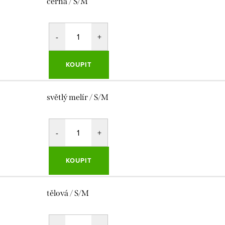
černá / S/M
KOUPIT
světlý melír / S/M
KOUPIT
tělová / S/M