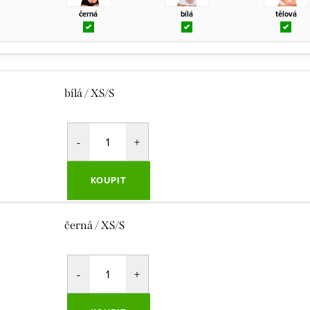
černá
bílá
tělová
bílá / XS/S
KOUPIT
černá / XS/S