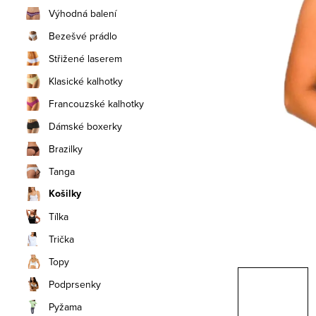
n
Výhodná balení
í
Bezešvé prádlo
Střižené laserem
p
Klasické kalhotky
a
Francouzské kalhotky
n
Dámské boxerky
e
Brazilky
Tanga
l
Košilky
Tílka
Trička
Topy
Podprsenky
Pyžama