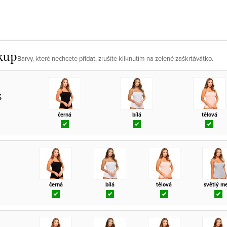
kup
Barvy, které nechcete přidat, zrušíte kliknutím na zelené zaškrtávátko.
S
černá
bílá
tělová
černá
bílá
tělová
světlý me