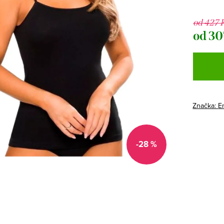
od 427 
od
30
Měrná
cena:
Značka:
Em
-28 %