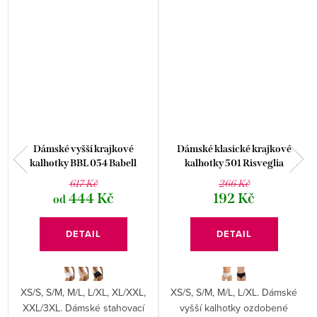
é
Dámské vyšší krajkové
Dámské klasické krajkové
kalhotky BBL 054 Babell
kalhotky 501 Risveglia
617 Kč
266 Kč
444 Kč
192 Kč
od
DETAIL
DETAIL
XS/S, S/M, M/L, L/XL, XL/XXL,
XS/S, S/M, M/L, L/XL. Dámské
XXL/3XL. Dámské stahovací
vyšší kalhotky ozdobené