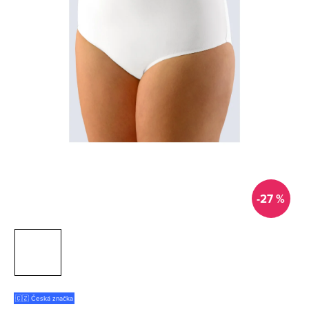
-27 %
🇨🇿 Česká značka