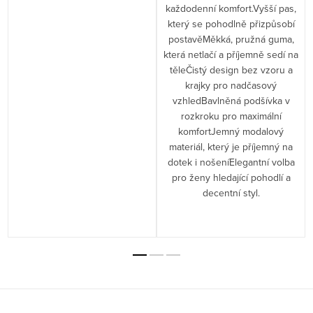
každodenní komfort.Vyšší pas,
který se pohodlně přizpůsobí
postavěMěkká, pružná guma,
která netlačí a příjemně sedí na
těleČistý design bez vzoru a
krajky pro nadčasový
vzhledBavlněná podšívka v
rozkroku pro maximální
komfortJemný modalový
materiál, který je příjemný na
dotek i nošeníElegantní volba
pro ženy hledající pohodlí a
decentní styl.
Z