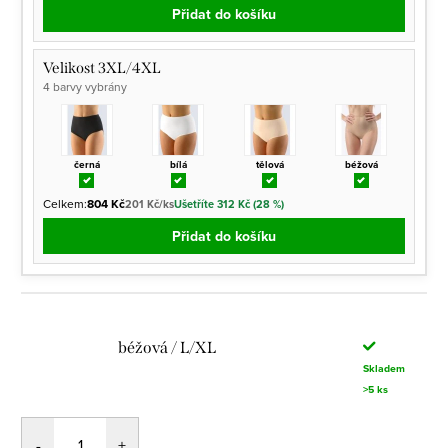
Přidat do košíku
Velikost 3XL/4XL
4 barvy vybrány
černá
bílá
tělová
béžová
Celkem:
804 Kč
201 Kč/ks
Ušetříte 312 Kč (28 %)
Přidat do košíku
béžová / L/XL
Skladem
>5 ks