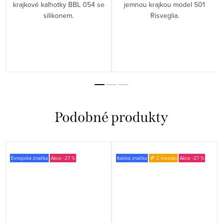
krajkové kalhotky BBL 054 se
jemnou krajkou model 501
silikonem.
Risveglia.
Evropská značka
-27 %
Italská značka
🍂 Z modalu
-27 %