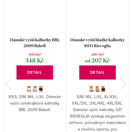
Dámské vyšší kalhotky BBL
Dámské vyšší hladké kalhotky
2009 Babell
S031 Risveglia
483 Kč
287 Kč
348 Kč
207 Kč
od
DETAIL
DETAIL
XS/S, S/M, M/L, L/XL. Dámské
S/M, M/L, L/XL, XL/XXL,
y
vyšší celokrajkové kalhotky
XXL/3XL, 3XL/4XL, 4XL/5XL.
BBL 2009 Babell.
Dámské vyšší kalhotky S31
RISVEGLIA vynikají elegantním
střihem, pohodlným materiálem
a skvělou oporou pro