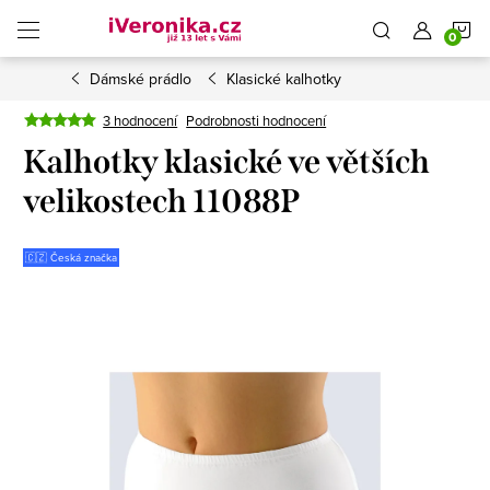
Přejít
N
na
obsah
Dámské prádlo
Klasické kalhotky
K
3 hodnocení
Podrobnosti hodnocení
Kalhotky klasické ve větších
velikostech 11088P
🇨🇿 Česká značka