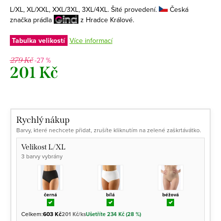
L/XL, XL/XXL, XXL/3XL, 3XL/4XL. Šité provedení.
Česká
značka prádla
z Hradce Králové.
Tabulka velikostí
Více informací
-27 %
279 Kč
201 Kč
Měrná
cena:
Rychlý nákup
Barvy, které nechcete přidat, zrušíte kliknutím na zelené zaškrtávátko.
Velikost L/XL
3 barvy vybrány
černá
bílá
béžová
Celkem:
603 Kč
201 Kč/ks
Ušetříte 234 Kč (28 %)