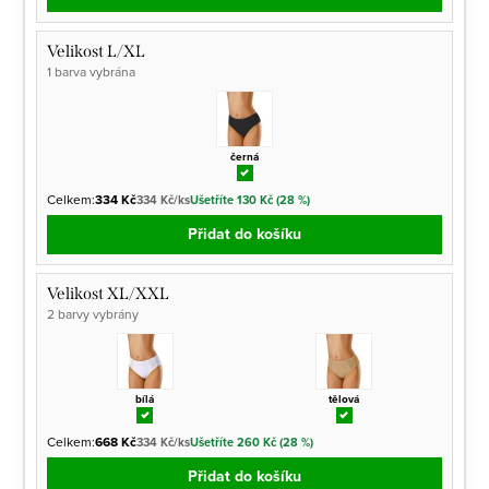
Velikost L/XL
1 barva vybrána
černá
Celkem:
334 Kč
334 Kč/ks
Ušetříte 130 Kč (28 %)
Přidat do košíku
Velikost XL/XXL
2 barvy vybrány
bílá
tělová
Celkem:
668 Kč
334 Kč/ks
Ušetříte 260 Kč (28 %)
Přidat do košíku