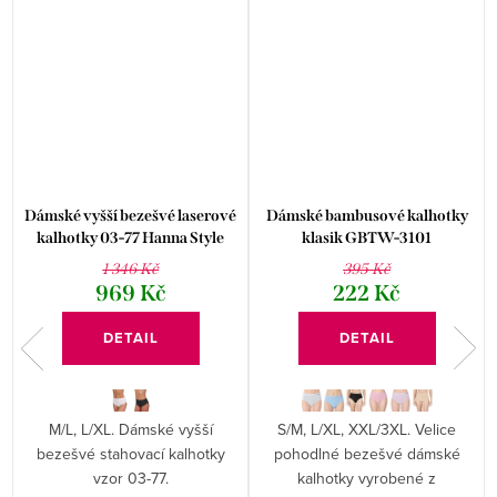
Dámské vyšší bezešvé laserové
Dámské bambusové kalhotky
kalhotky 03-77 Hanna Style
klasik GBTW-3101
1 346 Kč
395 Kč
969 Kč
222 Kč
DETAIL
DETAIL
M/L, L/XL. Dámské vyšší
S/M, L/XL, XXL/3XL. Velice
bezešvé stahovací kalhotky
pohodlné bezešvé dámské
vzor 03-77.
kalhotky vyrobené z