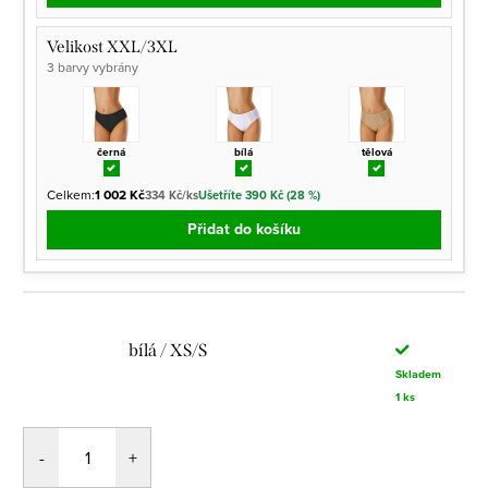
Velikost XXL/3XL
3 barvy vybrány
černá
bílá
tělová
Celkem:
1 002 Kč
334 Kč/ks
Ušetříte 390 Kč (28 %)
Přidat do košíku
bílá / XS/S
Skladem
1 ks