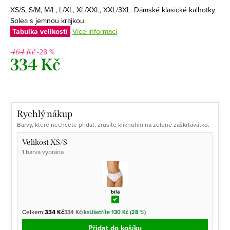
XS/S, S/M, M/L, L/XL, XL/XXL, XXL/3XL. Dámské klasické kalhotky
Solea s jemnou krajkou.
Tabulka velikostí
Více informací
-28 %
464 Kč
334 Kč
Měrná
cena:
Rychlý nákup
Barvy, které nechcete přidat, zrušíte kliknutím na zelené zaškrtávátko.
Velikost XS/S
1 barva vybrána
bílá
Celkem:
334 Kč
334 Kč/ks
Ušetříte 130 Kč (28 %)
Přidat do košíku