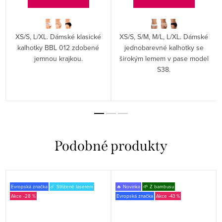
XS/S, L/XL. Dámské klasické
XS/S, S/M, M/L, L/XL. Dámské
é
kalhotky BBL 012 zdobené
jednobarevné kalhotky se
jemnou krajkou.
širokým lemem v pase model
S38.
Evropská značka
☄️ Střižené laserem
🔥 Novinka
🌱 Z bambusu
-28 %
Evropská značka
-43 %