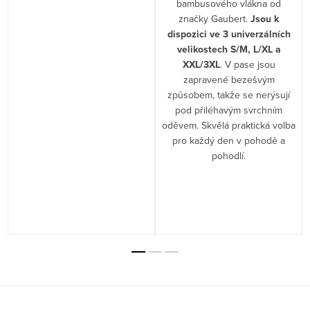
bambusového vlákna od
í
značky Gaubert.
Jsou k
.
dispozici ve 3 univerzálních
velikostech S/M, L/XL a
XXL/3XL
. V pase jsou
zapravené bezešvým
způsobem, takže se nerýsují
pod přiléhavým svrchním
oděvem. Skvělá praktická volba
pro každý den v pohodě a
pohodlí.
Z