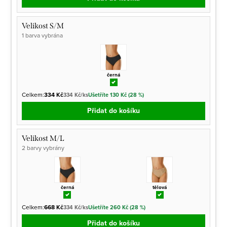
Velikost S/M
1 barva vybrána
černá
Celkem:
334 Kč
334 Kč/ks
Ušetříte 130 Kč (28 %)
Přidat do košíku
Velikost M/L
2 barvy vybrány
černá
tělová
Celkem:
668 Kč
334 Kč/ks
Ušetříte 260 Kč (28 %)
Přidat do košíku