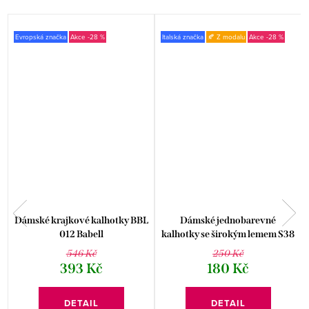
Evropská značka
-28 %
Italská značka
🍂 Z modalu
-28 %
a
Dámské krajkové kalhotky BBL
Dámské jednobarevné
012 Babell
kalhotky se širokým lemem S38
Risveglia
546 Kč
250 Kč
393 Kč
180 Kč
DETAIL
DETAIL