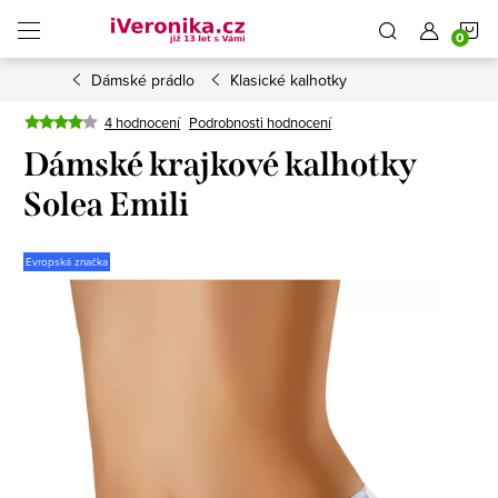
Přejít
N
na
obsah
Dámské prádlo
Klasické kalhotky
K
4 hodnocení
Podrobnosti hodnocení
Dámské krajkové kalhotky
Solea Emili
Evropská značka