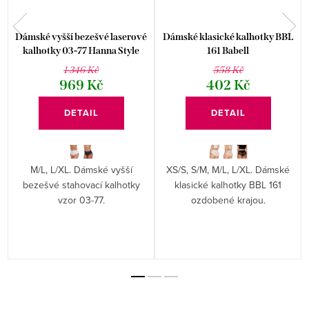
e
Dámské vyšší bezešvé laserové
Dámské klasické kalhotky BBL
kalhotky 03-77 Hanna Style
161 Babell
1 346 Kč
558 Kč
969 Kč
402 Kč
DETAIL
DETAIL
M/L, L/XL. Dámské vyšší
XS/S, S/M, M/L, L/XL. Dámské
bezešvé stahovací kalhotky
klasické kalhotky BBL 161
vzor 03-77.
ozdobené krajou.