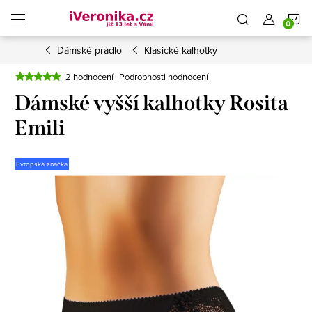
Přejít
N
na
obsah
Dámské prádlo
Klasické kalhotky
K
2 hodnocení
Podrobnosti hodnocení
Dámské vyšší kalhotky Rosita
Emili
Evropská značka