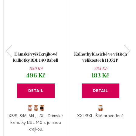
y
Dámské vyšší krajkové
Kalhotky klasické ve větších
kalhotky BBL 140 Babell
velikostech 11072P
689 Kč
254 Kč
496 Kč
183 Kč
DETAIL
DETAIL
XS/S, S/M, M/L, L/XL. Dámské
XXL/3XL. Šité provedení.
é
kalhotky BBL 140 s jemnou
krajkou.