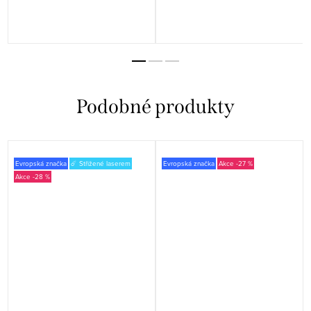
Evropská značka
☄️ Střižené laserem
Evropská značka
-27 %
-28 %