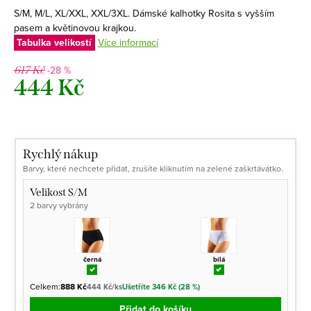
S/M, M/L, XL/XXL, XXL/3XL. Dámské kalhotky Rosita s vyšším
pasem a květinovou krajkou.
Tabulka velikostí
Více informací
-28 %
617 Kč
444 Kč
Měrná
cena:
Rychlý nákup
Barvy, které nechcete přidat, zrušíte kliknutím na zelené zaškrtávátko.
Velikost S/M
2 barvy vybrány
černá
bílá
Celkem:
888 Kč
444 Kč/ks
Ušetříte 346 Kč (28 %)
Přidat do košíku