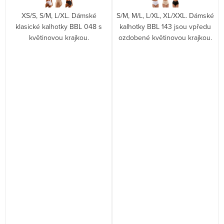
XS/S, S/M, L/XL. Dámské
S/M, M/L, L/XL, XL/XXL. Dámské
klasické kalhotky BBL 048 s
kalhotky BBL 143 jsou vpředu
květinovou krajkou.
ozdobené květinovou krajkou.
í
ý
i