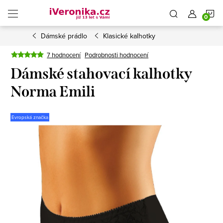
Přejít
N
na
obsah
Dámské prádlo
Klasické kalhotky
K
7 hodnocení
Podrobnosti hodnocení
Dámské stahovací kalhotky
Norma Emili
Evropská značka