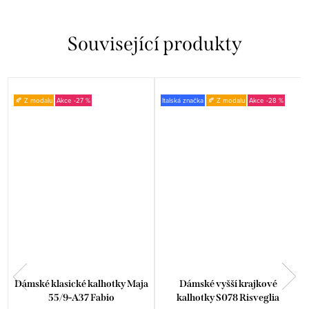
Související produkty
🍂 Z modalu
-27 %
Italská značka
🍂 Z modalu
-28 %
Dámské klasické kalhotky Maja
Dámské vyšší krajkové
55/9-A37 Fabio
kalhotky S078 Risveglia