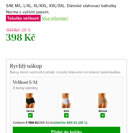
S/M, M/L, L/XL, XL/XXL, XXL/3XL. Dámské stahovací kalhotky
Norma s vyšším pasem.
Tabulka velikostí
Více informací
-28 %
553 Kč
398 Kč
Měrná
cena:
Rychlý nákup
Barvy, které nechcete přidat, zrušíte kliknutím na zelené zaškrtávátko.
Velikost S/M
3 barvy vybrány
černá
bílá
tělová
Celkem:
1 194 Kč
398 Kč/ks
Ušetříte 465 Kč (28 %)
Přidat do košíku