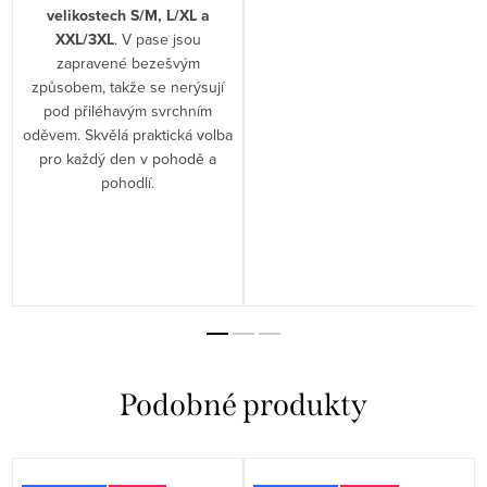
velikostech S/M, L/XL a
XXL/3XL
. V pase jsou
zapravené bezešvým
způsobem, takže se nerýsují
pod přiléhavým svrchním
oděvem. Skvělá praktická volba
pro každý den v pohodě a
pohodlí.