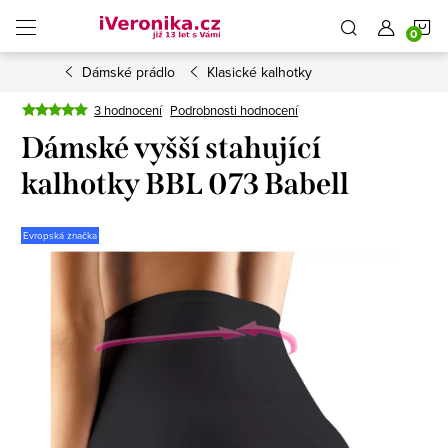
Přejít
N
na
obsah
Dámské prádlo
Klasické kalhotky
K
3 hodnocení
Podrobnosti hodnocení
Dámské vyšší stahující
kalhotky BBL 073 Babell
Evropská značka