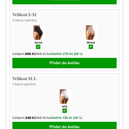
Velikost S/M
2 barvy vybrány
černá
tělová
Celkem:
696 Kč
348 Kč/ks
Ušetříte 270 Kč (28 %)
Přidat do košíku
Velikost M/L
1 barva vybrána
bílá
Celkem:
348 Kč
348 Kč/ks
Ušetříte 135 Kč (28 %)
Přidat do košíku