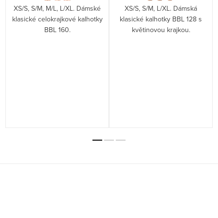
XS/S, S/M, M/L, L/XL. Dámské
XS/S, S/M, L/XL. Dámská
klasické celokrajkové kalhotky
klasické kalhotky BBL 128 s
BBL 160.
květinovou krajkou.
Z
á
p