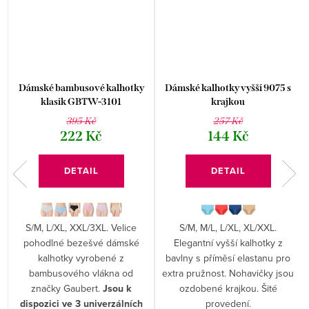
Dámské bambusové kalhotky
Dámské kalhotky vyšší 9075 s
klasik GBTW-3101
krajkou
395 Kč
257 Kč
222 Kč
144 Kč
DETAIL
DETAIL
S/M, L/XL, XXL/3XL. Velice
S/M, M/L, L/XL, XL/XXL.
pohodlné bezešvé dámské
Elegantní vyšší kalhotky z
kalhotky vyrobené z
bavlny s příměsí elastanu pro
bambusového vlákna od
extra pružnost. Nohavičky jsou
značky Gaubert.
Jsou k
ozdobené krajkou. Šité
dispozici ve 3 univerzálních
provedení.