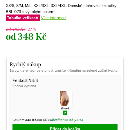
XS/S, S/M, M/L, XXL/3XL, 3XL/4XL. Dámské stahovací kalhotky
BBL 073 s vysokým pasem.
Tabulka velikostí
Více informací
-27 %
od 483 Kč
od
348 Kč
Měrná
cena:
Rychlý nákup
Barvy, které nechcete přidat, zrušíte kliknutím na zelené zaškrtávátko.
Velikost XS/S
1 barva vybrána
tělová
Celkem:
348 Kč
348 Kč/ks
Ušetříte 135 Kč (28 %)
Přidat do košíku