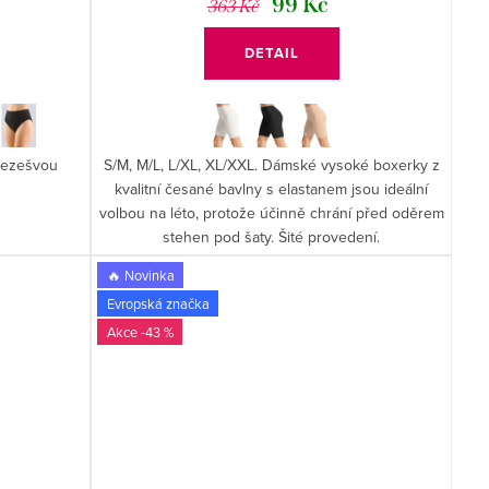
99 Kč
363 Kč
DETAIL
 bezešvou
S/M, M/L, L/XL, XL/XXL. Dámské vysoké boxerky z
kvalitní česané bavlny s elastanem jsou ideální
volbou na léto, protože účinně chrání před oděrem
stehen pod šaty. Šité provedení.
🔥 Novinka
Evropská značka
-43 %