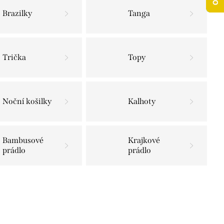
Brazilky
Tanga
Trička
Topy
Noční košilky
Kalhoty
Bambusové
Krajkové
prádlo
prádlo