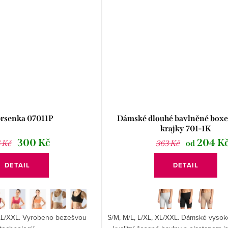
rsenka 07011P
Dámské dlouhé bavlněné boxe
krajky 701-1K
300 Kč
204 K
 Kč
363 Kč
od
DETAIL
DETAIL
 XL/XXL. Vyrobeno bezešvou
S/M, M/L, L/XL, XL/XXL. Dámské vysok