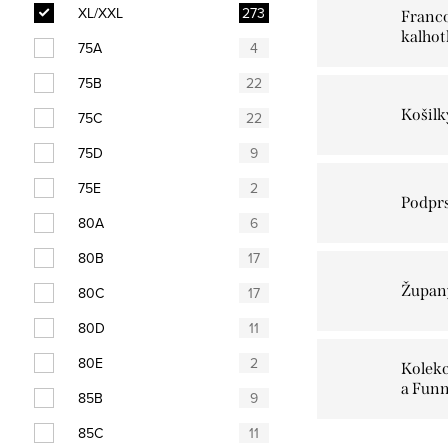
n
XL/XXL
273
Franc
kalhot
75A
4
í
75B
22
p
Košilk
75C
22
a
75D
9
n
75E
2
Podpr
e
80A
6
l
80B
17
Župan
80C
17
80D
11
80E
2
Kolekc
a Fun
85B
9
85C
11