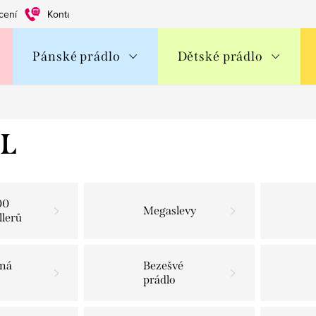
cení
Kontakty
Obchodní podmínky
Ochrana os. údajů
Pánské prádlo
Dětské prádlo
L
00
Megaslevy
llerů
ná
Bezešvé
prádlo