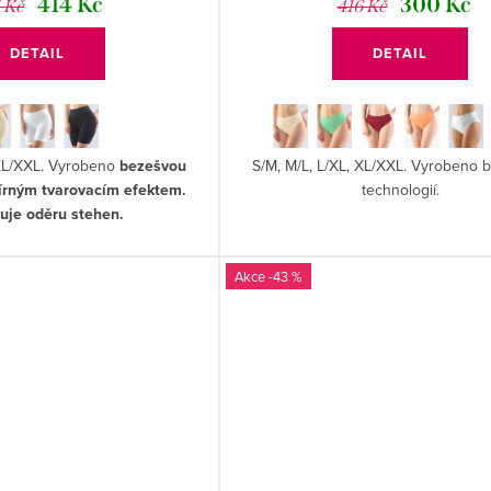
414 Kč
300 Kč
 Kč
416 Kč
DETAIL
DETAIL
 XL/XXL. Vyrobeno
bezešvou
S/M, M/L, L/XL, XL/XXL. Vyrobeno
mírným tvarovacím efektem.
technologií.
uje oděru stehen.
-43 %