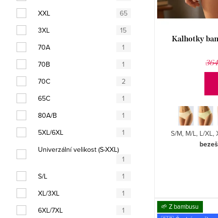
u
u
XXL
65
k
k
3XL
15
t
Kalhotky ba
t
70A
1
ů
ů
364
70B
1
70C
2
65C
1
80A/B
1
5XL/6XL
1
S/M, M/L, L/XL
bezeš
Univerzální velikost (S-XXL)
1
S/L
1
XL/3XL
1
🌱 Z bambusu
6XL/7XL
1