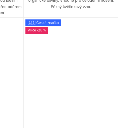
ou ideální
organické bavlny. Vhodné pro celodenní nošení.
 před oděrem
Pěkný květinkový vzor.
ní.
🇨🇿 Česká značka
-28 %