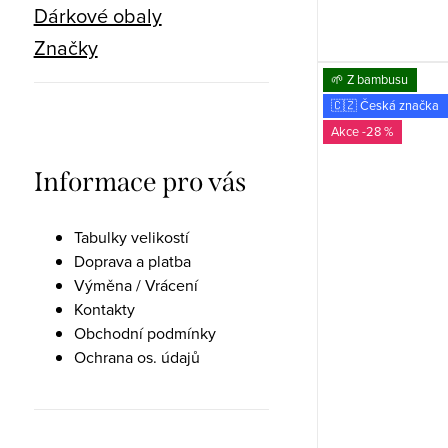
Dárkové obaly
Značky
🌱 Z bambusu
🇨🇿 Česká značka
-28 %
Informace pro vás
Tabulky velikostí
Doprava a platba
Výměna / Vrácení
Kontakty
Obchodní podmínky
Ochrana os. údajů