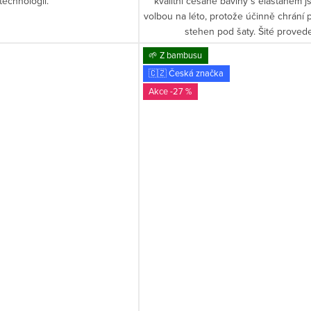
technologií.
kvalitní česané bavlny s elastanem js
volbou na léto, protože účinně chrání
stehen pod šaty. Šité provede
🌱 Z bambusu
🇨🇿 Česká značka
-27 %