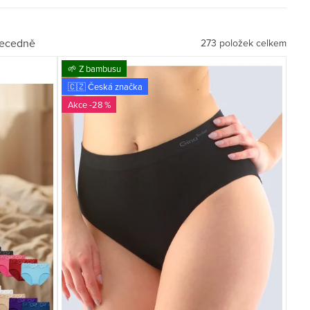
ecedně
273
položek celkem
🌱 Z bambusu
🇨🇿 Česká značka
-28 %