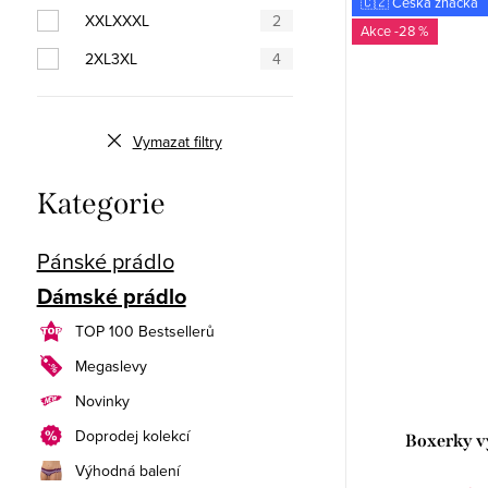
🇨🇿 Česká značka
XXLXXXL
2
-28 %
2XL3XL
4
Vymazat filtry
Přeskočit
Kategorie
kategorie
Pánské prádlo
Dámské prádlo
TOP 100 Bestsellerů
Megaslevy
Novinky
Doprodej kolekcí
Boxerky v
Výhodná balení