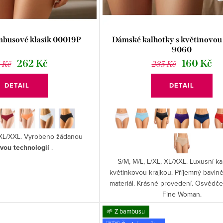
mbusové klasik 00019P
Dámské kalhotky s květinovou
9060
262 Kč
160 Kč
 Kč
285 Kč
DETAIL
DETAIL
, XL/XXL. Vyrobeno žádanou
vou technologií
.
S/M, M/L, L/XL, XL/XXL. Luxusní ka
květinkovou krajkou. Příjemný bavln
materiál. Krásné provedení. Osvědč
Fine Woman.
🌱 Z bambusu