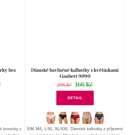
rky bez
Dámské bavlněné kalhotky s květinkami
Gaubert 9090
č
166 Kč
296 Kč
DETAIL
é boxerky z
S/M, M/L, L/XL, XL/XXL. Dámské kalhotky z příjemné