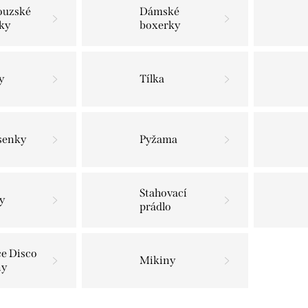
ouzské
Dámské
ky
boxerky
y
Tílka
senky
Pyžama
Stahovací
y
prádlo
e Disco
Mikiny
ny