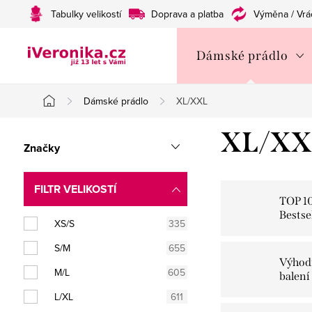
Přejít
Tabulky velikostí
Doprava a platba
Výměna / Vrá
na
obsah
Dámské prádlo
Dámské prádlo
XL/XXL
Domů
P
XL/XX
Značky
o
s
FILTR VELIKOSTÍ
TOP 1
t
Bestse
XS/S
335
r
S/M
655
Výhod
a
M/L
605
balení
n
L/XL
611