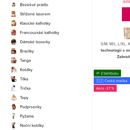
575
Bezešvé prádlo
Střižené laserem
Klasické kalhotky
Francouzské kalhotky
Dámské boxerky
S/M, M/L, L/XL,
technologií s 
Brazilky
Zabraň
Tanga
Košilky
🌱 Z bambusu
Tílka
🇨🇿 Česká značka
Trička
-27 %
Topy
Podprsenky
Pyžama
Noční košilky