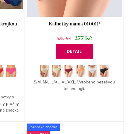
 krajkou
Kalhotky mama 01001P
277 Kč
385 Kč
DETAIL
S/M, M/L, L/XL, XL/XXL. Vyrobeno bezešvou
technologií.
lhotky s
ěný pružný
ená značka
Evropská značka