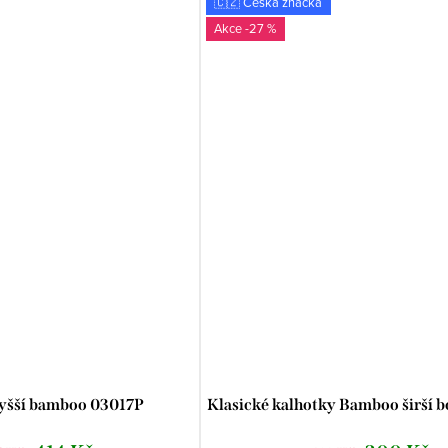
🇨🇿 Česká značka
-27 %
yšší bamboo 03017P
Klasické kalhotky Bamboo širší 