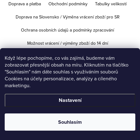
Doprava a platba
Obchodní podmínky
Tabulky velikostí
Doprava na Slovensko / Výměna vrácení zboží pro SR
Ochrana osobních údajů a podmínky zpracování
Možnost vrácení / výměny zboží do 14 dní
Když lépe pochopíme, co vás zajímá, budeme vám
zobrazovat přesnější obsah na míru. Kliknutím na tlačítko
Copyright 2026
iVeronika.cz
. Všechna práva vyhrazena.
Upravit
"Souhlasím" nám dáte souhlas s využíváním souborů
nastavení cookies
Cookies na účely personalizace, analýzy a cíleného
marketingu.
Vytvořil Shoptet
Nastavení
Souhlasím