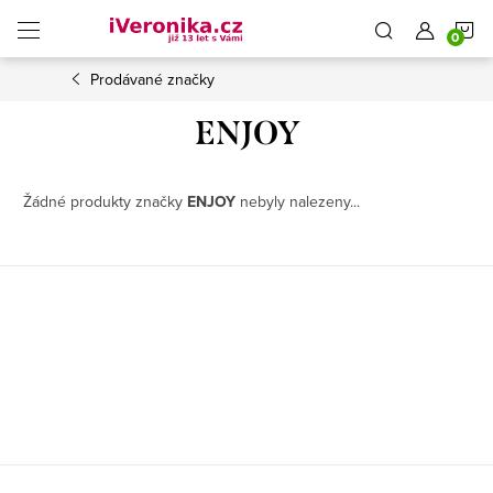
Přejít
N
na
obsah
Prodávané značky
K
ENJOY
Žádné produkty značky
ENJOY
nebyly nalezeny...
Z
á
p
a
t
í