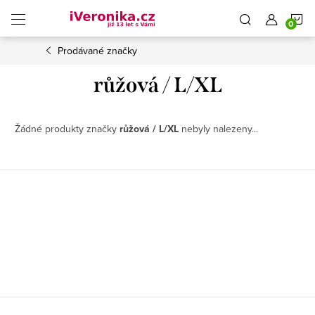
Přejít
N
na
obsah
Prodávané značky
K
růžová / L/XL
Žádné produkty značky
růžová / L/XL
nebyly nalezeny...
Z
á
p
a
t
í