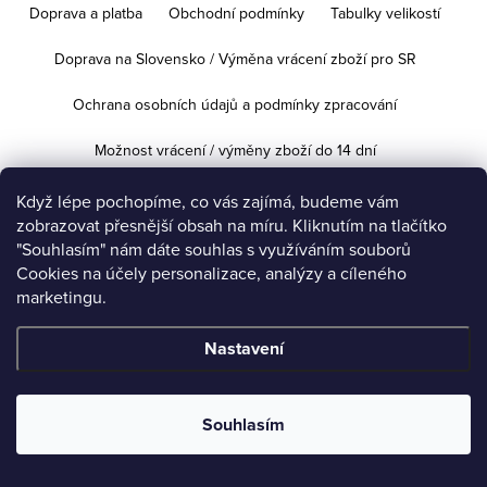
Doprava a platba
Obchodní podmínky
Tabulky velikostí
Doprava na Slovensko / Výměna vrácení zboží pro SR
Ochrana osobních údajů a podmínky zpracování
Možnost vrácení / výměny zboží do 14 dní
Když lépe pochopíme, co vás zajímá, budeme vám
zobrazovat přesnější obsah na míru. Kliknutím na tlačítko
Copyright 2026
iVeronika.cz
. Všechna práva vyhrazena.
Upravit
"Souhlasím" nám dáte souhlas s využíváním souborů
nastavení cookies
Cookies na účely personalizace, analýzy a cíleného
marketingu.
Vytvořil Shoptet
Nastavení
Souhlasím