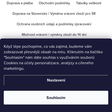
Doprava a platba
Obchodní podmínky
Tabulky velikostí
Doprava na Slovensko / Výměna vrácení zboží pro SR
Ochrana osobních údajů a podmínky zpracování
Možnost vrácení / výměny zboží do 14 dní
Když lépe pochopíme, co vás zajímá, budeme vám
zobrazovat přesnější obsah na míru. Kliknutím na tlačítko
Copyright 2026
iVeronika.cz
. Všechna práva vyhrazena.
Upravit
"Souhlasím" nám dáte souhlas s využíváním souborů
nastavení cookies
Cookies na účely personalizace, analýzy a cíleného
marketingu.
Vytvořil Shoptet
Nastavení
Souhlasím