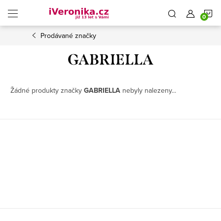
Přejít
N
na
obsah
Prodávané značky
K
GABRIELLA
Žádné produkty značky
GABRIELLA
nebyly nalezeny...
Z
á
p
a
t
í