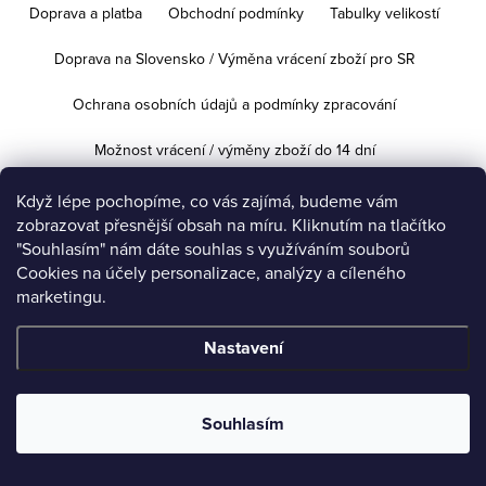
Doprava a platba
Obchodní podmínky
Tabulky velikostí
Doprava na Slovensko / Výměna vrácení zboží pro SR
Ochrana osobních údajů a podmínky zpracování
Možnost vrácení / výměny zboží do 14 dní
Když lépe pochopíme, co vás zajímá, budeme vám
zobrazovat přesnější obsah na míru. Kliknutím na tlačítko
Copyright 2026
iVeronika.cz
. Všechna práva vyhrazena.
Upravit
"Souhlasím" nám dáte souhlas s využíváním souborů
nastavení cookies
Cookies na účely personalizace, analýzy a cíleného
marketingu.
Vytvořil Shoptet
Nastavení
Souhlasím