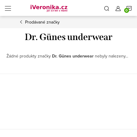
Přejít
N
na
obsah
Prodávané značky
K
Dr. Günes underwear
Žádné produkty značky
Dr. Günes underwear
nebyly nalezeny...
Z
á
p
a
t
í