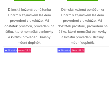
Dámská kožená peněženka
Dámská kožená peněženka
Charm v zajímavém lesklém
Charm v zajímavém lesklém
provedení z ekokůže. Má
provedení z ekokůže. Má
dostatek prostoru, provedení na
dostatek prostoru, provedení na
šířku, které nemačká bankovky
šířku, které nemačká bankovky
a kvalitní provedení. Krásný
a kvalitní provedení. Krásný
módní doplněk.
módní doplněk.
🔥 Novinka
-28 %
🔥 Novinka
-28 %