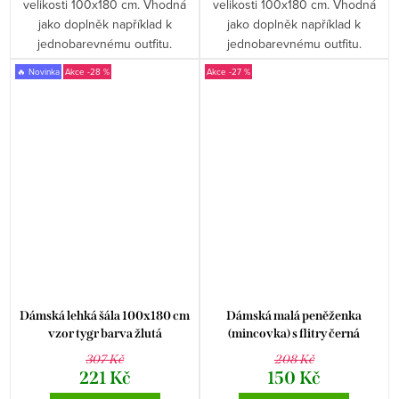
velikosti 100x180 cm. Vhodná
velikosti 100x180 cm. Vhodná
jako doplněk například k
jako doplněk například k
jednobarevnému outfitu.
jednobarevnému outfitu.
🔥 Novinka
-28 %
-27 %
Dámská lehká šála 100x180 cm
Dámská malá peněženka
vzor tygr barva žlutá
(mincovka) s flitry černá
307 Kč
208 Kč
221 Kč
150 Kč