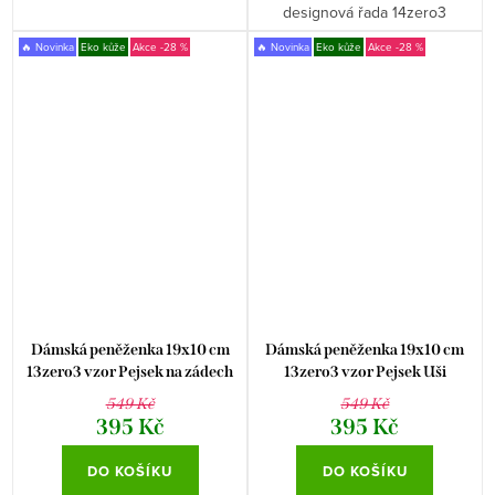
designová řada 14zero3
🔥 Novinka
Eko kůže
-28 %
🔥 Novinka
Eko kůže
-28 %
Dámská peněženka 19x10 cm
Dámská peněženka 19x10 cm
13zero3 vzor Pejsek na zádech
13zero3 vzor Pejsek Uši
549 Kč
549 Kč
395 Kč
395 Kč
DO KOŠÍKU
DO KOŠÍKU