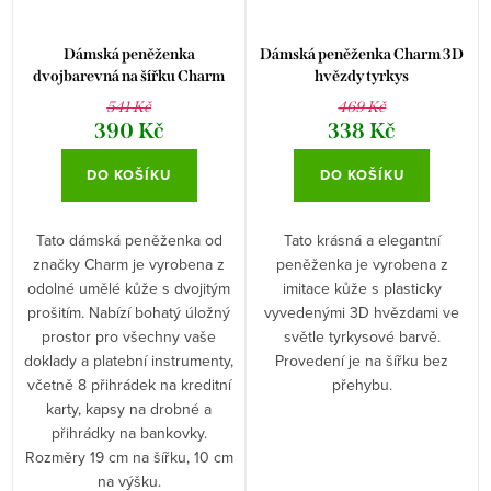
Dámská peněženka
Dámská peněženka Charm 3D
dvojbarevná na šířku Charm
hvězdy tyrkys
růžovo-béžová
541 Kč
469 Kč
390 Kč
338 Kč
DO KOŠÍKU
DO KOŠÍKU
Tato dámská peněženka od
Tato krásná a elegantní
značky Charm je vyrobena z
peněženka je vyrobena z
odolné umělé kůže s dvojitým
imitace kůže s plasticky
prošitím. Nabízí bohatý úložný
vyvedenými 3D hvězdami ve
prostor pro všechny vaše
světle tyrkysové barvě.
doklady a platební instrumenty,
Provedení je na šířku bez
včetně 8 přihrádek na kreditní
přehybu.
karty, kapsy na drobné a
přihrádky na bankovky.
Rozměry 19 cm na šířku, 10 cm
na výšku.