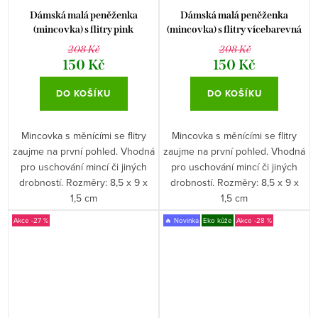
Dámská malá peněženka
Dámská malá peněženka
(mincovka) s flitry pink
(mincovka) s flitry vícebarevná
208 Kč
208 Kč
150 Kč
150 Kč
DO KOŠÍKU
DO KOŠÍKU
Mincovka s měnícími se flitry
Mincovka s měnícími se flitry
zaujme na první pohled. Vhodná
zaujme na první pohled. Vhodná
pro uschování mincí či jiných
pro uschování mincí či jiných
drobností. Rozměry: 8,5 x 9 x
drobností. Rozměry: 8,5 x 9 x
1,5 cm
1,5 cm
-27 %
🔥 Novinka
Eko kůže
-28 %