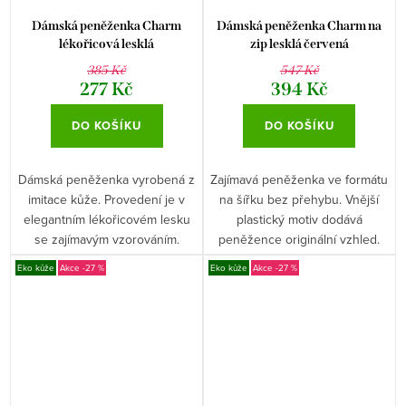
Dámská peněženka Charm
Dámská peněženka Charm na
lékořicová lesklá
zip lesklá červená
385 Kč
547 Kč
277 Kč
394 Kč
DO KOŠÍKU
DO KOŠÍKU
Dámská peněženka vyrobená z
Zajímavá peněženka ve formátu
imitace kůže. Provedení je v
na šířku bez přehybu. Vnější
elegantním lékořicovém lesku
plastický motiv dodává
se zajímavým vzorováním.
peněžence originální vzhled.
Eko kůže
-27 %
Eko kůže
-27 %