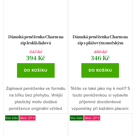
Dámská peněženka Charm na
Dámská peněženka Charm na
zip lesklá fialová
zip s plážovým mořským
motivem
547 Kč
480 Kč
394 Kč
346 Kč
DO KOŠÍKU
DO KOŠÍKU
Zajímavá peněženka ve formátu
Těšíte se také jako my k moři? S
na šířku bez přehybu. Vnější
touto peněženkou si vybavíte
plastický motiv dodává
příjemné dovolenkové
peněžence originální vzhled.
vzpomínky při každém placení.
Eko kůže
-27 %
Eko kůže
-27 %