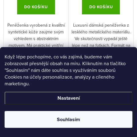
DO KOŠÍKU
DO KOŠÍKU
Peněženka vyrobená z kvalitní
Luxusní dámská peněženka z
syntetické kůže zaujme svým
lesklého metalického materiálu.
vzhledem s abstraktním
Ve skutečnosti vypadá ještě
motivem. Má praktické vnitřní
lépe než na fotkách. Formát na
uspořádání, které poskytne
šířku.
Když lépe pochopíme, co vás zajímá, budeme vám
spoustu místa na hotovost,
zobrazovat přesnější obsah na míru. Kliknutím na tlačítko
mince i platební karty a další
"Souhlasím" nám dáte souhlas s využíváním souborů
drobnosti.
Cookies na účely personalizace, analýzy a cíleného
Eko kůže
-27 %
Eko kůže
-27 %
marketingu.
Nastavení
Souhlasím