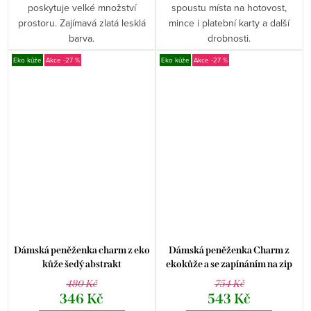
poskytuje velké množství
spoustu místa na hotovost,
prostoru. Zajímavá zlatá lesklá
mince i platební karty a další
barva.
drobnosti.
Eko kůže
-27 %
Eko kůže
-27 %
Dámská peněženka charm z eko
Dámská peněženka Charm z
kůže šedý abstrakt
ekokůže a se zapínáním na zip
červeno-černá
480 Kč
754 Kč
346 Kč
543 Kč