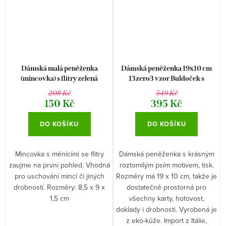
Dámská malá peněženka
Dámská peněženka 19x10 cm
(mincovka) s flitry zelená
13zero3 vzor Buldoček s
medvídkem
208 Kč
549 Kč
150 Kč
395 Kč
DO KOŠÍKU
DO KOŠÍKU
Mincovka s měnícími se flitry
Dámská peněženka s krásným
zaujme na první pohled. Vhodná
roztomilým psím motivem, tisk.
pro uschování mincí či jiných
Rozměry má 19 x 10 cm, takže je
drobností. Rozměry: 8,5 x 9 x
dostatečně prostorná pro
1,5 cm
všechny karty, hotovost,
doklady i drobnosti. Vyrobená je
z eko-kůže. Import z Itálie,