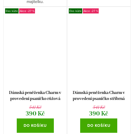
majitelku.
Eko kůže
-27 %
Eko kůže
-27 %
Dámská peněženka Charm v
Dámská peněženka Charm v
provedení psaníčko růžová
provedení psaníčko stříbrná
metalická
metalická
541 Kč
541 Kč
390 Kč
390 Kč
DO KOŠÍKU
DO KOŠÍKU