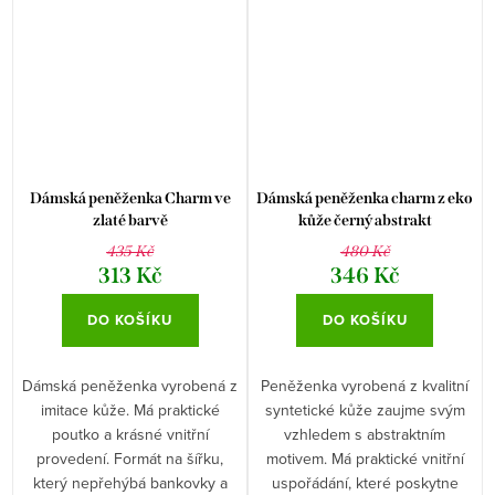
Dámská peněženka Charm ve
Dámská peněženka charm z eko
zlaté barvě
kůže černý abstrakt
435 Kč
480 Kč
313 Kč
346 Kč
DO KOŠÍKU
DO KOŠÍKU
Dámská peněženka vyrobená z
Peněženka vyrobená z kvalitní
imitace kůže. Má praktické
syntetické kůže zaujme svým
poutko a krásné vnitřní
vzhledem s abstraktním
provedení. Formát na šířku,
motivem. Má praktické vnitřní
který nepřehýbá bankovky a
uspořádání, které poskytne