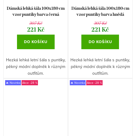
Dámská lehká šála 100x180 cm
Dámská lehká šála 100x180 cm
vzor puntíky barva černá
vzor puntíky barva hnědá
307 Kč
307 Kč
221 Kč
221 Kč
DO KOŠÍKU
DO KOŠÍKU
Hezká lehká letní šála s puntíky,
Hezká lehká letní šála s puntíky,
pěkný módní doplněk k různým
pěkný módní doplněk k různým
outfitům.
outfitům.
🔥 Novinka
-28 %
🔥 Novinka
-28 %