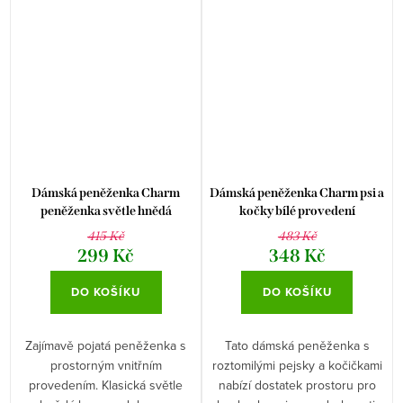
Dámská peněženka Charm
Dámská peněženka Charm psi a
peněženka světle hnědá
kočky bílé provedení
415 Kč
483 Kč
299 Kč
348 Kč
DO KOŠÍKU
DO KOŠÍKU
Zajímavě pojatá peněženka s
Tato dámská peněženka s
prostorným vnitřním
roztomilými pejsky a kočičkami
provedením. Klasická světle
nabízí dostatek prostoru pro