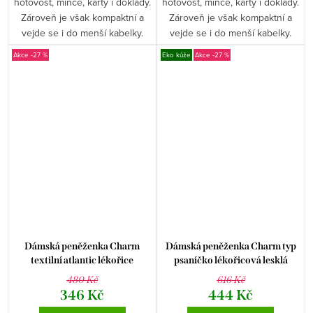
hotovost, mince, karty i doklady.
hotovost, mince, karty i doklady.
Zároveň je však kompaktní a
Zároveň je však kompaktní a
vejde se i do menší kabelky.
vejde se i do menší kabelky.
-27 %
Eko kůže
-27 %
Dámská peněženka Charm
Dámská peněženka Charm typ
textilní atlantic lékořice
psaníčko lékořicová lesklá
480 Kč
616 Kč
346 Kč
444 Kč