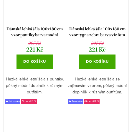
Dámská lehká šála 100x180 cm
Dámská lehká šála 100x180 cm
vzor puntíky barva modrá
vzor tygr a zebra barva viz foto
307 Kč
307 Kč
221 Kč
221 Kč
DO KOŠÍKU
DO KOŠÍKU
Hezká lehká letní šála s puntíky,
Hezká lehká letní šála se
pěkný módní doplněk k různým
zajímavám vzorem, pěkný módní
outfitům.
doplněk k různým outfitům.
🔥 Novinka
-28 %
🔥 Novinka
-28 %