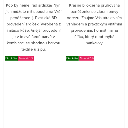
Kdo by neměl rád srdíčka? Nyní
Krásná bílo-černá pruhovaná
jich můžete mít spoustu na Vaší
peněženka se zipem barvy
peněžence :). Plastické 3D
nerezu. Zaujme Vás atraktivním
provedení srdíček. Vyrobena z
vzhledem a praktickým vnitřním
imitace kůže. Vnější provedení
provedením. Formát má na
je v tmavě šedé barvě v
šířku, který nepřehýbá
kombinaci se shodnou barvou
bankovky.
textilie u zipu.
Eko kůže
-28 %
Eko kůže
-27 %