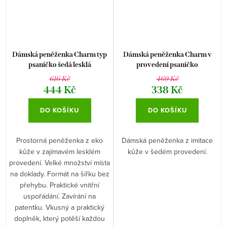
Dámská peněženka Charm typ
Dámská peněženka Charm v
psaníčko šedá lesklá
provedení psaníčko
616 Kč
469 Kč
444 Kč
338 Kč
DO KOŠÍKU
DO KOŠÍKU
Prostorná peněženka z eko
Dámská peněženka z imitace
kůže v zajímavém lesklém
kůže v šedém provedení.
provedení. Velké množství místa
na doklady. Formát na šířku bez
přehybu. Praktické vnitřní
uspořádání. Zavírání na
patentku. Vkusný a praktický
doplněk, který potěší každou