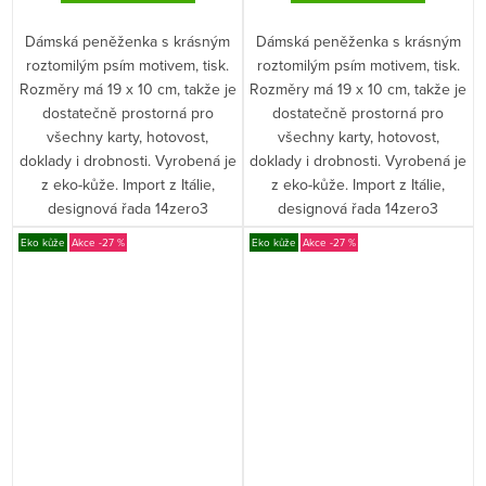
Dámská peněženka s krásným
Dámská peněženka s krásným
roztomilým psím motivem, tisk.
roztomilým psím motivem, tisk.
Rozměry má 19 x 10 cm, takže je
Rozměry má 19 x 10 cm, takže je
dostatečně prostorná pro
dostatečně prostorná pro
všechny karty, hotovost,
všechny karty, hotovost,
doklady i drobnosti. Vyrobená je
doklady i drobnosti. Vyrobená je
z eko-kůže. Import z Itálie,
z eko-kůže. Import z Itálie,
designová řada 14zero3
designová řada 14zero3
Eko kůže
-27 %
Eko kůže
-27 %