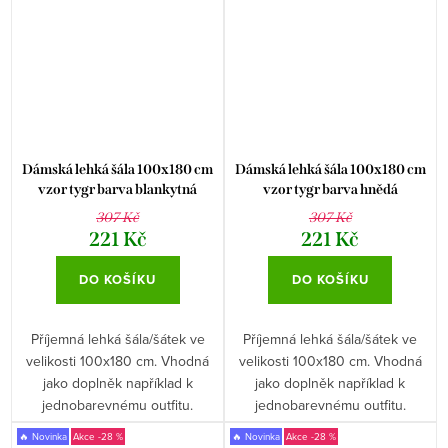
Dámská lehká šála 100x180 cm
Dámská lehká šála 100x180 cm
vzor tygr barva blankytná
vzor tygr barva hnědá
307 Kč
307 Kč
221 Kč
221 Kč
DO KOŠÍKU
DO KOŠÍKU
Příjemná lehká šála/šátek ve
Příjemná lehká šála/šátek ve
velikosti 100x180 cm. Vhodná
velikosti 100x180 cm. Vhodná
jako doplněk například k
jako doplněk například k
jednobarevnému outfitu.
jednobarevnému outfitu.
🔥 Novinka
-28 %
🔥 Novinka
-28 %