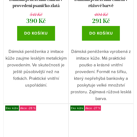
provedení psaníčko zlatá
růžové barvě
metalická
541 Kč
404 Kč
390 Kč
291 Kč
DO KOŠÍKU
DO KOŠÍKU
Dámská peněženka z imitace
Dámská peněženka vyrobená z
kůže zaujme lesklým metalickým
imitace kůže. Má praktické
provedením. Ve skutečnosti je
poutko a krásné vnitřní
ještě působivější než na
provedení. Formát na šířku,
fotkách. Praktické vnitřní
který nepřehýbá bankovky a
uspořádání.
poskytuje velké množství
prostoru. Zajímavá růžová lesklá
barva.
Eko kůže
-28 %
Eko kůže
-27 %