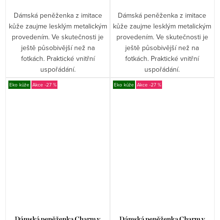
Dámská peněženka z imitace
Dámská peněženka z imitace
kůže zaujme lesklým metalickým
kůže zaujme lesklým metalickým
provedením. Ve skutečnosti je
provedením. Ve skutečnosti je
ještě působivější než na
ještě působivější než na
fotkách. Praktické vnitřní
fotkách. Praktické vnitřní
uspořádání.
uspořádání.
Eko kůže
-27 %
Eko kůže
-27 %
Dámská peněženka Charm v
Dámská peněženka Charm v