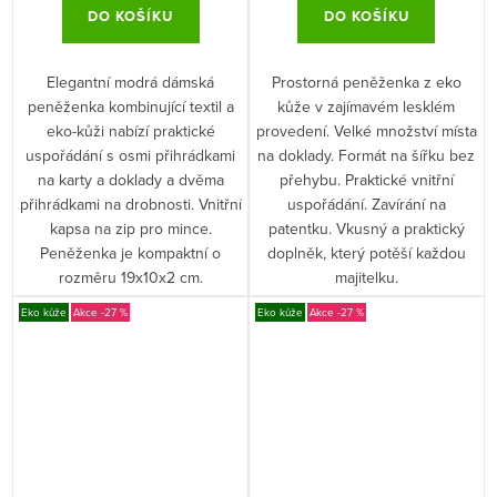
DO KOŠÍKU
DO KOŠÍKU
Elegantní modrá dámská
Prostorná peněženka z eko
peněženka kombinující textil a
kůže v zajímavém lesklém
eko-kůži nabízí praktické
provedení. Velké množství místa
uspořádání s osmi přihrádkami
na doklady. Formát na šířku bez
na karty a doklady a dvěma
přehybu. Praktické vnitřní
přihrádkami na drobnosti. Vnitřní
uspořádání. Zavírání na
kapsa na zip pro mince.
patentku. Vkusný a praktický
Peněženka je kompaktní o
doplněk, který potěší každou
rozměru 19x10x2 cm.
majitelku.
Eko kůže
-27 %
Eko kůže
-27 %