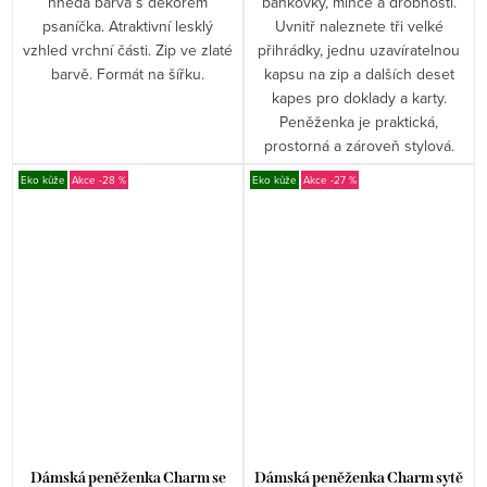
hnědá barva s dekorem
bankovky, mince a drobnosti.
psaníčka. Atraktivní lesklý
Uvnitř naleznete tři velké
vzhled vrchní části. Zip ve zlaté
přihrádky, jednu uzavíratelnou
barvě. Formát na šířku.
kapsu na zip a dalších deset
kapes pro doklady a karty.
Peněženka je praktická,
prostorná a zároveň stylová.
Eko kůže
-28 %
Eko kůže
-27 %
Dámská peněženka Charm se
Dámská peněženka Charm sytě