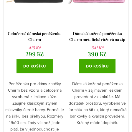
p
o
r
d
o
u
d
k
Celočerná dámská peněženka
Dámská kožená peněženka
u
Charm
Charm metalická růžová na zip
t
415 Kč
541 Kč
k
ů
299 Kč
390 Kč
t
DO KOŠÍKU
DO KOŠÍKU
ů
Peněženka pro dámy značky
Dámská kožená peněženka
Charm bez vzoru a celočerná
Charm v zajímavém lesklém
vyrobená z imitace kůže.
provedení z ekokůže. Má
Zaujme klasickým stylem
dostatek prostoru, vyrobena ve
milovníky černé barvy. Formát je
formátu na šířku, který nemačká
na šířku bez přehybu. Rozměry
bankovky a kvalitní provedení.
19x10 cm. Tady víc než jinde
Krásný módní doplněk.
platí, že v jednoduchosti je