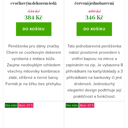
cvočkovým dekorem šedá
červená jednobarevná
534 Kč
480 Kč
384 Kč
346 Kč
DO KOŠÍKU
DO KOŠÍKU
Peněženka pro dámy značky
Tato jednobarevná peněženka
Charm se cvočkovým dekorem
nabízí prostorné provedení s
vyrobená z imitace kůže.
vnitřní kapsou na mince a
Zaujme neobvyklým vzhledem
zapínáním na zip. Je vybavena 8
všechny milovníky kombinace
přihrádkami na karty/doklady a 3
zlaté, stříbrné a černé barvy.
přihrádkami na bankovky či jiné
Formát je na šířku bez přehybu.
drobnosti. Jednoduchý
elegantní design podtrhuje její
praktičnost a funkčnost.
Eko kůže
-27 %
Eko kůže
-27 %