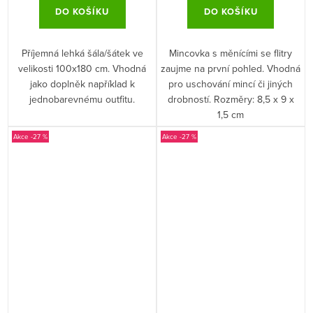
DO KOŠÍKU
DO KOŠÍKU
Příjemná lehká šála/šátek ve
Mincovka s měnícími se flitry
velikosti 100x180 cm. Vhodná
zaujme na první pohled. Vhodná
jako doplněk například k
pro uschování mincí či jiných
jednobarevnému outfitu.
drobností. Rozměry: 8,5 x 9 x
1,5 cm
-27 %
-27 %