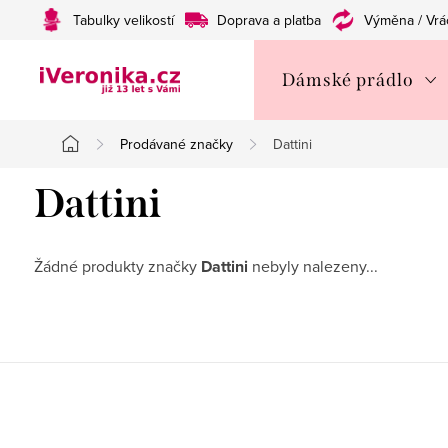
Přejít
Tabulky velikostí
Doprava a platba
Výměna / Vrá
na
obsah
Dámské prádlo
Prodávané značky
Dattini
Domů
Dattini
Žádné produkty značky
Dattini
nebyly nalezeny...
Z
á