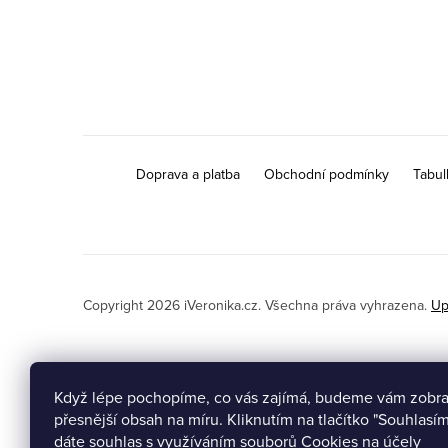
p
a
t
í
Doprava a platba
Obchodní podmínky
Tabul
Copyright 2026
iVeronika.cz
. Všechna práva vyhrazena.
Up
Když lépe pochopíme, co vás zajímá, budeme vám zobr
přesnější obsah na míru. Kliknutím na tlačítko "Souhlasí
dáte souhlas s využíváním souborů Cookies na účely