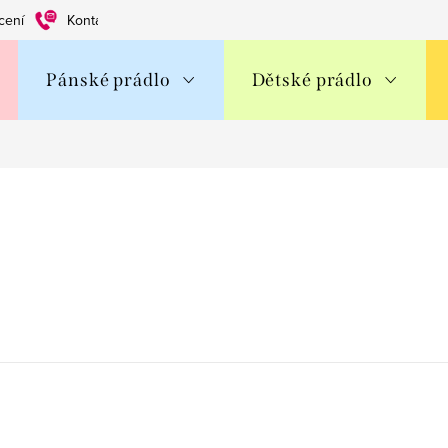
cení
Kontakty
Obchodní podmínky
Ochrana os. údajů
Pánské prádlo
Dětské prádlo