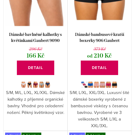
p
o
r
d
o
u
d
k
Dámské bavlněné kalhotky s
Dámské bambusové kratší
u
květinkami Gaubert 9090
boxerky 906 Gaubert
t
296 Kč
373 Kč
k
ů
166 Kč
210 Kč
od
t
DETAIL
DETAIL
ů
S/M, M/L, L/XL, XL/XXL. Dámské
S/M, L/XL, XXL/3XL. Luxusní šité
kalhotky z příjemné organické
dámské boxerky vyrobené z
bavlny. Vhodné pro celodenní
bambusové viskózy s česanou
nošení. Pěkný květinkový vzor.
bavlnou. Vyrobené ve 3
velikostech S/M, L/XL a
XXL/3XL.
🔥 Novinka
🌱 Z bambusu
🔥 Novinka
🌱 Z bambusu