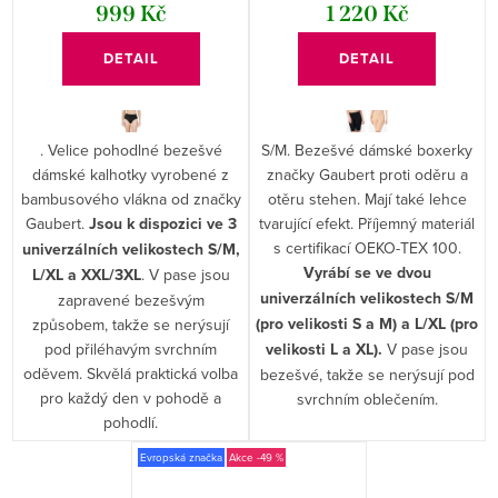
999 Kč
1 220 Kč
DETAIL
DETAIL
. Velice pohodlné bezešvé
S/M. Bezešvé dámské boxerky
dámské kalhotky vyrobené z
značky Gaubert proti oděru a
bambusového vlákna od značky
otěru stehen. Mají také lehce
Gaubert.
Jsou k dispozici ve 3
tvarující efekt. Příjemný materiál
s certifikací OEKO-TEX 100.
univerzálních velikostech S/M,
Vyrábí se ve dvou
L/XL a XXL/3XL
. V pase jsou
univerzálních velikostech S/M
zapravené bezešvým
(pro velikosti S a M) a L/XL (pro
způsobem, takže se nerýsují
pod přiléhavým svrchním
velikosti L a XL).
V pase jsou
oděvem. Skvělá praktická volba
bezešvé, takže se nerýsují pod
pro každý den v pohodě a
svrchním oblečením.
pohodlí.
Evropská značka
-49 %