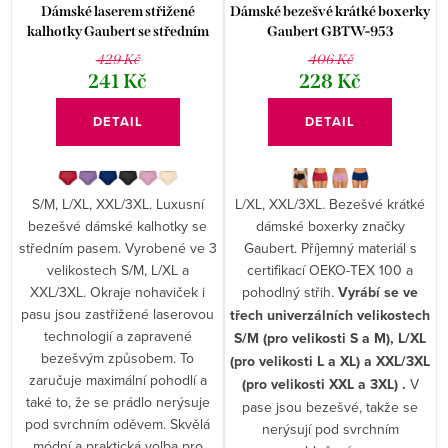
Dámské laserem střižené
Dámské bezešvé krátké boxerky
kalhotky Gaubert se středním
Gaubert GBTW-953
pasem GBTW-951
429 Kč
406 Kč
241 Kč
228 Kč
DETAIL
DETAIL
S/M, L/XL, XXL/3XL. Luxusní
L/XL, XXL/3XL. Bezešvé krátké
bezešvé dámské kalhotky se
dámské boxerky značky
středním pasem. Vyrobené ve 3
Gaubert. Příjemný materiál s
velikostech S/M, L/XL a
certifikací OEKO-TEX 100 a
XXL/3XL. Okraje nohaviček i
pohodlný střih.
Vyrábí se ve
pasu jsou zastřižené laserovou
třech univerzálních velikostech
technologií a zapravené
S/M (pro velikosti S a M), L/XL
bezešvým způsobem. To
(pro velikosti L a XL) a XXL/3XL
zaručuje maximální pohodlí a
(pro velikosti XXL a 3XL) .
V
také to, že se prádlo nerýsuje
pase jsou bezešvé, takže se
pod svrchním oděvem. Skvělá
nerýsují pod svrchním
módní a praktická volba pro