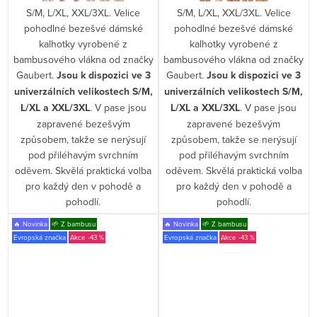
S/M, L/XL, XXL/3XL. Velice
S/M, L/XL, XXL/3XL. Velice
pohodlné bezešvé dámské
pohodlné bezešvé dámské
kalhotky vyrobené z
kalhotky vyrobené z
bambusového vlákna od značky
bambusového vlákna od značky
Gaubert.
Jsou k dispozici ve 3
Gaubert.
Jsou k dispozici ve 3
univerzálních velikostech S/M,
univerzálních velikostech S/M,
L/XL a XXL/3XL
. V pase jsou
L/XL a XXL/3XL
. V pase jsou
zapravené bezešvým
zapravené bezešvým
způsobem, takže se nerýsují
způsobem, takže se nerýsují
pod přiléhavým svrchním
pod přiléhavým svrchním
oděvem. Skvělá praktická volba
oděvem. Skvělá praktická volba
pro každý den v pohodě a
pro každý den v pohodě a
pohodlí.
pohodlí.
🔥 Novinka
🌱 Z bambusu
🔥 Novinka
🌱 Z bambusu
Evropská značka
-43 %
Evropská značka
-43 %