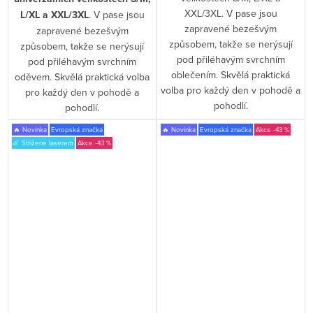
XXL/3XL. V pase jsou
L/XL a XXL/3XL
. V pase jsou
zapravené bezešvým
zapravené bezešvým
způsobem, takže se nerýsují
způsobem, takže se nerýsují
pod přiléhavým svrchním
pod přiléhavým svrchním
oblečením. Skvělá praktická
oděvem. Skvělá praktická volba
volba pro každý den v pohodě a
pro každý den v pohodě a
pohodlí.
pohodlí.
🔥 Novinka
Evropská značka
🔥 Novinka
Evropská značka
-43 %
☄️ Střižené laserem
-43 %