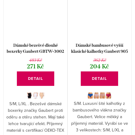
Dámské bezešvé dlouhé
Dámské bambusové vyšší
boxerky Gaubert GBTW-3002
klasické kalhotky Gaubert 905
483 Kč
362 Kč
271 Kč
204 Kč
DETAIL
DETAIL
S/M. Luxusní šité kalhotky z
S/M, L/XL . Bezešvé dámské
bambusového vlákna značky
boxerky značky Gaubert proti
Gaubert. Velice měkký a
oděru a otěru stehen. Mají také
příjemný materiál. Vyrábí se ve
lehce tvarující efekt. Příjemný
3 velikostech: S/M, L/XL a
materiál s certifikací OEKO-TEX