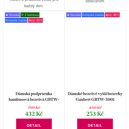
oblečením.
každý den.
🔥 Novinka
🌱 Z bambusu
🔥 Novinka
Evropská značka
-43 %
Evropská značka
-43 %
Dámská podprsenka
Dámské bezešvé vyšší boxerky
bambusová bezešvá GBTW-
Gaubert GBTW-3001
3106
769 Kč
450 Kč
432 Kč
253 Kč
DETAIL
DETAIL