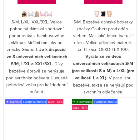
S/M, L/XL, XXL/3XL. Velice
S/M. Bezešvé dámské boxerky
pohodlná dámská sportovní
značky Gaubert proti oděru
podprsenka z bambusového
stehen. Mají také lehce tvarující
vlákna s širšími ramínky od
efekt. Velice příjemný materiál,
značky Gaubert.
Je k dispozici
certifikace OEKO-TEX 100.
Vyrábí se ve dvou
ve 3 univerzálních velikostech
univerzálních velikostech S/M
S/M, L/XL a XXL/3XL.
Díky
(pro velikosti S a M) a L/XL (pro
bezešvé úpravě se nerýsuje
pod svrchním oděvem. Luxusně
velikosti L a XL).
V pase jsou
pohodlná volba pro každodenní
bezešvé, takže se nerýsují pod
nošení.
svrchním oblečením.
🔥 Novinka
Evropská značka
-43 %
🌱 Z bambusu
Evropská značka
-43 %