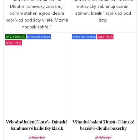
Dlouhé nohavičky zabraňují
nohavičky zabraňují odírání
odírání stehen a jsou ideální
stehen. Ideální například pod
například pod šaty v létě. V zimě
šaty.
naopak zahřejí.
🌱 Z bambusu
Evropská značka
Evropská značka
-49 %
-49 %
Výhodné balení 5 kusů - Dámské
Výhodné balení 5 kusů - Dámské
bambusové kalhotky klasik
bezešvé dlouhé boxerky
GBTW-3101
Gaubert GBTW-3002
1 975 Kč
2 415 Kč