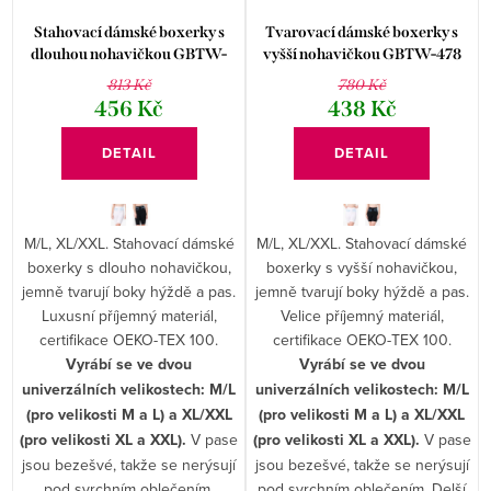
Stahovací dámské boxerky s
Tvarovací dámské boxerky s
dlouhou nohavičkou GBTW-
vyšší nohavičkou GBTW-478
479
813 Kč
780 Kč
456 Kč
438 Kč
DETAIL
DETAIL
M/L, XL/XXL. Stahovací dámské
M/L, XL/XXL. Stahovací dámské
boxerky s dlouho nohavičkou,
boxerky s vyšší nohavičkou,
jemně tvarují boky hýždě a pas.
jemně tvarují boky hýždě a pas.
Luxusní příjemný materiál,
Velice příjemný materiál,
certifikace OEKO-TEX 100.
certifikace OEKO-TEX 100.
Vyrábí se ve dvou
Vyrábí se ve dvou
univerzálních velikostech: M/L
univerzálních velikostech: M/L
(pro velikosti M a L) a XL/XXL
(pro velikosti M a L) a XL/XXL
(pro velikosti XL a XXL).
V pase
(pro velikosti XL a XXL).
V pase
jsou bezešvé, takže se nerýsují
jsou bezešvé, takže se nerýsují
pod svrchním oblečením.
pod svrchním oblečením. Delší