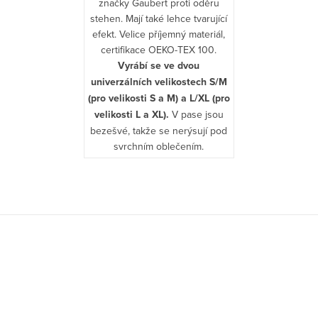
značky Gaubert proti oděru
stehen. Mají také lehce tvarující
efekt. Velice příjemný materiál,
certifikace OEKO-TEX 100.
Vyrábí se ve dvou
univerzálních velikostech S/M
(pro velikosti S a M) a L/XL (pro
velikosti L a XL).
V pase jsou
bezešvé, takže se nerýsují pod
svrchním oblečením.
O
v
Z
l
á
á
d
p
a
a
c