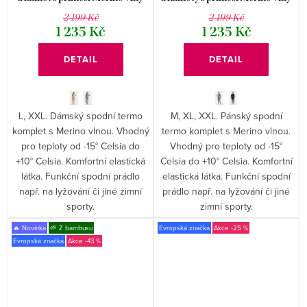
Gaubert
Gaubert
2 199 Kč
2 199 Kč
1 235 Kč
1 235 Kč
DETAIL
DETAIL
L, XXL. Dámský spodní termo
M, XL, XXL. Pánský spodní
komplet s Merino vlnou. Vhodný
termo komplet s Merino vlnou.
pro teploty od -15° Celsia do
Vhodný pro teploty od -15°
+10° Celsia. Komfortní elastická
Celsia do +10° Celsia. Komfortní
látka. Funkční spodní prádlo
elastická látka. Funkční spodní
např. na lyžování či jiné zimní
prádlo např. na lyžování či jiné
sporty.
zimní sporty.
🔥 Novinka
🌱 Z bambusu
Evropská značka
-25 %
Evropská značka
-43 %