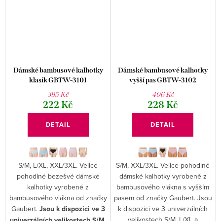
Dámské bambusové kalhotky
Dámské bambusové kalhotky
klasik GBTW-3101
vyšší pas GBTW-3102
395 Kč
406 Kč
222 Kč
228 Kč
DETAIL
DETAIL
S/M, L/XL, XXL/3XL. Velice
S/M, XXL/3XL. Velice pohodlné
pohodlné bezešvé dámské
dámské kalhotky vyrobené z
kalhotky vyrobené z
bambusového vlákna s vyšším
bambusového vlákna od značky
pasem od značky Gaubert. Jsou
Gaubert.
Jsou k dispozici ve 3
k dispozici ve 3 univerzálních
velikostech S/M, L/XL a
univerzálních velikostech S/M,