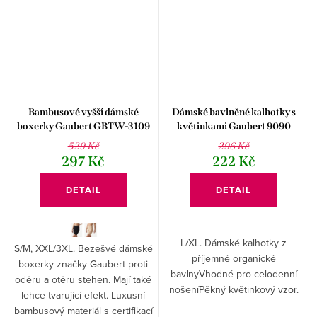
Bambusové vyšší dámské
Dámské bavlněné kalhotky s
boxerky Gaubert GBTW-3109
květinkami Gaubert 9090
skladový doprodej
529 Kč
296 Kč
297 Kč
222 Kč
DETAIL
DETAIL
L/XL. Dámské kalhotky z
S/M, XXL/3XL. Bezešvé dámské
příjemné organické
boxerky značky Gaubert proti
bavlnyVhodné pro celodenní
oděru a otěru stehen. Mají také
nošeníPěkný květinkový vzor.
lehce tvarující efekt. Luxusní
bambusový materiál s certifikací