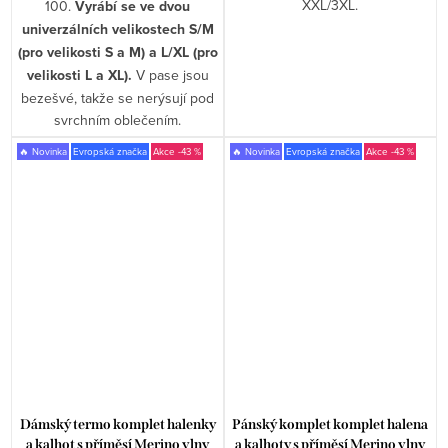
XXL/3XL.
100.
Vyrábí se ve dvou
univerzálních velikostech S/M
(pro velikosti S a M) a L/XL (pro
velikosti L a XL).
V pase jsou
bezešvé, takže se nerýsují pod
svrchním oblečením.
🔥 Novinka
Evropská značka
-43 %
🔥 Novinka
Evropská značka
-43 %
Dámský termo komplet halenky
Pánský komplet komplet halena
a kalhot s příměsí Merino vlny
a kalhoty s příměsí Merino vlny