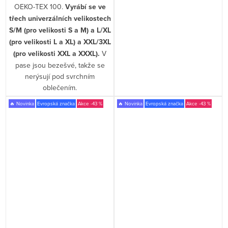
OEKO-TEX 100.
Vyrábí se ve
třech univerzálních velikostech
S/M (pro velikosti S a M) a L/XL
(pro velikosti L a XL) a XXL/3XL
(pro velikosti XXL a XXXL).
V
pase jsou bezešvé, takže se
nerýsují pod svrchním
oblečením.
🔥 Novinka
Evropská značka
-43 %
🔥 Novinka
Evropská značka
-43 %