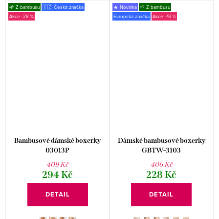
🌱 Z bambusu
🇨🇿 Česká značka
🔥 Novinka
🌱 Z bambusu
-28 %
Evropská značka
-43 %
Bambusové dámské boxerky
Dámské bambusové boxerky
03013P
GBTW-3103
409 Kč
406 Kč
294 Kč
228 Kč
DETAIL
DETAIL