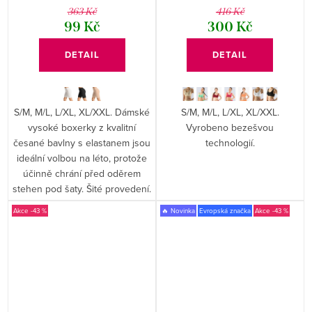
363 Kč
416 Kč
99 Kč
300 Kč
DETAIL
DETAIL
S/M, M/L, L/XL, XL/XXL. Dámské
S/M, M/L, L/XL, XL/XXL.
vysoké boxerky z kvalitní
Vyrobeno bezešvou
česané bavlny s elastanem jsou
technologií.
ideální volbou na léto, protože
účinně chrání před oděrem
stehen pod šaty. Šité provedení.
-43 %
🔥 Novinka
Evropská značka
-43 %