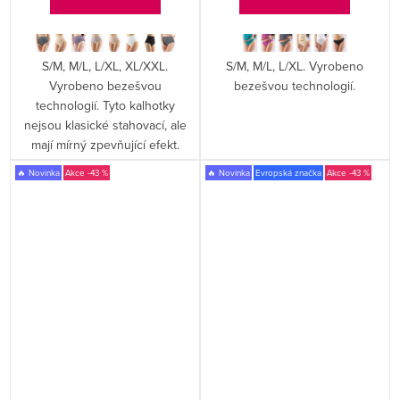
S/M, M/L, L/XL, XL/XXL.
S/M, M/L, L/XL. Vyrobeno
Vyrobeno bezešvou
bezešvou technologií.
technologií. Tyto kalhotky
nejsou klasické stahovací, ale
mají mírný zpevňující efekt.
🔥 Novinka
-43 %
🔥 Novinka
Evropská značka
-43 %