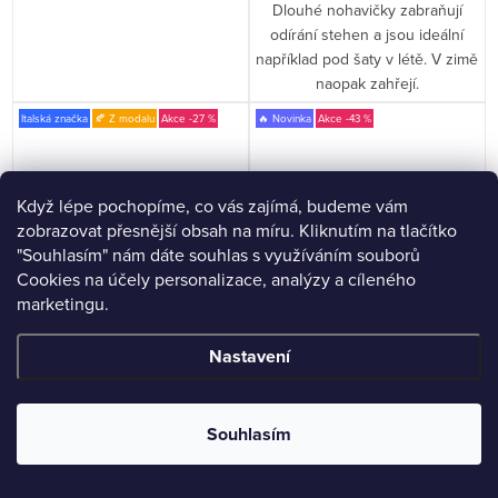
Dlouhé nohavičky zabraňují
odírání stehen a jsou ideální
například pod šaty v létě. V zimě
naopak zahřejí.
Italská značka
🍂 Z modalu
-27 %
🔥 Novinka
-43 %
Když lépe pochopíme, co vás zajímá, budeme vám
zobrazovat přesnější obsah na míru. Kliknutím na tlačítko
"Souhlasím" nám dáte souhlas s využíváním souborů
Cookies na účely personalizace, analýzy a cíleného
marketingu.
Nastavení
Dámské nohavičkové kalhotky
Dámské kalhotky 9009 s
Souhlasím
S32 Risveglia
krajkou v nohavičkách a
ozdobným lemem
504 Kč
314 Kč