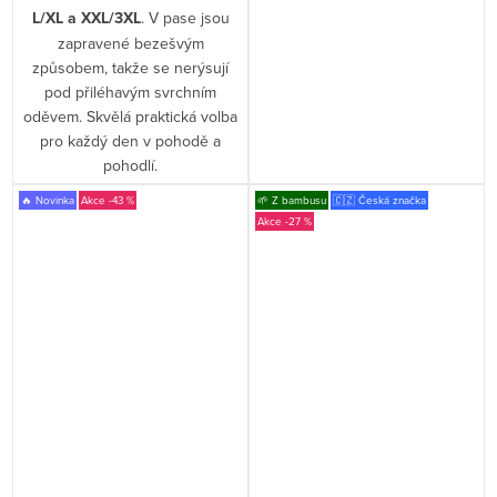
L/XL a XXL/3XL
. V pase jsou
zapravené bezešvým
způsobem, takže se nerýsují
pod přiléhavým svrchním
oděvem. Skvělá praktická volba
pro každý den v pohodě a
pohodlí.
🔥 Novinka
-43 %
🌱 Z bambusu
🇨🇿 Česká značka
-27 %