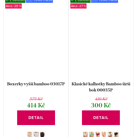
🌱 Z bambusu
🇨🇿 Česká značka
🌱 Z bambusu
🇨🇿 Česká značka
-28 %
-27 %
Boxerky vyšší bamboo 03017P
Klasické kalhotky Bamboo širší
bok 00035P
575 Kč
416 Kč
414 Kč
300 Kč
DETAIL
DETAIL