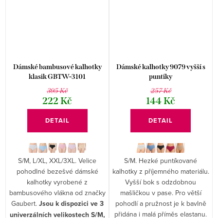
Dámské bambusové kalhotky
Dámské kalhotky 9079 vyšší s
klasik GBTW-3101
puntíky
395 Kč
257 Kč
222 Kč
144 Kč
DETAIL
DETAIL
S/M, L/XL, XXL/3XL. Velice
S/M. Hezké puntíkované
pohodlné bezešvé dámské
kalhotky z příjemného materiálu.
kalhotky vyrobené z
Vyšší bok s odzdobnou
bambusového vlákna od značky
mašličkou v pase. Pro větší
Gaubert.
Jsou k dispozici ve 3
pohodlí a pružnost je k bavlně
přidána i malá příměs elastanu.
univerzálních velikostech S/M,