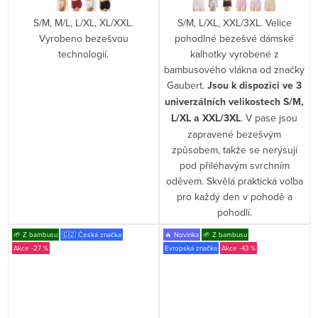
S/M, M/L, L/XL, XL/XXL.
S/M, L/XL, XXL/3XL. Velice
Vyrobeno bezešvou
pohodlné bezešvé dámské
technologií.
kalhotky vyrobené z
bambusového vlákna od značky
Gaubert.
Jsou k dispozici ve 3
univerzálních velikostech S/M,
L/XL a XXL/3XL
. V pase jsou
zapravené bezešvým
způsobem, takže se nerýsují
pod přiléhavým svrchním
oděvem. Skvělá praktická volba
pro každý den v pohodě a
pohodlí.
🌱 Z bambusu
🇨🇿 Česká značka
🔥 Novinka
🌱 Z bambusu
-27 %
Evropská značka
-43 %