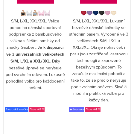
S/M, L/XL, XXL/3XL. Velice
S/M, L/XL, XXL/3XL. Luxusní
pohodlná dámská sportovní
bezešvé dámské kalhotky se
podprsenka z bambusového
středním pasem. Vyrobené ve 3
vlákna s širšími ramínky od
velikostech S/M, L/XL a
značky Gaubert.
Je k dispozici
XXL/3XL. Okraje nohaviček i
pasu jsou zastřižené laserovou
ve 3 univerzálních velikostech
technologií a zapravené
S/M, L/XL a XXL/3XL.
Díky
bezešvým způsobem. To
bezešvé úpravě se nerýsuje
zaručuje maximální pohodlí a
pod svrchním oděvem. Luxusně
také to, že se prádlo nerýsuje
pohodlná volba pro každodenní
pod svrchním oděvem. Skvělá
nošení.
módní a praktická volba pro
každý den.
Evropská značka
-43 %
🔥 Novinka
-44 %