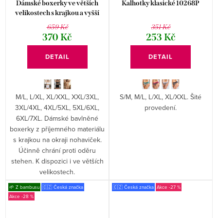
Dámské boxerky ve větších
Kalhotky klasické 10268P
velikostech s krajkou a vyšší
nohavičkou Moraj
659 Kč
351 Kč
370 Kč
253 Kč
DETAIL
DETAIL
M/L, L/XL, XL/XXL, XXL/3XL,
S/M, M/L, L/XL, XL/XXL. Šité
3XL/4XL, 4XL/5XL, 5XL/6XL,
provedení.
6XL/7XL. Dámské bavlněné
boxerky z příjemného materiálu
s krajkou na okraji nohaviček.
Účinně chrání proti oděru
stehen. K dispozici i ve větších
velikostech.
🌱 Z bambusu
🇨🇿 Česká značka
🇨🇿 Česká značka
-27 %
-28 %