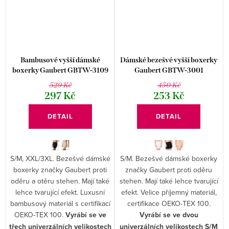
Bambusové vyšší dámské
Dámské bezešvé vyšší boxerky
boxerky Gaubert GBTW-3109
Gaubert GBTW-3001
529 Kč
450 Kč
297 Kč
253 Kč
DETAIL
DETAIL
S/M, XXL/3XL. Bezešvé dámské
S/M. Bezešvé dámské boxerky
boxerky značky Gaubert proti
značky Gaubert proti oděru
oděru a otěru stehen. Mají také
stehen. Mají také lehce tvarující
lehce tvarující efekt. Luxusní
efekt. Velice příjemný materiál,
bambusový materiál s certifikací
certifikace OEKO-TEX 100.
OEKO-TEX 100.
Vyrábí se ve
Vyrábí se ve dvou
třech univerzálních velikostech
univerzálních velikostech S/M