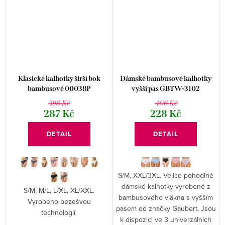
Klasické kalhotky širší bok
Dámské bambusové kalhotky
bambusové 00038P
vyšší pas GBTW-3102
398 Kč
406 Kč
287 Kč
228 Kč
DETAIL
DETAIL
S/M, XXL/3XL. Velice pohodlné
dámské kalhotky vyrobené z
S/M, M/L, L/XL, XL/XXL.
bambusového vlákna s vyšším
Vyrobeno bezešvou
pasem od značky Gaubert. Jsou
technologií.
k dispozici ve 3 univerzálních