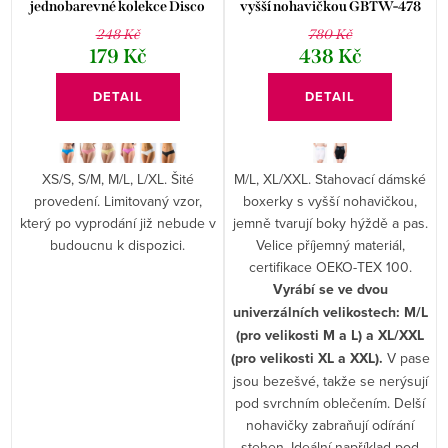
jednobarevné kolekce Disco
vyšší nohavičkou GBTW-478
14122P
248 Kč
780 Kč
179 Kč
438 Kč
DETAIL
DETAIL
XS/S, S/M, M/L, L/XL. Šité
M/L, XL/XXL. Stahovací dámské
provedení. Limitovaný vzor,
boxerky s vyšší nohavičkou,
který po vyprodání již nebude v
jemně tvarují boky hýždě a pas.
budoucnu k dispozici.
Velice příjemný materiál,
certifikace OEKO-TEX 100.
Vyrábí se ve dvou
univerzálních velikostech: M/L
(pro velikosti M a L) a XL/XXL
(pro velikosti XL a XXL).
V pase
jsou bezešvé, takže se nerýsují
pod svrchním oblečením. Delší
nohavičky zabraňují odírání
stehen. Ideální například pod