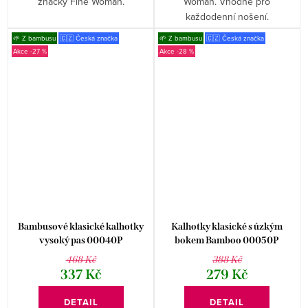
značky Fine Woman.
Woman. Vhodné pro
každodenní nošení.
🌱 Z bambusu
🇨🇿 Česká značka
🌱 Z bambusu
🇨🇿 Česká značka
-27 %
-28 %
Bambusové klasické kalhotky
Kalhotky klasické s úzkým
vysoký pas 00040P
bokem Bamboo 00050P
468 Kč
388 Kč
337 Kč
279 Kč
DETAIL
DETAIL