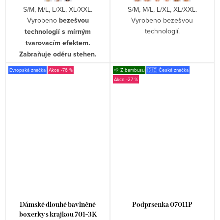
S/M, M/L, L/XL, XL/XXL.
S/M, M/L, L/XL, XL/XXL.
Vyrobeno
bezešvou
Vyrobeno bezešvou
technologií.
technologií s mírným
tvarovacím efektem.
Zabraňuje oděru stehen.
Evropská značka
-76 %
🌱 Z bambusu
🇨🇿 Česká značka
-27 %
Dámské dlouhé bavlněné
Podprsenka 07011P
boxerky s krajkou 701-3K