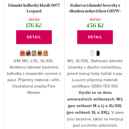
Dámské kalhotky klasik 9077
Stahovací dámské boxerky s
Leopard
dlouhou nohavičkou GBTW-
479
314 Kč
813 Kč
176 Kč
456 Kč
DETAIL
DETAIL
S/M, M/L, L/XL, XL/XXL.
M/L, XL/XXL. Stahovací dámské
Atraktivní dámské bavlněné
boxerky s dlouho nohavičkou,
kalhotky s leopardím vzorem v
jemně tvarují boky hýždě a pas.
pase. Příjemný materiál i střih.
Luxusní příjemný materiál,
Osvědčená značka Fine
certifikace OEKO-TEX 100.
Woman.
Vyrábí se ve dvou
univerzálních velikostech: M/L
(pro velikosti M a L) a XL/XXL
(pro velikosti XL a XXL).
V pase
jsou bezešvé, takže se nerýsují
pod svrchním oblečením.