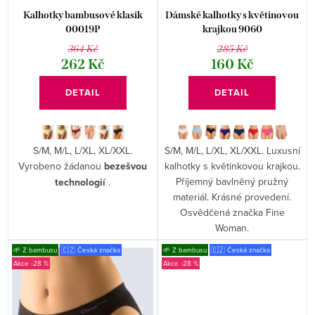
d
Bambusové prádlo
Krajkové prádlo
k
Kalhotky bambusové klasik
Dámské kalhotky s květinovou
u
00019P
krajkou 9060
t
Kolekce Disco a Funny
Mikiny
364 Kč
285 Kč
k
ů
262 Kč
160 Kč
t
DETAIL
DETAIL
ů
S/M, M/L, L/XL, XL/XXL.
S/M, M/L, L/XL, XL/XXL. Luxusní
Vyrobeno žádanou
bezešvou
kalhotky s květinkovou krajkou.
Příjemný bavlněný pružný
technologií
.
materiál. Krásné provedení.
Osvědčená značka Fine
Woman.
🌱 Z bambusu
🇨🇿 Česká značka
🌱 Z bambusu
🇨🇿 Česká značka
-28 %
-28 %