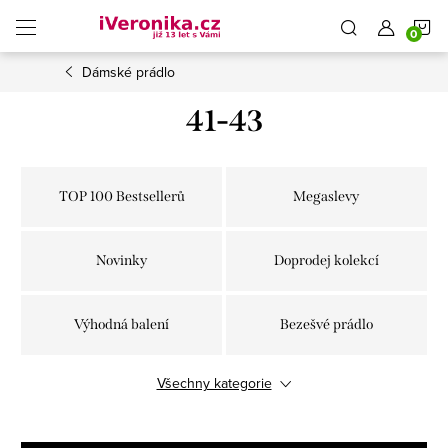
Přejít
N
na
obsah
Dámské prádlo
K
41-43
TOP 100 Bestsellerů
Megaslevy
Novinky
Doprodej kolekcí
Výhodná balení
Bezešvé prádlo
Všechny kategorie
Střižené laserem
Klasické kalhotky