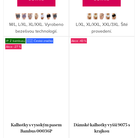
M/L, L/XL, XL/XXL. Vyrobeno
L/XL, XL/XXL, XXL/3XL. Šité
bezešvou technologií.
provedení.
🌱 Z bambusu
🇨🇿 Česká značka
-43 %
-27 %
Kalhotky s vysokým pasem
Dámské kalhotky vyšší 9075 s
Bambus 00036P
krajkou