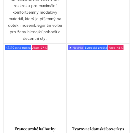
rozkroku pro maximální
komfortJemný modalový
materiál, který je příjemný na
dotek i nošeníElegantní volba
pro ženy hledající pohodlí a
decentní styl.
🇨🇿 Česká značka
-27 %
🔥 Novinka
Evropská značka
-43 %
Francouzské kalhotky
Tvarovací dámské boxerky s