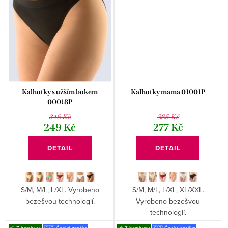
Kalhotky s užším bokem
Kalhotky mama 01001P
00018P
346 Kč
385 Kč
249 Kč
277 Kč
DETAIL
DETAIL
S/M, M/L, L/XL. Vyrobeno
S/M, M/L, L/XL, XL/XXL.
bezešvou technologií.
Vyrobeno bezešvou
technologií.