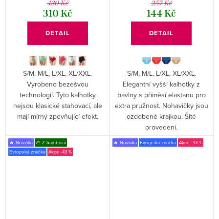
430 Kč
257 Kč
310 Kč
144 Kč
DETAIL
DETAIL
S/M, M/L, L/XL, XL/XXL.
S/M, M/L, L/XL, XL/XXL.
Vyrobeno bezešvou
Elegantní vyšší kalhotky z
technologií. Tyto kalhotky
bavlny s příměsí elastanu pro
nejsou klasické stahovací, ale
extra pružnost. Nohavičky jsou
mají mírný zpevňující efekt.
ozdobené krajkou. Šité
provedení.
🔥 Novinka
🌱 Z bambusu
🔥 Novinka
Evropská značka
-43 %
Evropská značka
-43 %