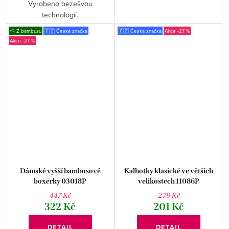
Vyrobeno bezešvou
technologií.
🌱 Z bambusu
🇨🇿 Česká značka
🇨🇿 Česká značka
-27 %
-27 %
Dámské vyšší bambusové
Kalhotky klasické ve větších
boxerky 03018P
velikostech 11086P
447 Kč
279 Kč
322 Kč
201 Kč
DETAIL
DETAIL