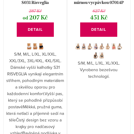
S031 Risveglia
mírnou vycpávkou 07014P
287 Kč
627 Kč
207 Kč
451 Kč
od
DETAIL
DETAIL
S/M, M/L, L/XL, XL/XXL,
XXL/3XL, 3XL/4XL, 4XL/5XL.
S/M, M/L, L/XL, XL/XXL.
Dámské vyšší kalhotky S31
Vyrobeno bezešvou
RISVEGLIA vynikají elegantním
technologií.
střihem, pohodlným materiálem
a skvělou oporou pro
každodenní komfort.Vyšší pas,
který se pohodlně přizpůsobí
postavěMěkká, pružná guma,
která netlačí a příjemně sedí na
těleČistý design bez vzoru a
krajky pro nadčasový
vzhledBavlněná podšívka v