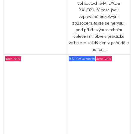
velikostech S/M, L/XL a
XXL/3XL. V pase jsou
zapravené bezešvým
způsobem, takže se nerýsují
pod přiléhavým svrchním
oblečením. Skvělá praktická
volba pro každý den v pohodě a
pohodlí.
-43 %
🇨🇿 Česká značka
-28 %