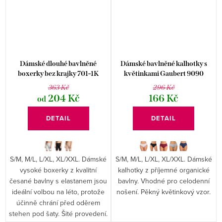
Dámské dlouhé bavlněné
Dámské bavlněné kalhotky s
boxerky bez krajky 701-1K
květinkami Gaubert 9090
363 Kč
296 Kč
204 Kč
166 Kč
od
DETAIL
DETAIL
S/M, M/L, L/XL, XL/XXL. Dámské
S/M, M/L, L/XL, XL/XXL. Dámské
vysoké boxerky z kvalitní
kalhotky z příjemné organické
česané bavlny s elastanem jsou
bavlny. Vhodné pro celodenní
ideální volbou na léto, protože
nošení. Pěkný květinkový vzor.
účinně chrání před oděrem
stehen pod šaty. Šité provedení.