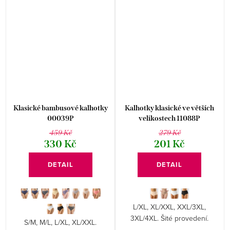
Klasické bambusové kalhotky
Kalhotky klasické ve větších
00039P
velikostech 11088P
459 Kč
279 Kč
330 Kč
201 Kč
DETAIL
DETAIL
L/XL, XL/XXL, XXL/3XL,
3XL/4XL. Šité provedení.
S/M, M/L, L/XL, XL/XXL.