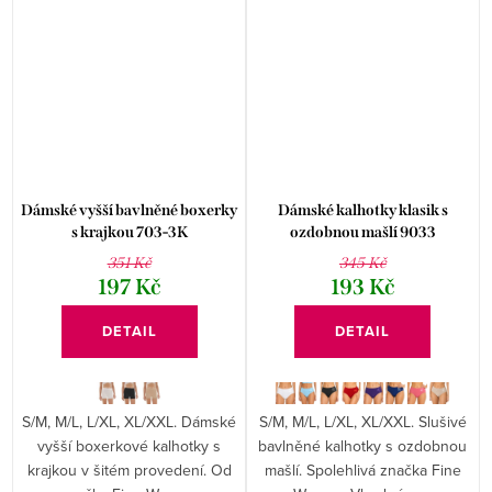
Dámské vyšší bavlněné boxerky
Dámské kalhotky klasik s
s krajkou 703-3K
ozdobnou mašlí 9033
351 Kč
345 Kč
197 Kč
193 Kč
DETAIL
DETAIL
S/M, M/L, L/XL, XL/XXL. Dámské
S/M, M/L, L/XL, XL/XXL. Slušivé
vyšší boxerkové kalhotky s
bavlněné kalhotky s ozdobnou
krajkou v šitém provedení. Od
mašlí. Spolehlivá značka Fine