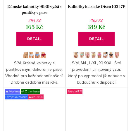
Dámské kalhotky 9080 vyšší s
Kalhotky klasické Disco 10247P
puntíky v pase
294 Kč
263 Kč
165 Kč
189 Kč
DETAIL
DETAIL
S/M. Krásné kalhotky s
S/M, M/L, L/XL, XL/XXL. Šité
puntíkovaným dekorem v pase.
provedení. Limitovaný vzor,
Vhodné pro každodenní nošení.
který po vyprodání již nebude v
Drobná ozdobná mašlička.
budoucnu k dispozici.
🔥 Novinka
🌱 Z bambusu
-43 %
Evropská značka
-43 %