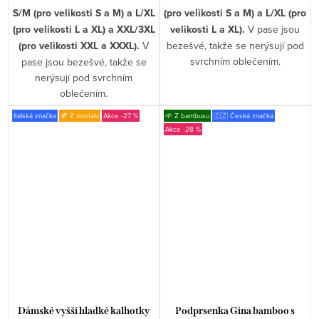
S/M (pro velikosti S a M) a L/XL
(pro velikosti S a M) a L/XL (pro
(pro velikosti L a XL) a XXL/3XL
velikosti L a XL).
V pase jsou
(pro velikosti XXL a XXXL).
V
bezešvé, takže se nerýsují pod
svrchním oblečením.
pase jsou bezešvé, takže se
nerýsují pod svrchním
oblečením.
Italská značka
🍂 Z modalu
-27 %
🌱 Z bambusu
🇨🇿 Česká značka
-28 %
Dámské vyšší hladké kalhotky
Podprsenka Gina bamboo s