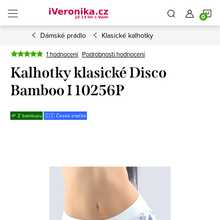
Přejít
N
na
obsah
Dámské prádlo
Klasické kalhotky
K
1 hodnocení
Podrobnosti hodnocení
Kalhotky klasické Disco
Bamboo I 10256P
🌱 Z bambusu
🇨🇿 Česká značka