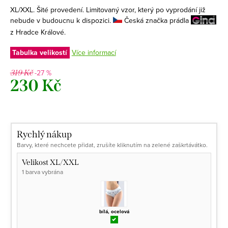
XL/XXL. Šité provedení. Limitovaný vzor, který po vyprodání již
nebude v budoucnu k dispozici.
Česká značka prádla
z Hradce Králové.
Tabulka velikostí
Více informací
-27 %
319 Kč
230 Kč
Měrná
cena:
Rychlý nákup
Barvy, které nechcete přidat, zrušíte kliknutím na zelené zaškrtávátko.
Velikost XL/XXL
1 barva vybrána
bílá, ocelová