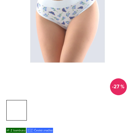
-27 %
🌱 Z bambusu
🇨🇿 Česká značka