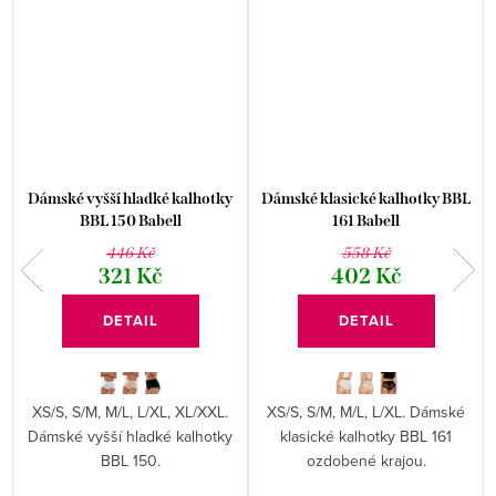
Dámské vyšší hladké kalhotky
Dámské klasické kalhotky BBL
BBL 150 Babell
161 Babell
446 Kč
558 Kč
321 Kč
402 Kč
DETAIL
DETAIL
XS/S, S/M, M/L, L/XL, XL/XXL.
XS/S, S/M, M/L, L/XL. Dámské
Dámské vyšší hladké kalhotky
klasické kalhotky BBL 161
BBL 150.
ozdobené krajou.