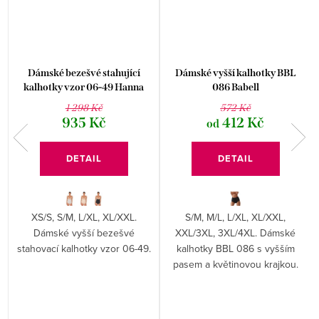
Dámské bezešvé stahující
Dámské vyšší kalhotky BBL
kalhotky vzor 06-49 Hanna
086 Babell
Style
1 298 Kč
572 Kč
935 Kč
412 Kč
od
DETAIL
DETAIL
XS/S, S/M, L/XL, XL/XXL.
S/M, M/L, L/XL, XL/XXL,
é
Dámské vyšší bezešvé
XXL/3XL, 3XL/4XL. Dámské
stahovací kalhotky vzor 06-49.
kalhotky BBL 086 s vyšším
pasem a květinovou krajkou.
u