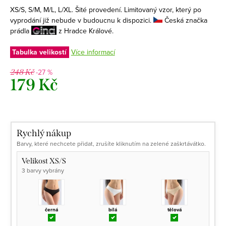
XS/S, S/M, M/L, L/XL. Šité provedení. Limitovaný vzor, který po
vyprodání již nebude v budoucnu k dispozici.
Česká značka
prádla
z Hradce Králové.
Tabulka velikostí
Více informací
-27 %
248 Kč
179 Kč
Měrná
cena:
Rychlý nákup
Barvy, které nechcete přidat, zrušíte kliknutím na zelené zaškrtávátko.
Velikost XS/S
3 barvy vybrány
černá
bílá
tělová