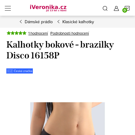
Přejít
N
na
obsah
Dámské prádlo
Klasické kalhotky
K
1 hodnocení
Podrobnosti hodnocení
Kalhotky bokové - brazilky
Disco 16158P
🇨🇿 Česká značka