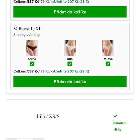
Celkem:
537 Kč
179 Kč/ks
Ušetříte 207 Kč (28 %)
Přidat do košíku
Velikost L/XL
3 barvy vybrány
černá
bílá
tělová
Celkem:
537 Kč
179 Kč/ks
Ušetříte 207 Kč (28 %)
Přidat do košíku
bílá / XS/S
Skladem
>5 ks