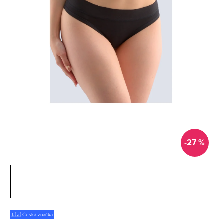
-27 %
🇨🇿 Česká značka