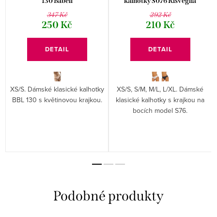
130 Babell
kalhotky S076 Risveglia
347 Kč
292 Kč
250 Kč
210 Kč
DETAIL
DETAIL
XS/S. Dámské klasické kalhotky
XS/S, S/M, M/L, L/XL. Dámské
BBL 130 s květinovou krajkou.
klasické kalhotky s krajkou na
bocích model S76.