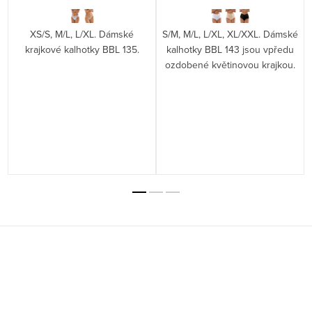
XS/S, M/L, L/XL. Dámské
S/M, M/L, L/XL, XL/XXL. Dámské
krajkové kalhotky BBL 135.
kalhotky BBL 143 jsou vpředu
ozdobené květinovou krajkou.
Z
á
p
a