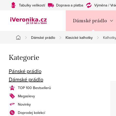
Přejít
Tabulky velikostí
Doprava a platba
Výměna / Vrá
na
obsah
Dámské prádlo
Dámské prádlo
Klasické kalhotky
Kalhotk
Domů
P
Přeskočit
Kategorie
o
kategorie
s
Pánské prádlo
Dámské prádlo
t
TOP 100 Bestsellerů
r
Megaslevy
a
Novinky
n
Doprodej kolekcí