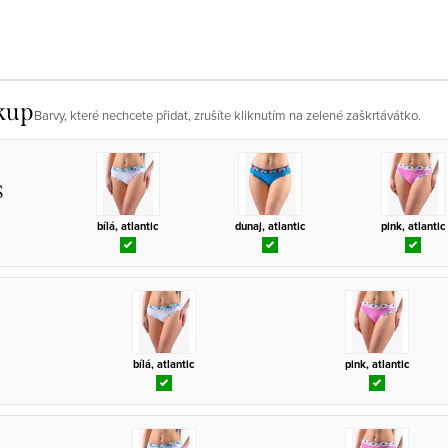
kup
Barvy, které nechcete přidat, zrušíte kliknutím na zelené zaškrtávátko.
S
bílá, atlantic
dunaj, atlantic
pink, atlantic
bílá, atlantic
pink, atlantic