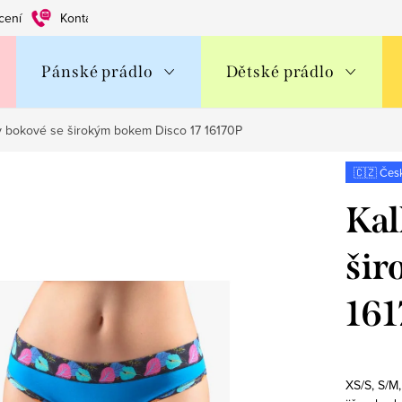
cení
Kontakty
Obchodní podmínky
Ochrana os. údajů
Pánské prádlo
Dětské prádlo
y bokové se širokým bokem Disco 17 16170P
🇨🇿 Čes
Kal
šir
16
XS/S, S/M,