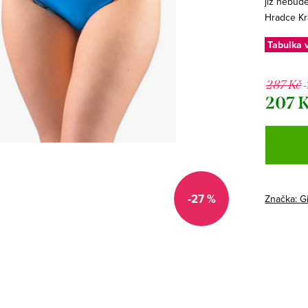
již nebud
Hradce Kr
Tabulka v
287 Kč
207 
Měrná
cena:
-27 %
Značka:
G