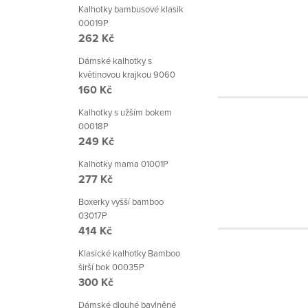
Kalhotky bambusové klasik
00019P
262 Kč
Dámské kalhotky s
květinovou krajkou 9060
160 Kč
Kalhotky s užším bokem
00018P
249 Kč
Kalhotky mama 01001P
277 Kč
Boxerky vyšší bamboo
03017P
414 Kč
Klasické kalhotky Bamboo
širší bok 00035P
300 Kč
Dámské dlouhé bavlněné