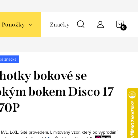
NÁKU
Ponožky
Značky
KOŠÍ
ká značka
hotky bokové se
okým bokem Disco 17
170P
 M/L, L/XL. Šité provedení. Limitovaný vzor, který po vyprodání