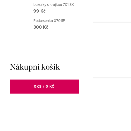
boxerky s krajkou 701-3K
99 Kč
Podprsenka 07011P
300 Kč
Nákupní košík
0
KS /
0 KČ