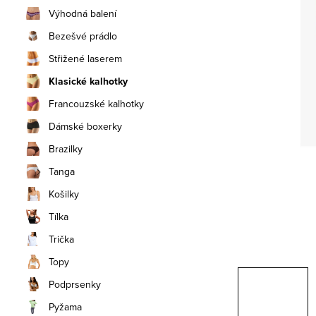
n
Výhodná balení
í
Bezešvé prádlo
Střižené laserem
p
Klasické kalhotky
a
Francouzské kalhotky
n
Dámské boxerky
e
Brazilky
Tanga
l
Košilky
Tílka
Trička
Topy
Podprsenky
Pyžama