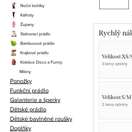
Noční košilky
Kalhoty
Župany
Rychlý ná
Stahovací prádlo
Bambusové prádlo
Krajkové prádlo
Velikost XS/
Kolekce Disco a Funny
3 barvy vybrány
Mikiny
Ponožky
Funkční prádlo
Velikost S/M
Galanterie a šperky
2 barvy vybrány
Dětské prádlo
Dětské bavlněné roušky
Doplňky