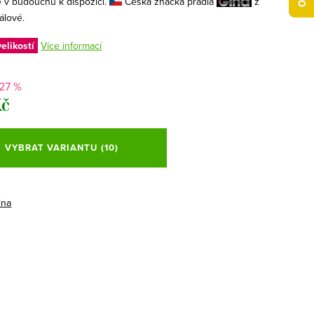
e v budoucnu k dispozici.
Česká značka prádla
z
álové.
elikostí
Více informací
-27 %
Kč
VYBRAT VARIANTU
(10)
ina